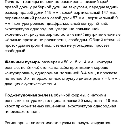
Печень
- границы печени не расширены: нижний край
правой доли у рёберной дуги, не закруглён, переднезадний
размер правой доли 118 мм., косой вертикальный 147 мм.,
переднезадний размер левой доли 57 мм., вертикальный 91
мм.; контуры ровные, диафрагмальный контур чёткий,
эхоструктура однородная, умеренно повышенной
эхогенности, рисунок зернистости чёткий; внутрипечёночные
жёлчные протоки не расширены, свободны. Общий жёлчный
проток диаметром 4 мм., стенки не утолщены, просвет
свободный.
Жёлчный пузырь
размерами 50 х 15 х 14 мм., контуры
ровные, нечёткие; стенка на всём протяжении хорошо
контурирована, однородная, толщиной 3-4 мм., в просвете
не менее 3-х гиперэхогенных структур диаметром 7 – 8 мм.,
дающих акустические тени.
Поджелудочная железа
обычной формы, с чёткими
ровными контурами, толщина головки 25 мм., тела - 19 мм.,
хвост прикрыт тенью кишечника, эхоструктура однородная,
гипоизоэхогенная.
Регионарные лимфатические узлы не визуализируются.