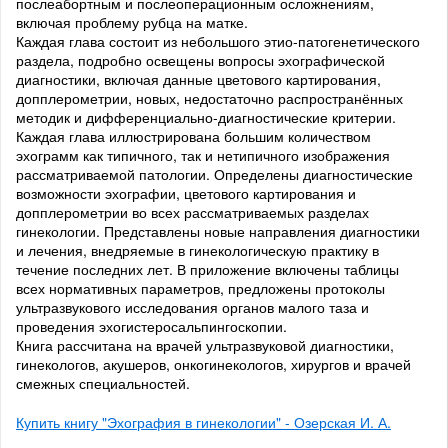
послеабортным и послеоперационным осложнениям,
включая проблему рубца на матке.
Каждая глава состоит из небольшого этио-патогенетического
раздела, подробно освещены вопросы эхографической
диагностики, включая данные цветового картирования,
допплерометрии, новых, недостаточно распространённых
методик и дифференциально-диагностические критерии.
Каждая глава иллюстрирована большим количеством
эхограмм как типичного, так и нетипичного изображения
рассматриваемой патологии. Определены диагностические
возможности эхографии, цветового картирования и
допплерометрии во всех рассматриваемых разделах
гинекологии. Представлены новые направления диагностики
и лечения, внедряемые в гинекологическую практику в
течение последних лет. В приложение включены таблицы
всех нормативных параметров, предложены протоколы
ультразвукового исследования органов малого таза и
проведения эхогистеросальпингоскопии.
Книга рассчитана на врачей ультразвуковой диагностики,
гинекологов, акушеров, онкогинекологов, хирургов и врачей
смежных специальностей.
Купить книгу "Эхография в гинекологии" - Озерская И. А.