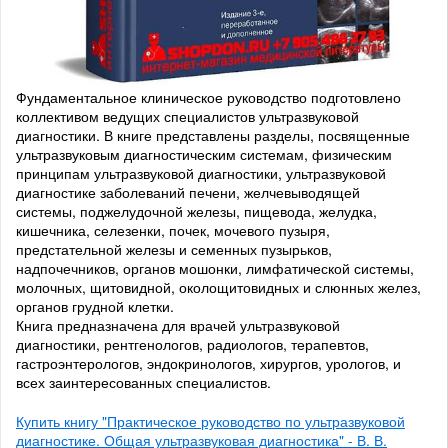
Фундаментальное клиническое руководство подготовлено
коллективом ведущих специалистов ультразвуковой
диагностики. В книге представлены разделы, посвященные
ультразвуковым диагностическим системам, физическим
принципам ультразвуковой диагностики, ультразвуковой
диагностике заболеваний печени, желчевыводящей
системы, поджелудочной железы, пищевода, желудка,
кишечника, селезенки, почек, мочевого пузыря,
предстательной железы и семенных пузырьков,
надпочечников, органов мошонки, лимфатической системы,
молочных, щитовидной, околощитовидных и слюнных желез,
органов грудной клетки.
Книга предназначена для врачей ультразвуковой
диагностики, рентгенологов, радиологов, терапевтов,
гастроэнтерологов, эндокринологов, хирургов, урологов, и
всех заинтересованных специалистов.
Купить книгу "Практическое руководство по ультразвуковой
диагностике. Общая ультразвуковая диагностика" - В. В.