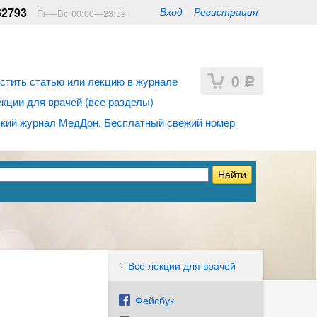
62793
Вход
Регистрация
Пн—Вс 00:00—23:59
0
стить статью или лекцию в журнале
Р
ции для врачей (все разделы)
кий журнал МедДон. Бесплатный свежий номер
Все лекции для врачей
Фейсбук