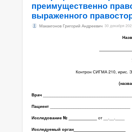
преимущественно право
выраженного правостор
Макакгонов Григорий Андреевич
30 декабря 202
Назв
_____________
Контрон СИГМА 210, ирис. Э
(назв
Врач
_____________________________________
Пациент
__________________________________
Исследование № ____________
от __.__.____
Исследуемый орган
______________________