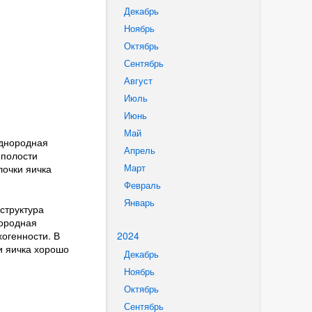
Декабрь
Ноябрь
Октябрь
Сентябрь
Август
Июль
Июнь
Май
однородная
Апрель
 полости
Март
лочки яичка
Февраль
Январь
структура
нородная
2024
хогенности. В
и яичка хорошо
Декабрь
Ноябрь
Октябрь
Сентябрь