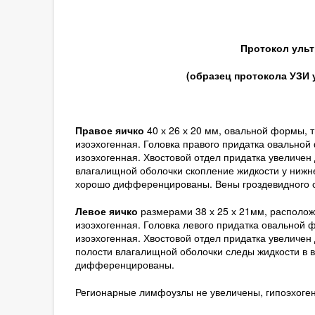
Протокол уль
(образец протокола УЗИ
Правое яичко
40 х 26 х 20 мм, овальной формы, 
изоэхогенная. Головка правого придатка овальной
изоэхогенная. Хвостовой отдел придатка увеличен 
влагалищной оболочки скопление жидкости у нижне
хорошо дифференцированы. Вены гроздевидного с
Левое яичко
размерами 38 х 25 х 21мм, располож
изоэхогенная. Головка левого придатка овальной 
изоэхогенная. Хвостовой отдел придатка увеличен 
полости влагалищной оболочки следы жидкости в 
дифференцированы.
Регионарные лимфоузлы не увеличены, гипоэхоген