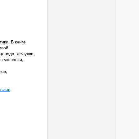
ики. В книге
овой
щевода, желудка,
ов мошонки,
гов,
тьков