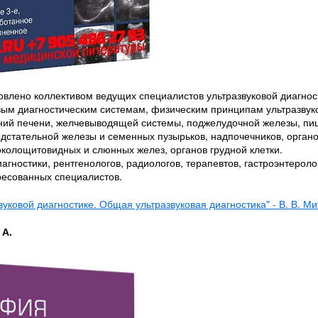
влено коллективом ведущих специалистов ультразвуковой диагност
ым диагностическим системам, физическим принципам ультразвук
ваний печени, желчевыводящей системы, поджелудочной железы, пи
редстательной железы и семенных пузырьков, надпочечников, орган
колощитовидных и слюнных желез, органов грудной клетки.
агностики, рентгенологов, радиологов, терапевтов, гастроэнтероло
ересованных специалистов.
вуковой диагностике. Общая ультразвуковая диагностика" - В. В. Ми
 А.