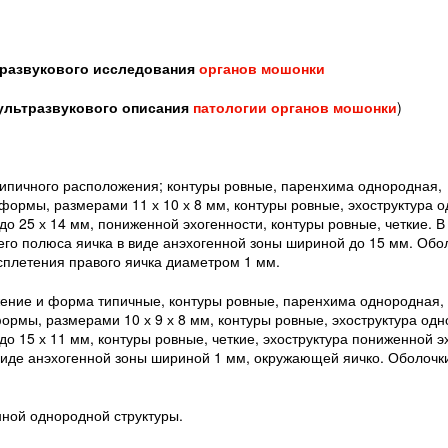
тразвукового исследования
органов мошонки
 ультразвукового описания
патологии органов мошонки
)
типичного расположения; контуры ровные, паренхима однородная,
 формы, размерами 11 х 10 х 8 мм, контуры ровные, эхоструктура 
до 25 х 14 мм, пониженной эхогенности, контуры ровные, четкие. В
го полюса яичка в виде анэхогенной зоны шириной до 15 мм. Обо
плетения правого яичка диаметром 1 мм.
ение и форма типичные, контуры ровные, паренхима однородная, 
формы, размерами 10 х 9 х 8 мм, контуры ровные, эхоструктура од
до 15 х 11 мм, контуры ровные, четкие, эхоструктура пониженной э
виде анэхогенной зоны шириной 1 мм, окружающей яичко. Оболочк
ной однородной структуры.