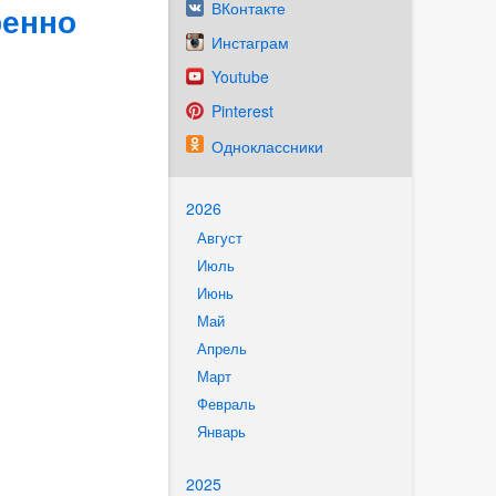
ВКонтакте
ренно
Инстаграм
Youtube
Pinterest
Одноклассники
2026
Август
Июль
Июнь
Май
Апрель
Март
Февраль
Январь
2025