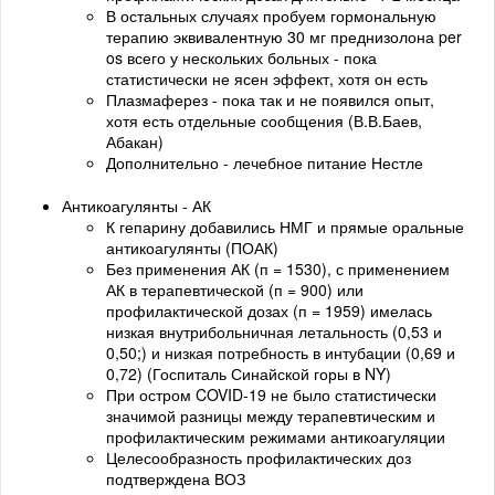
В остальных случаях пробуем гормональную
терапию эквивалентную 30 мг преднизолона per
os всего у нескольких больных - пока
статистически не ясен эффект, хотя он есть
Плазмаферез - пока так и не появился опыт,
хотя есть отдельные сообщения (В.В.Баев,
Абакан)
Дополнительно - лечебное питание Нестле
Антикоагулянты - АК
К гепарину добавились НМГ и прямые оральные
антикоагулянты (ПОАК)
Без применения АК (п = 1530), с применением
АК в терапевтической (п = 900) или
профилактической дозах (п = 1959) имелась
низкая внутрибольничная летальность (0,53 и
0,50;) и низкая потребность в интубации (0,69 и
0,72) (Госпиталь Синайской горы в NY)
При остром COVID-19 не было статистически
значимой разницы между терапевтическим и
профилактическим режимами антикоагуляции
Целесообразность профилактических доз
подтверждена ВОЗ