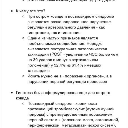
К чему все это?
При остром ковиде и постковидном синдроме
выявляется разнонаправленное нарушение
регуляции артериального давления - как
гипертония, так и гипотония
Одним из частых признаков является
необъяснимые сердцебиения. Нередко
выявляется постуральная патологическая
тахикардия (POST - увеличение ЧСС более чем
на 30 ударов в минут в вертикальном
положении) у 52,4% из 61,4% имевших
тахикардию
Искать нужно не в «поражении органов», а в
нарушении нервной регуляции процессов
Гипотеза была сформулирована еще для острого
ковида
Постковидный синдром - хронически
протекающий тромбоваскулит (аутоиммунной
природы) с преимущественным поражением
нервной системы (головного мозга, автономной,
периферической, метасимпатической систем),