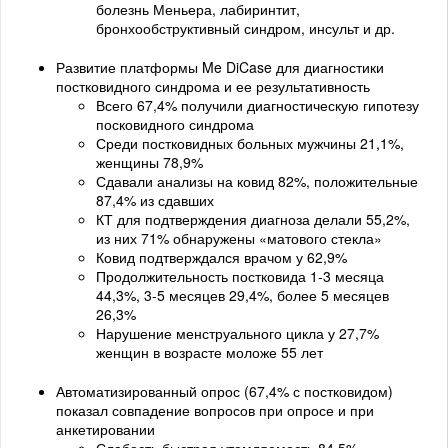
болезнь Меньера, лабиринтит,
бронхообструктивный синдром, инсульт и др.
Развитие платформы Me DiCase для диагностики
постковидного синдрома и ее результативность
Всего 67,4% получили диагностическую гипотезу
посковидного синдрома
Среди постковидных больных мужчины 21,1%,
женщины 78,9%
Сдавали анализы на ковид 82%, положительные
87,4% из сдавших
КТ для подтверждения диагноза делали 55,2%,
из них 71% обнаружены «матового стекла»
Ковид подтверждался врачом у 62,9%
Продолжительность постковида 1-3 месяца
44,3%, 3-5 месяцев 29,4%, более 5 месяцев
26,3%
Нарушение менструального цикла у 27,7%
женщин в возрасте моложе 55 лет
Автоматизированный опрос (67,4% с постковидом)
показал совпадение вопросов при опросе и при
анкетировании
Слабость быстрая утомляемость 84,5%