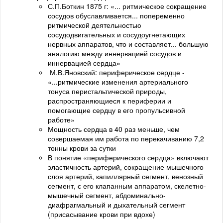
С.П.Боткин 1875 г: «... ритмическое сокращение
сосудов обуславливается... попеременно
ритмической деятельностью
сосудодвигательных и сосудоугнетающих
нервных аппаратов, что и составляет... большую
аналогию между иннервацией сосудов и
иннервацией сердца»
М.В.Яновский: периферическое сердце -
«...ритмические изменения артериального
тонуса перистальтической природы,
распространяющиеся к периферии и
помогающие сердцу в его пропульсивной
работе»
Мощность сердца в 40 раз меньше, чем
совершаемая им работа по перекачиванию 7,2
тонны крови за сутки
В понятие «периферического сердца» включают
эластичность артерий, сокращение мышечного
слоя артерий, капиллярный сегмент, венозный
сегмент, с его клапанным аппаратом, скелетно-
мышечный сегмент, абдоминально-
диафрагмальный и дыхательный сегмент
(присасывание крови при вдохе)