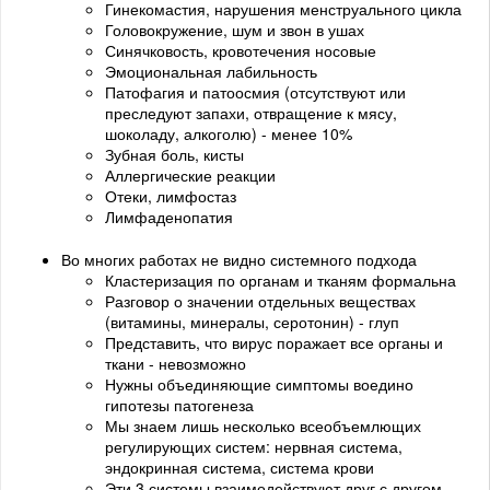
Гинекомастия, нарушения менструального цикла
Головокружение, шум и звон в ушах
Синячковость, кровотечения носовые
Эмоциональная лабильность
Патофагия и патоосмия (отсутствуют или
преследуют запахи, отвращение к мясу,
шоколаду, алкоголю) - менее 10%
Зубная боль, кисты
Аллергические реакции
Отеки, лимфостаз
Лимфаденопатия
Во многих работах не видно системного подхода
Кластеризация по органам и тканям формальна
Разговор о значении отдельных веществах
(витамины, минералы, серотонин) - глуп
Представить, что вирус поражает все органы и
ткани - невозможно
Нужны объединяющие симптомы воедино
гипотезы патогенеза
Мы знаем лишь несколько всеобъемлющих
регулирующих систем: нервная система,
эндокринная система, система крови
Эти 3 системы взаимодействуют друг с другом