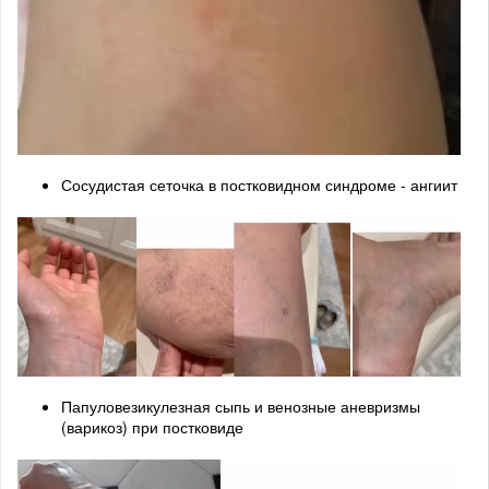
Сосудистая сеточка в постковидном синдроме - ангиит
Папуловезикулезная сыпь и венозные аневризмы
(варикоз) при постковиде