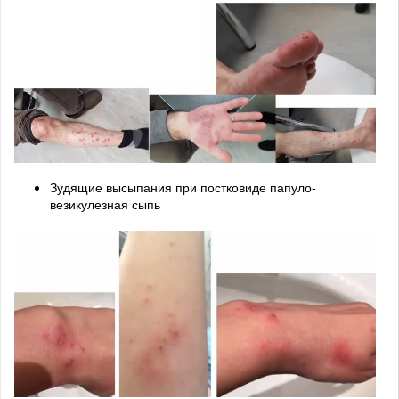
Зудящие высыпания при постковиде папуло-
везикулезная сыпь