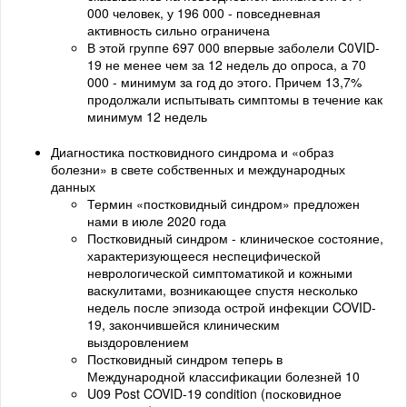
000 человек, у 196 000 - повседневная
активность сильно ограничена
В этой группе 697 000 впервые заболели C0VID-
19 не менее чем за 12 недель до опроса, а 70
000 - минимум за год до этого. Причем 13,7%
продолжали испытывать симптомы в течение как
минимум 12 недель
Диагностика постковидного синдрома и «образ
болезни» в свете собственных и международных
данных
Термин «постковидный синдром» предложен
нами в июле 2020 года
Постковидный синдром - клиническое состояние,
характеризующееся неспецифической
неврологической симптоматикой и кожными
васкулитами, возникающее спустя несколько
недель после эпизода острой инфекции COVID-
19, закончившейся клиническим
выздоровлением
Постковидный синдром теперь в
Международной классификации болезней 10
U09 Post COVID-19 condition (посковидное