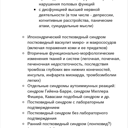
нарушения половых функций
с дисфункцией высшей нервной
деятельности (в том числе - депрессии,
когнитивные расстройства, панические
атаки, суицидальные мысли)
Ипохондрический постковидный синдром
постковидный васкулит микро- и макрососудов
(включая поражения кожи и ее придатков)
Вторичные функционально-морфологические
изменения тканей и систем (легочная, почечная,
печеночная недостаточность, последствия
тромбоза глубоких вен нижних конечностей,
инсульта, инфаркта миокарда, тромбоэмболии
легких)
Отдельные синдромы аутоиммунных реакций:
синдром Гийена-Барре, синдром Миллера
Фишера, Кавасаки подобный синдром и др.
Постковидный синдром с лабораторным
подтверждением
Постковидньй синдром без лабораторного
подтверждения
Ранний постковидный синдром (лонгковид?)