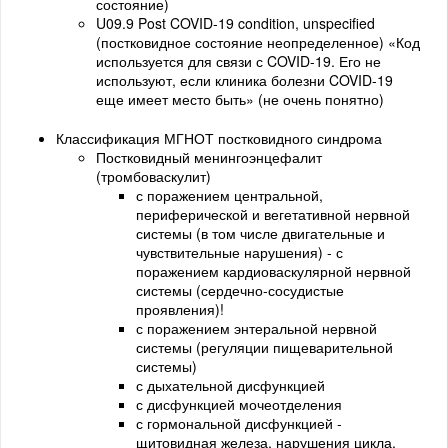
состояние)
U09.9 Post COVID-19 condition, unspecified
(постковидное состояние неопределенное) «Код
используется для связи с COVID-19. Его не
используют, если клиника болезни COVID-19
еще имеет место быть» (не очень понятно)
Классификация МГНОТ постковидного синдрома
Постковидный менингоэнцефалит
(тромбоваскулит)
с поражением центральной,
периферической и вегетативной нервной
системы (в том числе двигательные и
чувствительные нарушения) - с
поражением кардиоваскулярной нервной
системы (сердечно-сосудистые
проявления)!
с поражением энтеральной нервной
системы (регуляции пищеварительной
системы)
с дыхательной дисфункцией
с дисфункцией мочеотделения
с гормональной дисфункцией -
щитовидная железа, нарушения цикла,