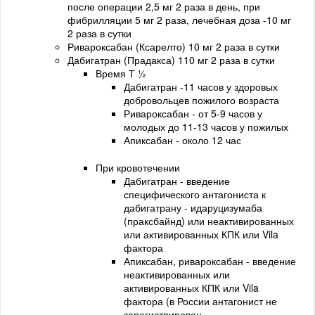
после операции 2,5 мг 2 раза в день, при
фибрилляции 5 мг 2 раза, лечебная доза -10 мг
2 раза в сутки
Ривароксабан (Ксарелто) 10 мг 2 раза в сутки
Дабигатран (Прадакса) 110 мг 2 раза в сутки
Время Т ½
Дабигатран -11 часов у здоровых
добровольцев пожилого возраста
Ривароксабан - от 5-9 часов у
молодых до 11-13 часов у пожилых
Апиксабан - около 12 час
При кровотечении
Дабигатран - введение
специфического антагониста к
дабигатрану - идаруцизумаба
(праксбайнд) или неактивированных
или активированных КПК или Vila
фактора
Апиксабан, ривароксабан - введение
неактивированных или
активированных КПК или Vila
фактора (в России антагонист не
зарегистрирован