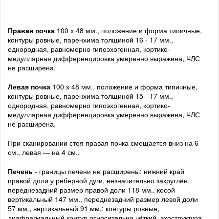
Правая почка
100 х 48 мм., положение и форма типичные,
контуры ровные, паренхима толщиной 16 - 17 мм.,
однородная, равномерно гипоэхогенная, кортико-
медуллярная дифференцировка умеренно выражена, ЧЛС
не расширена.
Левая почка
100 х 48 мм., положение и форма типичные,
контуры ровные, паренхима толщиной 15 - 17 мм.,
однородная, равномерно гипоэхогенная, кортико-
медуллярная дифференцировка умеренно выражена, ЧЛС
не расширена.
При сканировании стоя правая почка смещается вниз на 6
см., левая — на 4 см..
Печень
- границы печени не расширены: нижний край
правой доли у рёберной дуги, незначительно закруглён,
переднезадний размер правой доли 118 мм., косой
вертикальный 147 мм., переднезадний размер левой доли
57 мм., вертикальный 91 мм.; контуры ровные,
диафрагмальный контур относительно чёткий, эхоструктура