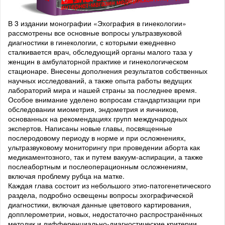
В 3 издании монографии «Эхография в гинекологии»
рассмотрены все основные вопросы ультразвуковой
диагностики в гинекологии, с которыми ежедневно
сталкивается врач, обследующий органы малого таза у
женщин в амбулаторной практике и гинекологическом
стационаре. Внесены дополнения результатов собственных
научных исследований, а также опыта работы ведущих
лабораторий мира и нашей страны за последнее время.
Особое внимание уделено вопросам стандартизации при
обследовании миометрия, эндометрия и яичников,
основанных на рекомендациях групп международных
экспертов. Написаны новые главы, посвященные
послеродовому периоду в норме и при осложнениях,
ультразвуковому мониторингу при проведении аборта как
медикаментозного, так и путем вакуум-аспирации, а также
послеабортным и послеоперационным осложнениям,
включая проблему рубца на матке.
Каждая глава состоит из небольшого этио-патогенетического
раздела, подробно освещены вопросы эхографической
диагностики, включая данные цветового картирования,
допплерометрии, новых, недостаточно распространённых
методик и дифференциально-диагностические критерии.