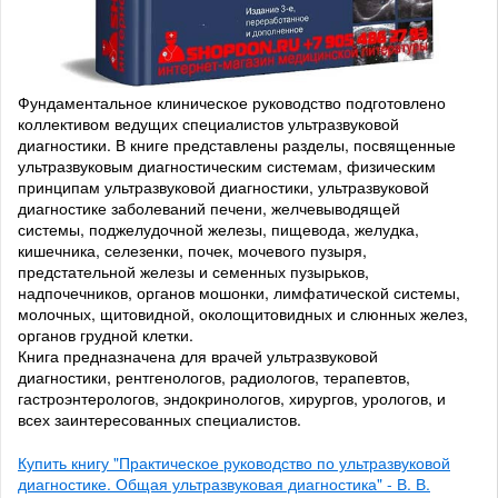
Фундаментальное клиническое руководство подготовлено
коллективом ведущих специалистов ультразвуковой
диагностики. В книге представлены разделы, посвященные
ультразвуковым диагностическим системам, физическим
принципам ультразвуковой диагностики, ультразвуковой
диагностике заболеваний печени, желчевыводящей
системы, поджелудочной железы, пищевода, желудка,
кишечника, селезенки, почек, мочевого пузыря,
предстательной железы и семенных пузырьков,
надпочечников, органов мошонки, лимфатической системы,
молочных, щитовидной, околощитовидных и слюнных желез,
органов грудной клетки.
Книга предназначена для врачей ультразвуковой
диагностики, рентгенологов, радиологов, терапевтов,
гастроэнтерологов, эндокринологов, хирургов, урологов, и
всех заинтересованных специалистов.
Купить книгу "Практическое руководство по ультразвуковой
диагностике. Общая ультразвуковая диагностика" - В. В.