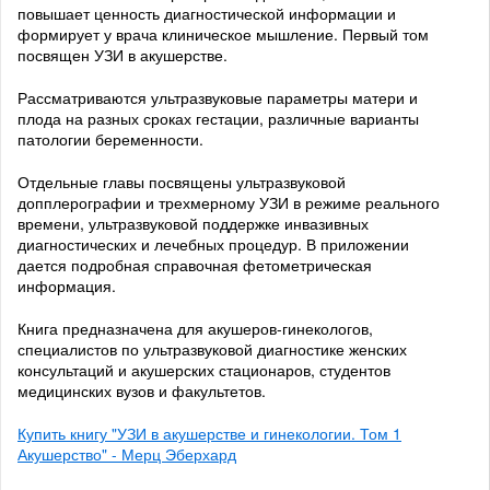
повышает ценность диагностической информации и
формирует у врача клиническое мышление. Первый том
посвящен УЗИ в акушерстве.
Рассматриваются ультразвуковые параметры матери и
плода на разных сроках гестации, различные варианты
патологии беременности.
Отдельные главы посвящены ультразвуковой
допплерографии и трехмерному УЗИ в режиме реального
времени, ультразвуковой поддержке инвазивных
диагностических и лечебных процедур. В приложении
дается подробная справочная фетометрическая
информация.
Книга предназначена для акушеров-гинекологов,
специалистов по ультразвуковой диагностике женских
консультаций и акушерских стационаров, студентов
медицинских вузов и факультетов.
Купить книгу "УЗИ в акушерстве и гинекологии. Том 1
Акушерство" - Мерц Эберхард