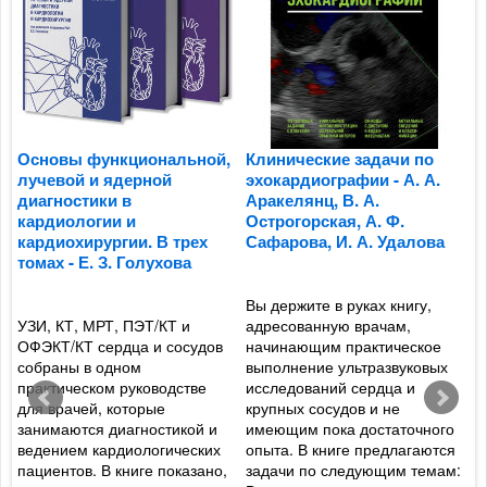
Основы функциональной,
Клинические задачи по
П
лучевой и ядерной
эхокардиографии - А. А.
к
диагностики в
Аракелянц, В. А.
п
кардиологии и
Острогорская, А. Ф.
м
кардиохирургии. В трех
Сафарова, И. А. Удалова
о
томах - Е. З. Голухова
ж
Ф
Вы держите в руках книгу,
УЗИ, КТ, МРТ, ПЭТ/КТ и
адресованную врачам,
и
ОФЭКТ/КТ сердца и сосудов
начинающим практическое
Р
собраны в одном
выполнение ультразвуковых
а
практическом руководстве
исследований сердца и
а
для врачей, которые
крупных сосудов и не
ф
занимаются диагностикой и
имеющим пока достаточного
р
ведением кардиологических
опыта. В книге предлагаются
т
пациентов. В книге показано,
задачи по следующим темам:
о