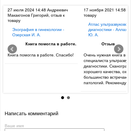
к
27 июля 2024 14:48
Андреевич
17 ноября 2021 14:58
Ди
Макакгонов Григорий, отзыв к
товару
товару
Атлас ультразвуковой
Эхография в гинекологии -
диагностики - Аллахв
Озерская И. А.
Ю. А.
Книга помогла в работе.
Отзыв
Книга помогла в работе. Спасибо!
Очень нужная книга в б
специалиста ультразвук
диагностики. Сканогра
хорошего качества, охв
большинство встречаю
патологий. Рекомендую
Написать комментарий
Ваше имя