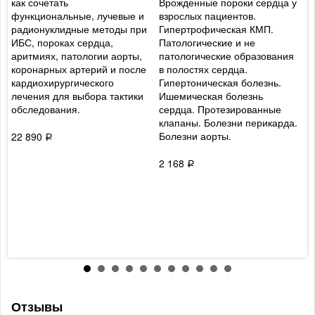
как сочетать
Врожденные пороки сердца у
ж
функциональные, лучевые и
взрослых пациентов.
п
радионуклидные методы при
Гипертрофическая КМП.
ц
ИБС, пороках сердца,
Патологические и не
и
аритмиях, патологии аорты,
патологические образования
п
коронарных артерий и после
в полостях сердца.
в
кардиохирургического
Гипертоническая болезнь.
п
лечения для выбора тактики
Ишемическая болезнь
ж
обследования.
сердца. Протезированные
у
клапаны. Болезни перикарда.
р
Болезни аорты.
в
22 890
Р
б
о
2 168
Р
ж
м
к
т
с
3
Отзывы