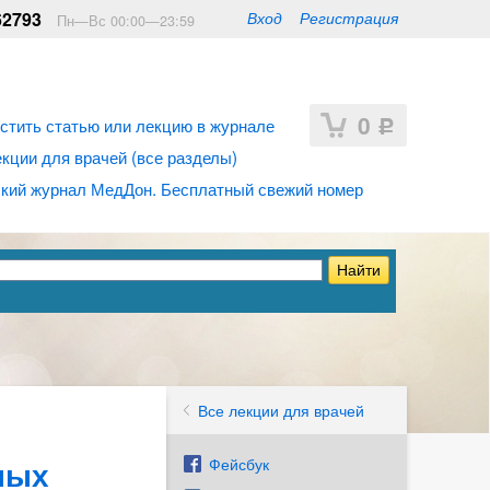
62793
Вход
Регистрация
Пн—Вс 00:00—23:59
0
стить статью или лекцию в журнале
Р
ции для врачей (все разделы)
кий журнал МедДон. Бесплатный свежий номер
Все лекции для врачей
ных
Фейсбук