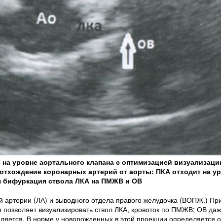
и на уровне аортального клапана с оптимизацией визуализаци
тхождение коронарных артерий от аорты: ПКА отходит на ур
тся бифуркация ствола ЛКА на ПМЖВ и ОВ
й артерии (ЛА) и выводного отдела правого желудочка (ВОПЖ.) Пр
я позволяет визуализировать ствол ЛКА, кровоток по ПМЖВ; ОВ да
еляется. В норме у новорожденных в этой проекции определяется 