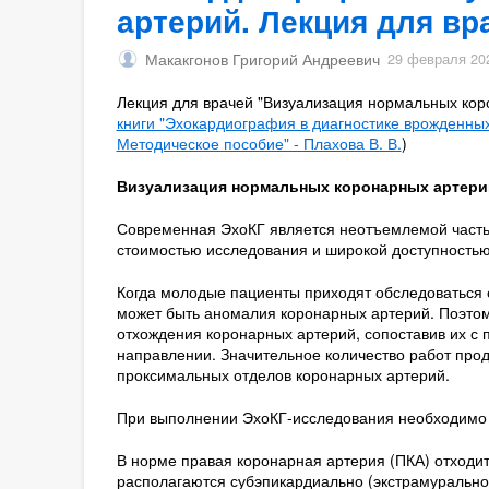
артерий. Лекция для вр
Макакгонов Григорий Андреевич
29 февраля 20
Лекция для врачей "Визуализация нормальных ко
книги "Эхокардиография в диагностике врожденны
Методическое пособие" - Плахова В. В.
)
Визуализация нормальных коронарных артер
Современная ЭхоКГ является неотъемлемой частью
стоимостью исследования и широкой доступностью
Когда молодые пациенты приходят обследоваться с
может быть аномалия коронарных артерий. Поэтом
отхождения коронарных артерий, сопоставив их с 
направлении. Значительное количество работ пр
проксимальных отделов коронарных артерий.
При выполнении ЭхоКГ-исследования необходимо 
В норме правая коронарная артерия (ПКА) отходит 
располагаются субэпикардиально (экстрамурально)