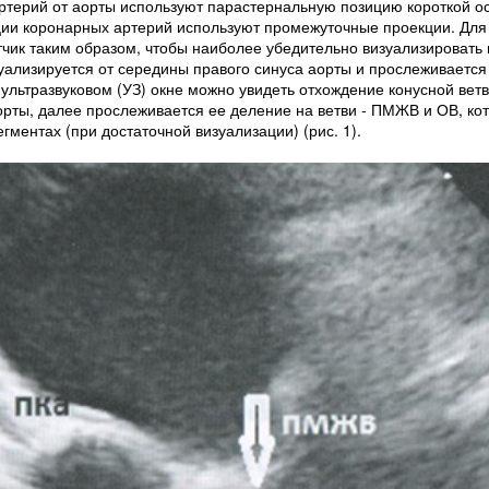
ртерий от аорты используют парастернальную позицию короткой ос
ции коронарных артерий используют промежуточные проекции. Для
чик таким образом, чтобы наиболее убедительно визуализировать
ализируется от середины правого синуса аорты и прослеживается
льтразвуковом (УЗ) окне можно увидеть отхождение конусной ветви
орты, далее прослеживается ее деление на ветви - ПМЖВ и ОВ, ко
ментах (при достаточной визуализации) (рис. 1).