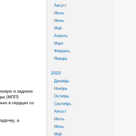
Август
Июль
Июнь
Май
Апрель
Март
Февраль
Январь
2023
Декабрь
Ноябрь
оковую и заднюю
Октябрь
дка (МПП)
ько в сердцах со
Сентябрь
Август
Июль
удочку, а
Июнь
Май