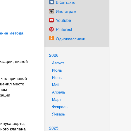
ВКонтакте
Инстаграм
Youtube
Pinterest
ение метода.
Одноклассники
2026
зации, низкой
Август
Июль
Июнь
 что причиной
оценил место
Май
ьном
Апрель
кации
Март
Февраль
Январь
синуса аорты,
2025
ьного клапана