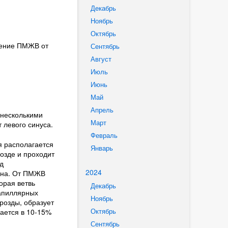
Декабрь
Ноябрь
Октябрь
дение ПМЖВ от
Сентябрь
Август
Июль
Июнь
Май
Апрель
 несколькими
Март
 левого синуса.
Февраль
я располагается
Январь
озде и проходит
д
2024
ана. От ПМЖВ
орая ветвь
Декабрь
папиллярных
Ноябрь
розды, образует
Октябрь
ается в 10-15%
Сентябрь