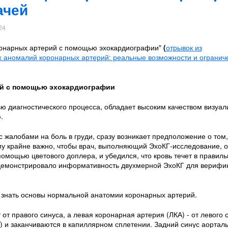
ачей
24
ронарных артерий с помощью эхокардиографии"
(
отрывок из
х аномалий коронарных артерий: реальные возможности и огранич
ий с помощью эхокардиографии
 диагностического процесса, обладает высоким качеством визуали
.
 жалобами на боль в груди, сразу возникает предположение о том,
у крайне важно, чтобы врач, выполняющий ЭхоКГ-исследование, 
помощью цветового доплера, и убедился, что кровь течет в правил
одемонстрировало информативность двухмерной ЭхоКГ для верифи
знать основы нормальной анатомии коронарных артерий.
от правого синуса, а левая коронарная артерия (ЛКА) - от левого 
 и заканчиваются в капиллярном сплетении. Задний синус аортал