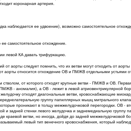
отходит коронарная артерия.
едка наблюдается ее удвоение), возможно самостоятельное отхож
о ее самостоятельное отхождение.
ции левой КА давать трифуркацию.
 от аорты следует помнить, что их ветви могут отходить от аорты
от аорты относится отхождение ОВ и ПМЖВ отдельными устьями от
м стволом, от которого отходят крупные ветви - ПМЖВ и ОВ. Перва
ПМЖВ - аномалия), а ОВ - лежит в левой атриовентрикулярной бор
 желудочку отходят диагональные ветви, кровоснабжающие миокар
 переднелатеральную группу папиллярных мышц митрального клап
которые проникают в толщу межжелудочковой перегородки. ОВ - вт
вой и задней стенки левого желудочка и заднемедиальную группу 
де краевой ветви, но иногда, дойдя до задней межжелудочковой бо
азываемый левый тип венечного кровоснабжения, который наблюд