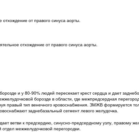
е отхождение от правого синуса аорты.
ятельное отхождение от правого синуса аорты.
борозде и у 80-90% людей пересекает крест сердца и дает заднеб
межжелудочковой борозде в области, где межпредсердная перегоро
уя правый тип венечного кровоснабжения. ЗМЖВ формируется тол
овоснабжают заднебазальный сегмент левого желудочка.
ает ветви к предсердию, синусно-предсердному узлу, правому жел
й отдел межжелудочковой перегородки.