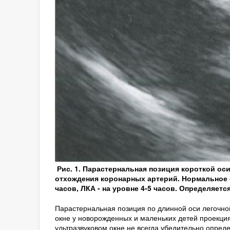
Рис. 1. Парастернальная позиция короткой ос
отхождения коронарных артерий. Нормальное о
часов, ЛКА - на уровне 4-5 часов. Определяе
Парастернальная позиция по длинной оси легочно
окне у новорожденных и маленьких детей проекци
ультразвуковом окне не всегда убедительно опред