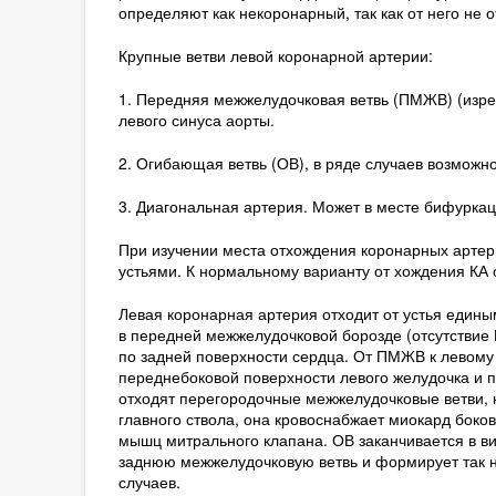
определяют как некоронарный, так как от него не 
Крупные ветви левой коронарной артерии:
1. Передняя межжелудочковая ветвь (ПМЖВ) (изр
левого синуса аорты.
2. Огибающая ветвь (ОВ), в ряде случаев возможн
3. Диагональная артерия. Может в месте бифурка
При изучении места отхождения коронарных артерий
устьями. К нормальному варианту от хождения КА 
Левая коронарная артерия отходит от устья едины
в передней межжелудочковой борозде (отсутствие 
по задней поверхности сердца. От ПМЖВ к левому
переднебоковой поверхности левого желудочка и
отходят перегородочные межжелудочковые ветви, 
главного ствола, она кровоснабжает миокард боко
мышц митрального клапана. ОВ заканчивается в ви
заднюю межжелудочковую ветвь и формирует так н
случаев.