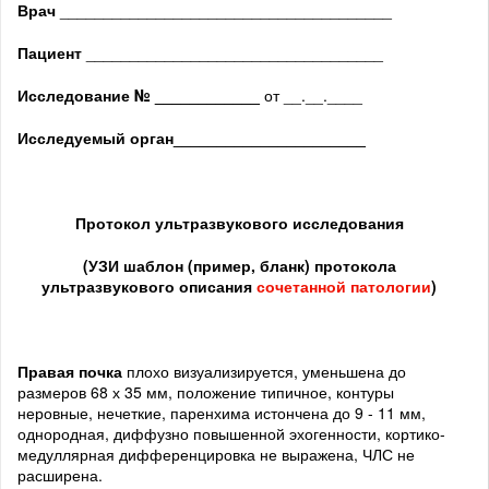
Врач
______________________________________
Пациент
__________________________________
Исследование № ____________
от __.__.____
Исследуемый орган
______________________
Протокол ультразвукового исследования
(
УЗИ шаблон (пример, бланк) протокола
ультразвукового описания
сочетанной патологии
)
Правая почка
плохо визуализируется, уменьшена до
размеров 68 х 35 мм, положение типичное, контуры
неровные, нечеткие, паренхима истончена до 9 - 11 мм,
однородная, диффузно повышенной эхогенности, кортико-
медуллярная дифференцировка не выражена, ЧЛС не
расширена.