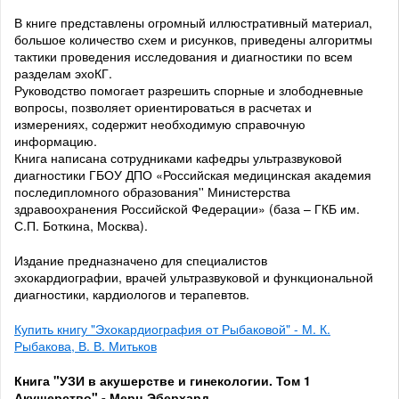
В книге представлены огромный иллюстративный материал,
большое количество схем и рисунков, приведены алгоритмы
тактики проведения исследования и диагностики по всем
разделам эхоКГ.
Руководство помогает разрешить спорные и злободневные
вопросы, позволяет ориентироваться в расчетах и
измерениях, содержит необходимую справочную
информацию.
Книга написана сотрудниками кафедры ультразвуковой
диагностики ГБОУ ДПО «Российская медицинская академия
последипломного образования'' Министерства
здравоохранения Российской Федерации» (база – ГКБ им.
С.П. Боткина, Москва).
Издание предназначено для специалистов
эхокардиографии, врачей ультразвуковой и функциональной
диагностики, кардиологов и терапевтов.
Купить книгу "Эхокардиография от Рыбаковой" - М. К.
Рыбакова, В. В. Митьков
Книга "УЗИ в акушерстве и гинекологии. Том 1
Акушерство" - Мерц Эберхард