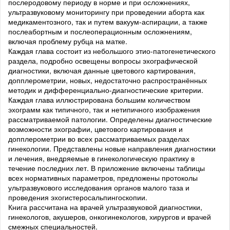
послеродовому периоду в норме и при осложнениях,
ультразвуковому мониторингу при проведении аборта как
медикаментозного, так и путем вакуум-аспирации, а также
послеабортным и послеоперационным осложнениям,
включая проблему рубца на матке.
Каждая глава состоит из небольшого этио-патогенетического
раздела, подробно освещены вопросы эхографической
диагностики, включая данные цветового картирования,
допплерометрии, новых, недостаточно распространённых
методик и дифференциально-диагностические критерии.
Каждая глава иллюстрирована большим количеством
эхограмм как типичного, так и нетипичного изображения
рассматриваемой патологии. Определены диагностические
возможности эхографии, цветового картирования и
допплерометрии во всех рассматриваемых разделах
гинекологии. Представлены новые направления диагностики
и лечения, внедряемые в гинекологическую практику в
течение последних лет. В приложение включены таблицы
всех нормативных параметров, предложены протоколы
ультразвукового исследования органов малого таза и
проведения эхогистеросальпингоскопии.
Книга рассчитана на врачей ультразвуковой диагностики,
гинекологов, акушеров, онкогинекологов, хирургов и врачей
смежных специальностей.