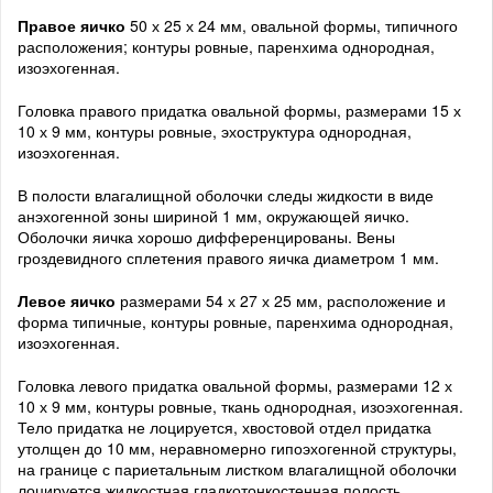
Правое яичко
50 х 25 х 24 мм, овальной формы, типичного
расположения; контуры ровные, паренхима однородная,
изоэхогенная.
Головка правого придатка овальной формы, размерами 15 х
10 х 9 мм, контуры ровные, эхоструктура однородная,
изоэхогенная.
В полости влагалищной оболочки следы жидкости в виде
анэхогенной зоны шириной 1 мм, окружающей яичко.
Оболочки яичка хорошо дифференцированы. Вены
гроздевидного сплетения правого яичка диаметром 1 мм.
Левое яичко
размерами 54 х 27 х 25 мм, расположение и
форма типичные, контуры ровные, паренхима однородная,
изоэхогенная.
Головка левого придатка овальной формы, размерами 12 х
10 х 9 мм, контуры ровные, ткань однородная, изоэхогенная.
Тело придатка не лоцируется, хвостовой отдел придатка
утолщен до 10 мм, неравномерно гипоэхогенной структуры,
на границе с париетальным листком влагалищной оболочки
лоцируется жидкостная гладкотонкостенная полость