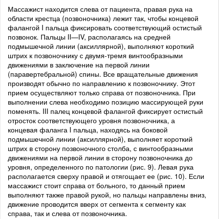
Массажист находится слева от пациента, правая рука на
области крестца (позвоночника) лежит так, чтобы концевой
фалангой I пальца фиксировать соответствующий остистый
позвонок. Пальцы II—IV, располагаясь на средней
подмышечной линии (аксиллярной), выполняют короткий
штрих к позвоночнику с двумя-тремя винтообразными
движениями в заключение на первой линии
(паравертебральной) спины. Все вращательные движения
производят обычно по направлению к позвоночнику. Этот
прием осуществляют только справа от позвоночника. При
выполнении слева необходимо позицию массирующей руки
поменять. III палец концевой фалангой фиксирует остистый
отросток соответствующего уровня позвоночника, а
концевая фаланга I пальца, находясь на боковой
подмышечной линии (аксиллярной), выполняет короткий
штрих в сторону позвоночного столба, с винтообразными
движениями на первой линии в сторону позвоночника до
уровня, определенного по патологии (рис. 9). Левая рука
располагается сверху правой и отягощает ее (рис. 10). Если
массажист стоит справа от больного, то данный прием
выполняют также правой рукой, но пальцы направлены вниз,
движение проводится вверх от сегмента к сегменту как
справа, так и слева от позвоночника.