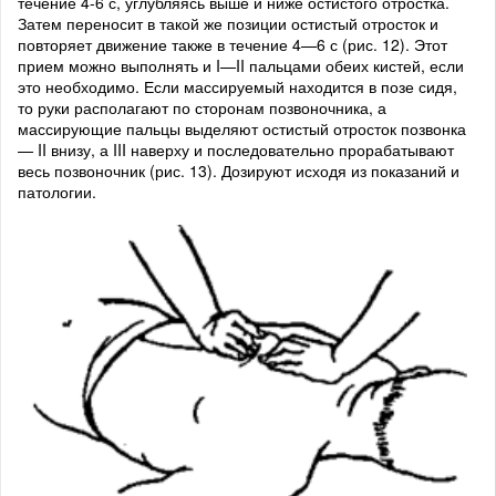
течение 4-6 с, углубляясь выше и ниже остистого отростка.
Затем переносит в такой же позиции остистый отросток и
повторяет движение также в течение 4—6 с (рис. 12). Этот
прием можно выполнять и I—II пальцами обеих кистей, если
это необходимо. Если массируемый находится в позе сидя,
то руки располагают по сторонам позвоночника, а
массирующие пальцы выделяют остистый отросток позвонка
— II внизу, а III наверху и последовательно прорабатывают
весь позвоночник (рис. 13). Дозируют исходя из показаний и
патологии.