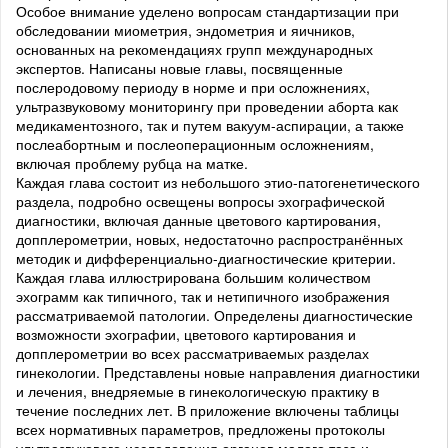
Особое внимание уделено вопросам стандартизации при
обследовании миометрия, эндометрия и яичников,
основанных на рекомендациях групп международных
экспертов. Написаны новые главы, посвященные
послеродовому периоду в норме и при осложнениях,
ультразвуковому мониторингу при проведении аборта как
медикаментозного, так и путем вакуум-аспирации, а также
послеабортным и послеоперационным осложнениям,
включая проблему рубца на матке.
Каждая глава состоит из небольшого этио-патогенетического
раздела, подробно освещены вопросы эхографической
диагностики, включая данные цветового картирования,
допплерометрии, новых, недостаточно распространённых
методик и дифференциально-диагностические критерии.
Каждая глава иллюстрирована большим количеством
эхограмм как типичного, так и нетипичного изображения
рассматриваемой патологии. Определены диагностические
возможности эхографии, цветового картирования и
допплерометрии во всех рассматриваемых разделах
гинекологии. Представлены новые направления диагностики
и лечения, внедряемые в гинекологическую практику в
течение последних лет. В приложение включены таблицы
всех нормативных параметров, предложены протоколы
ультразвукового исследования органов малого таза и