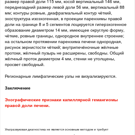
размер правой доли 115 мм, косой вертикальный 146 мм,
переднезадний размер левой доли 56 мм, вертикальный 88
мм; контуры ровные, диафрагмальный контур чёткий,
эхоструктура изоэхогенная, в проекции паренхимы правой
доли на границе 8 и 5 сегментов лоцируется гиперэхогенное
образование диаметром 14 мм, имеющее округлую форму,
чёткие, ровные границы, однородное внутреннее строение;
на остальном протяжении паренхима печени однородная,
рисунок зернистости чёткий; внутрипечёночные жёлчные
протоки, жёлчный пузырь не расширены, свободны. Общий
жёлчный проток диаметром 4 мм, стенки не утолщены,
просвет свободный.
Регионарные лимфатические узлы не визуализируются.
Заключение
Эхографические признаки капиллярной гемангиомы
правой доли печени.
Ультразвуковая диагностика не является основным методом и требует