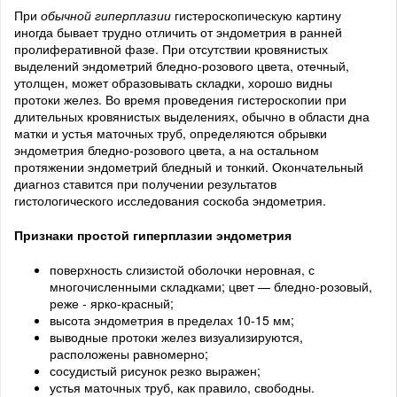
При
обычной гиперплазии
гистероскопическую картину
иногда бывает трудно отличить от эндометрия в ранней
пролиферативной фазе. При отсутствии кровянистых
выделений эндометрий бледно-розового цвета, отечный,
утолщен, может образовывать складки, хорошо видны
протоки желез. Во время проведения гистероскопии при
длительных кровянистых выделениях, обычно в области дна
матки и устья маточных труб, определяются обрывки
эндометрия бледно-розового цвета, а на остальном
протяжении эндометрий бледный и тонкий. Окончательный
диагноз ставится при получении результатов
гистологического исследования соскоба эндометрия.
Признаки простой гиперплазии эндометрия
поверхность слизистой оболочки неровная, с
многочисленными складками; цвет — бледно-розовый,
реже - ярко-красный;
высота эндометрия в пределах 10-15 мм;
выводные протоки желез визуализируются,
расположены равномерно;
сосудистый рисунок резко выражен;
устья маточных труб, как правило, свободны.