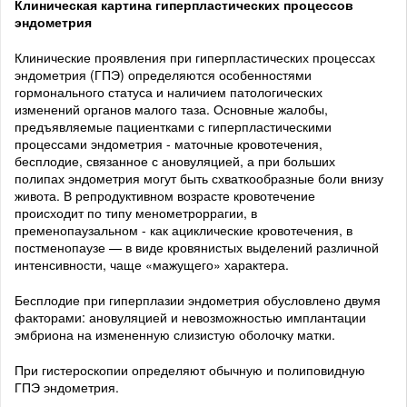
Клиническая картина гиперпластических процессов
эндометрия
Клинические проявления при гиперпластических процессах
эндометрия (ГПЭ) определяются особенностями
гормонального статуса и наличием патологических
изменений органов малого таза. Основные жалобы,
предъявляемые пациентками с гиперпластическими
процессами эндометрия - маточные кровотечения,
бесплодие, связанное с ановуляцией, а при больших
полипах эндометрия могут быть схваткообразные боли внизу
живота. В репродуктивном возрасте кровотечение
происходит по типу менометроррагии, в
пременопаузальном - как ациклические кровотечения, в
постменопаузе — в виде кровянистых выделений различной
интенсивности, чаще «мажущего» характера.
Бесплодие при гиперплазии эндометрия обусловлено двумя
факторами: ановуляцией и невозможностью имплантации
эмбриона на измененную слизистую оболочку матки.
При гистероскопии определяют обычную и полиповидную
ГПЭ эндометрия.