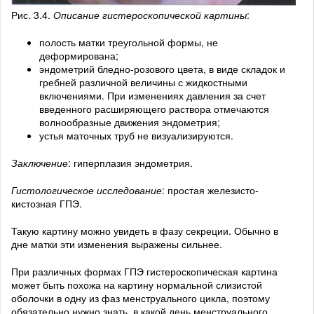
Рис. 3.4.
Описание
гистероскопической картины
:
полость матки треугольной формы, не
деформирована;
эндометрий бледно-розового цвета, в виде складок и
гребней различной величины с жидкостными
включениями. При изменениях давления за счет
введенного расширяющего раствора отмечаются
волнообразные движения эндометрия;
устья маточных труб не визуализируются.
Заключение
: гиперплазия эндометрия.
Гистологическое исследование
: простая железисто-
кистозная ГПЭ.
Такую картину можно увидеть в фазу секреции. Обычно в
дне матки эти изменения выражены сильнее.
При различных формах ГПЭ гистероскопическая картина
может быть похожа на картину нормальной слизистой
оболочки в одну из фаз менструального цикла, поэтому
обязательно нужно знать, в какой день менструального