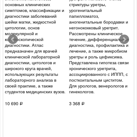
основных клинических
стриктуры уретры,
р
симптомов, классификации и
урогенитальный
г
с
диагностики заболеваний
папилломатоз,
о
шейки матки, жидкостной
аногенитальные бородавки и
и
цитологии, основ
негонококковый уретрит.
и
,
молекулярной и
Рассмотрены клиническое
п
кольпоскопической
течение, дифференциальная
р
диагностики. Атлас
диагностика, профилактика и
и
предназначен для врачей
лечение, а также микробиом
к
клинической лабораторной
уретры и роль цефиксима.
э
и
диагностики, цитологов и
Представлена гипотеза связи
а
широкого круга врачей,
хронического уретрита,
д
использующих результаты
ассоциированного с ИППП, с
н
лабораторного анализа в
посткоитальным циститом.
в
своей практике, а также
Для урологов, венерологов и
р
студентов медицинских вузов.
гинекологов.
в
п
г
10 690
3 368
Р
Р
8