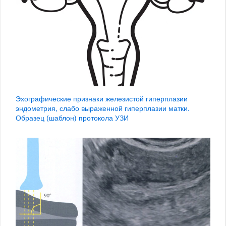
Эхографические признаки железистой гиперплазии
эндометрия, слабо выраженной гиперплазии матки.
Образец (шаблон) протокола УЗИ