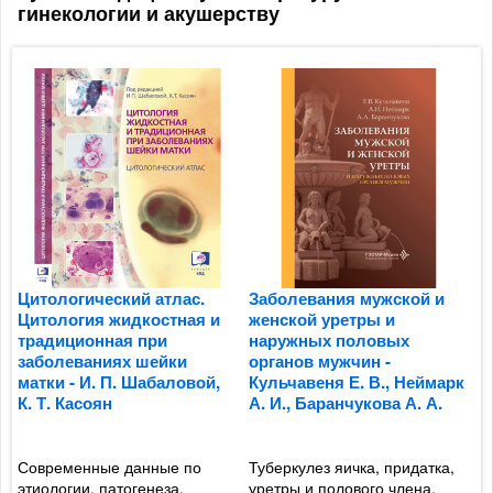
гинекологии и акушерству
Цитологический атлас.
Заболевания мужской и
М
Цитология жидкостная и
женской уретры и
э
традиционная при
наружных половых
г
заболеваниях шейки
органов мужчин -
У
матки - И. П. Шабаловой,
Кульчавеня Е. В., Неймарк
Д
К. Т. Касоян
А. И., Баранчукова А. А.
Г
к
Современные данные по
Туберкулез яичка, придатка,
М
этиологии, патогенеза,
уретры и полового члена,
в