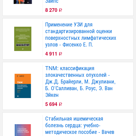
Зайпс
8 270
Р
Применение УЗИ для
стандартизированной оценки
поверхностных лимфатических
узлов - Фисенко Е. П.
4 911
Р
TNM: классификация
злокачественных опухолей -
Дж.Д. Брайерли, М. Джулиани,
Б. О’Салливан, Б. Роус, Э. Ван
Эйкен
5 694
Р
Стабильная ишемическая
болезнь сердца: учебно-
методическое пособие - Вачев