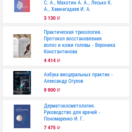
С. А., Махотин А. А., Лесько К.
А., Хамнагадаев И. А.
3 130
Р
Практическая трихология.
Протокол восстановления
волос и кожи головы - Вероника
Константинова
4 414
Р
Азбука висцеральных практик -
Александр Огулов
9 900
Р
Дерматокосметология.
Руководство для врачей -
Пономаренко И. Г.
7 475
Р