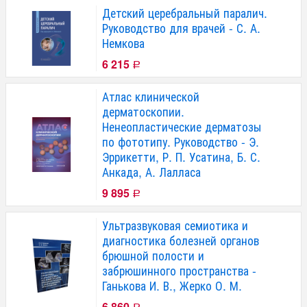
Детский церебральный паралич.
Руководство для врачей - С. А.
Немкова
6 215
Р
Атлас клинической
дерматоскопии.
Ненеопластические дерматозы
по фототипу. Руководство - Э.
Эррикетти, Р. П. Усатина, Б. С.
Анкада, А. Лалласа
9 895
Р
Ультразвуковая семиотика и
диагностика болезней органов
брюшной полости и
забрюшинного пространства -
Ганькова И. В., Жерко О. М.
6 860