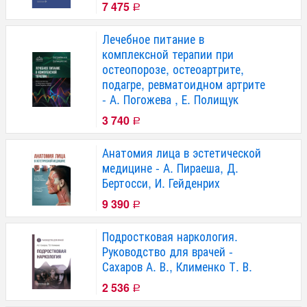
7 475
Р
Лечебное питание в
комплексной терапии при
остеопорозе, остеоартрите,
подагре, ревматоидном артрите
- А. Погожева , Е. Полищук
3 740
Р
Анатомия лица в эстетической
медицине - А. Пираеша, Д.
Бертосси, И. Гейденрих
9 390
Р
Подростковая наркология.
Руководство для врачей -
Сахаров А. В., Клименко Т. В.
2 536
Р