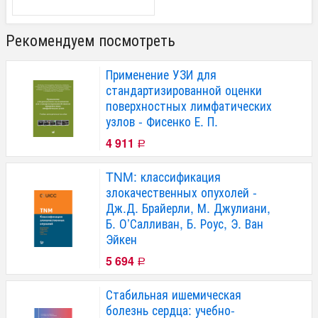
Рекомендуем посмотреть
Применение УЗИ для
стандартизированной оценки
поверхностных лимфатических
узлов - Фисенко Е. П.
4 911
Р
TNM: классификация
злокачественных опухолей -
Дж.Д. Брайерли, М. Джулиани,
Б. О’Салливан, Б. Роус, Э. Ван
Эйкен
5 694
Р
Стабильная ишемическая
болезнь сердца: учебно-