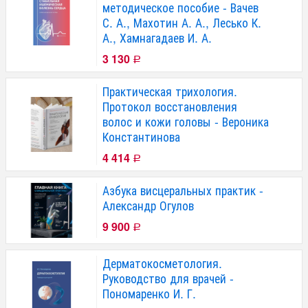
методическое пособие - Вачев
С. А., Махотин А. А., Лесько К.
А., Хамнагадаев И. А.
3 130
Р
Практическая трихология.
Протокол восстановления
волос и кожи головы - Вероника
Константинова
4 414
Р
Азбука висцеральных практик -
Александр Огулов
9 900
Р
Дерматокосметология.
Руководство для врачей -
Пономаренко И. Г.