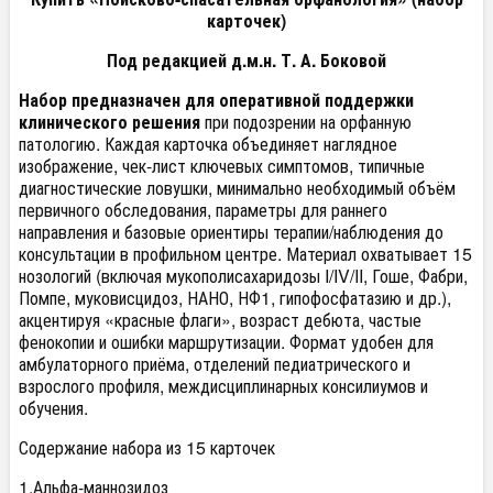
карточек)
Под редакцией д.м.н. Т. А. Боковой
Набор предназначен для оперативной поддержки
клинического решения
при подозрении на орфанную
патологию. Каждая карточка объединяет наглядное
изображение, чек-лист ключевых симптомов, типичные
диагностические ловушки, минимально необходимый объём
первичного обследования, параметры для раннего
направления и базовые ориентиры терапии/наблюдения до
консультации в профильном центре. Материал охватывает 15
нозологий (включая мукополисахаридозы I/IV/II, Гоше, Фабри,
Помпе, муковисцидоз, НАНО, НФ1, гипофосфатазию и др.),
акцентируя «красные флаги», возраст дебюта, частые
фенокопии и ошибки маршрутизации. Формат удобен для
амбулаторного приёма, отделений педиатрического и
взрослого профиля, междисциплинарных консилиумов и
обучения.
Содержание набора из 15 карточек
1.Альфа-маннозидоз