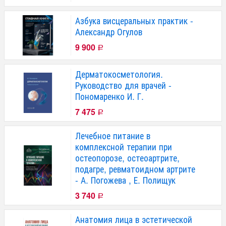
Азбука висцеральных практик -
Александр Огулов
9 900
Р
Дерматокосметология.
Руководство для врачей -
Пономаренко И. Г.
7 475
Р
Лечебное питание в
комплексной терапии при
остеопорозе, остеоартрите,
подагре, ревматоидном артрите
- А. Погожева , Е. Полищук
3 740
Р
Анатомия лица в эстетической