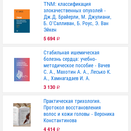
TNM: классификация
злокачественных опухолей -
Дж.Д. Брайерли, М. Джулиани,
Б. О’Салливан, Б. Роус, Э. Ван
Эйкен
5 694
Р
Стабильная ишемическая
болезнь сердца: учебно-
методическое пособие - Вачев
С. А., Махотин А. А., Лесько К.
А., Хамнагадаев И. А.
3 130
Р
Практическая трихология.
Протокол восстановления
волос и кожи головы - Вероника
Константинова
4 414
Р