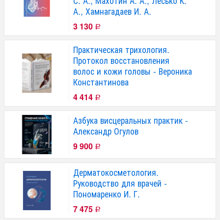
С. А., Махотин А. А., Лесько К.
А., Хамнагадаев И. А.
3 130
Р
Практическая трихология.
Протокол восстановления
волос и кожи головы - Вероника
Константинова
4 414
Р
Азбука висцеральных практик -
Александр Огулов
9 900
Р
Дерматокосметология.
Руководство для врачей -
Пономаренко И. Г.
7 475
Р