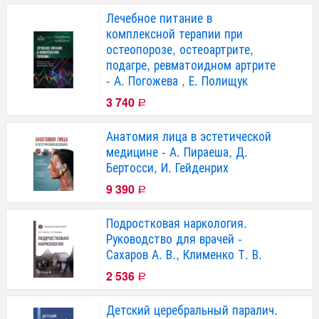
Лечебное питание в
комплексной терапии при
остеопорозе, остеоартрите,
подагре, ревматоидном артрите
- А. Погожева , Е. Полищук
3 740
Р
Анатомия лица в эстетической
медицине - А. Пираеша, Д.
Бертосси, И. Гейденрих
9 390
Р
Подростковая наркология.
Руководство для врачей -
Сахаров А. В., Клименко Т. В.
2 536
Р
Детский церебральный паралич.