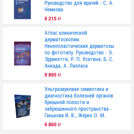
Руководство для врачей - С. А.
Немкова
6 215
Р
Атлас клинической
дерматоскопии.
Ненеопластические дерматозы
по фототипу. Руководство - Э.
Эррикетти, Р. П. Усатина, Б. С.
Анкада, А. Лалласа
9 895
Р
Ультразвуковая семиотика и
диагностика болезней органов
брюшной полости и
забрюшинного пространства -
Ганькова И. В., Жерко О. М.
6 860
Р