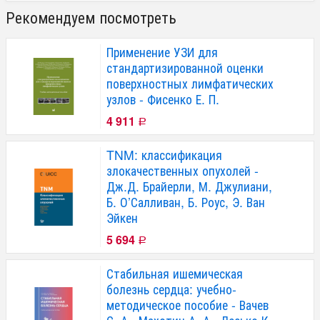
Рекомендуем посмотреть
Применение УЗИ для
стандартизированной оценки
поверхностных лимфатических
узлов - Фисенко Е. П.
4 911
Р
TNM: классификация
злокачественных опухолей -
Дж.Д. Брайерли, М. Джулиани,
Б. О’Салливан, Б. Роус, Э. Ван
Эйкен
5 694
Р
Стабильная ишемическая
болезнь сердца: учебно-
методическое пособие - Вачев