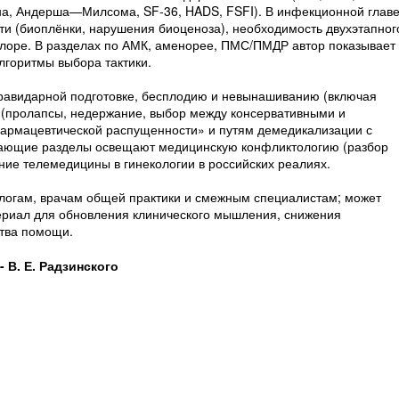
а, Андерша—Милсома, SF-36, HADS, FSFI). В инфекционной глав
ти (биоплёнки, нарушения биоценоза), необходимость двухэтапног
флоре. В разделах по АМК, аменорее, ПМС/ПМДР автор показывает
лгоритмы выбора тактики.
равидарной подготовке, бесплодию и невынашиванию (включая
и (пролапсы, недержание, выбор между консервативными и
«фармацевтической распущенности» и путям демедикализации с
шающие разделы освещают медицинскую конфликтологию (разбор
ние телемедицины в гинекологии в российских реалиях.
логам, врачам общей практики и смежным специалистам; может
ериал для обновления клинического мышления, снижения
тва помощи.
 В. Е. Радзинского