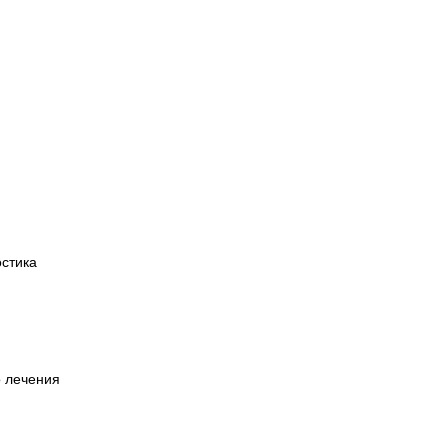
остика
о лечения