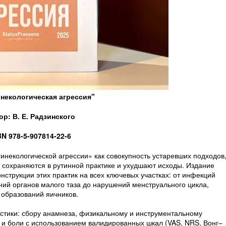
инекологическая агрессия"
ор: В. Е. Радзинского
BN 978-5-907814-22-6
гинекологической агрессии» как совокупность устаревших подходов
 сохраняются в рутинной практике и ухудшают исходы. Издание
струкции этих практик на всех ключевых участках: от инфекций
ий органов малого таза до нарушений менструального цикла,
 образований яичников.
тики: сбору анамнеза, физикальному и инструментальному
 и боли с использованием валидированных шкал (VAS, NRS, Вонг–