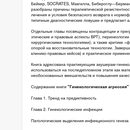
Бейкер, SOCRATES, Макгилла, Бибероглу—Берман
разобраны причины терапевтической резистентнос
лечения и условия безопасного возврата к нормо
типичные диагностические ловушки и предлагает а
Отдельные главы посвящены контрацепции и прег
этические и правовые аспекты ВРТ), перинеологи
хирургическими технологиями), а также критике 
опорой на восстановительные технологии. Завер
клинико-правовых кейсов) и практическое примене
Книга адресована практикующим акушерам-гинеко
использоваться на последипломном этапе как мат
необоснованных вмешательств и повышения качес
Содержание книги
"Гинекологическая агрессия" -
Глава 1. Тренд на предиктивность
Глава 2. Гинекологические инфекции
Патологические выделения инфекционного генеза