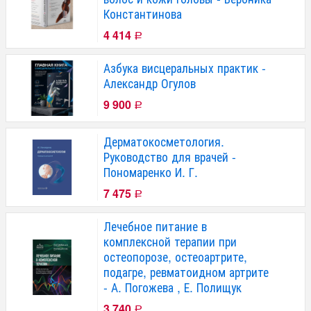
Константинова
4 414
Р
Азбука висцеральных практик -
Александр Огулов
9 900
Р
Дерматокосметология.
Руководство для врачей -
Пономаренко И. Г.
7 475
Р
Лечебное питание в
комплексной терапии при
остеопорозе, остеоартрите,
подагре, ревматоидном артрите
- А. Погожева , Е. Полищук
3 740
Р