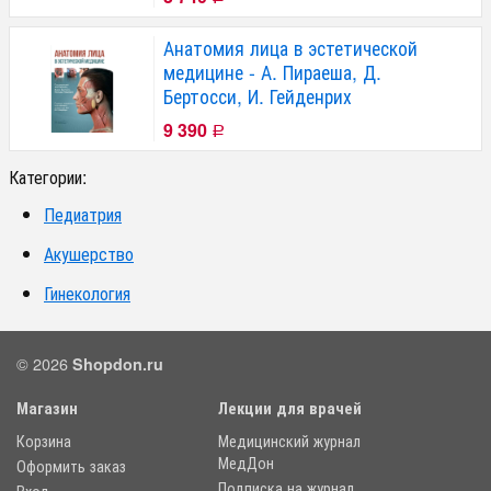
Анатомия лица в эстетической
медицине - А. Пираеша, Д.
Бертосси, И. Гейденрих
9 390
Р
Категории:
Педиатрия
Акушерство
Гинекология
© 2026
Shopdon.ru
Магазин
Лекции для врачей
Корзина
Медицинский журнал
МедДон
Оформить заказ
Подписка на журнал
Вход