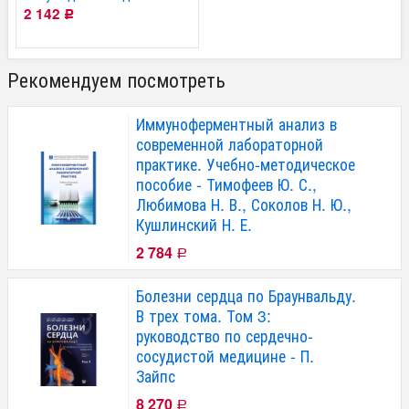
2 142
Р
Рекомендуем посмотреть
Иммуноферментный анализ в
современной лабораторной
практике. Учебно-методическое
пособие - Тимофеев Ю. С.,
Любимова Н. В., Соколов Н. Ю.,
Кушлинский Н. Е.
2 784
Р
Болезни сердца по Браунвальду.
В трех тома. Том 3:
руководство по сердечно-
сосудистой медицине - П.
Зайпс
8 270
Р