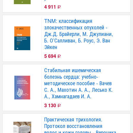
4 911
Р
TNM: классификация
злокачественных опухолей -
Дж.Д. Брайерли, М. Джулиани,
Б. О’Салливан, Б. Роус, Э. Ван
Эйкен
5 694
Р
Стабильная ишемическая
болезнь сердца: учебно-
методическое пособие - Вачев
С. А., Махотин А. А., Лесько К.
А., Хамнагадаев И. А.
3 130
Р
Практическая трихология.
Протокол восстановления
волос и кожи головы - Вероника