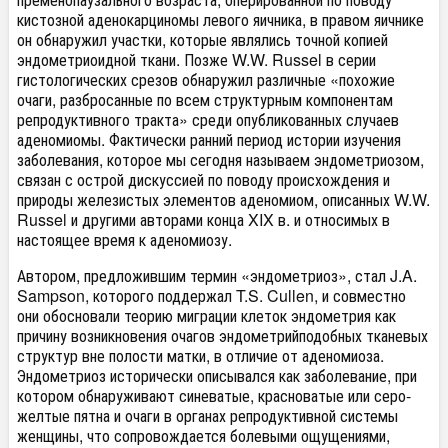
кистозной аденокарциномы левого яичника, в правом яичнике
он обнаружил участки, которые являлись точной копией
эндометриоидной ткани. Позже W.W. Russel в серии
гистологических срезов обнаружил различные «похожие
очаги, разбросанные по всем структурным компонентам
репродуктивного тракта» среди опубликованных случаев
аденомиомы. Фактически ранний период истории изучения
заболевания, которое мы сегодня называем эндометриозом,
связан с острой дискуссией по поводу происхождения и
природы железистых элементов аденомиом, описанных W.W.
Russel и другими авторами конца XIX в. и относимых в
настоящее время к аденомиозу.
Автором, предложившим термин «эндометриоз», стал J.A.
Sampson, которого поддержал T.S. Cullen, и совместно
они обосновали теорию миграции клеток эндометрия как
причину возникновения очагов эндометрийподобных тканевых
структур вне полости матки, в отличие от аденомиоза.
Эндометриоз исторически описывался как заболевание, при
котором обнаруживают синеватые, красноватые или серо-
желтые пятна и очаги в органах репродуктивной системы
женщины, что сопровождается болевыми ощущениями,