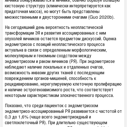
кистозную структуру (клинически интерпретируется как
придаточная масса), но могут быть представлены
множественными и двусторонними очагами (Guo 2020b).
На сегодняшний день вероятность неопластической
трансформации ЭЯ и развития ассоциированных с ним
опухолей яичников остается предметом дискуссий. Оценка
эндометриоза с позиций неопластического процесса
актуальна в связи с определенным морфологическим,
молекулярным и геномным сходством между
эндометриозом и раком яичников (РЯ). При эндометриозе
наблюдают наличие локальных и отдаленных очагов,
возможность инвазии других тканей с последующим
повреждением органов-мишеней, способность к
рецидивированию, нерегулируемую клеточную пролиферацию
и наличие эстрогензависимого роста, что соответствует
некоторым характеристикам злокачественного процесса.
Показано, что среди пациенток с эндометриозом
эндометриоз-ассоциированный РЯ развивается с частотой от
0,3 до 1,6% (чаще всего эндометриоидный и
светлоклеточный РЯ). При длительно существующем