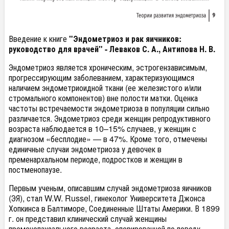
Введение к книге
"Эндометриоз и рак яичников:
руководство для врачей" - Леваков С. А., Антипова Н. В.
Эндометриоз является хроническим, эстрогензависимым,
прогрессирующим заболеванием, характеризующимся
наличием эндометриоидной ткани (ее железистого и/или
стромального компонентов) вне полости матки. Оценка
частоты встречаемости эндометриоза в популяции сильно
различается. Эндометриоз среди женщин репродуктивного
возраста наблюдается в 10–15% случаев, у женщин с
диагнозом «бесплодие» — в 47%. Кроме того, отмечены
единичные случаи эндометриоза у девочек в
пременархальном периоде, подростков и женщин в
постменопаузе.
Первым ученым, описавшим случай эндометриоза яичников
(ЭЯ), стал W.W. Russel, гинеколог Университета Джонса
Хопкинса в Балтиморе, Соединенные Штаты Америки. В 1899
г. он представил клинический случай женщины
пременопаузального возраста, оперированной по поводу