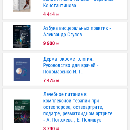
Константинова
4 414
Р
Азбука висцеральных практик -
Александр Огулов
9 900
Р
Дерматокосметология.
Руководство для врачей -
Пономаренко И. Г.
7 475
Р
Лечебное питание в
комплексной терапии при
остеопорозе, остеоартрите,
подагре, ревматоидном артрите
- А. Погожева , Е. Полищук
3 740
Р