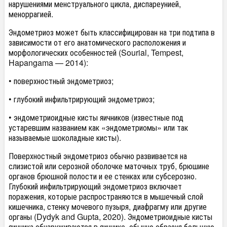
нарушениями менструального цикла, диспареунией,
меноррагией.
Эндометриоз может быть классифицирован на три подтипа в
зависимости от его анатомического расположения и
морфологических особенностей (Sourial, Tempest,
Hapangama — 2014):
• поверхностный эндометриоз;
• глубокий инфильтрирующий эндометриоз;
• эндометриоидные кисты яичников (известные под
устаревшим названием как «эндометриомы» или так
называемые шоколадные кисты).
Поверхностный эндометриоз обычно развивается на
слизистой или серозной оболочке маточных труб, брюшине
органов брюшной полости и ее стенках или субсерозно.
Глубокий инфильтрирующий эндометриоз включает
поражения, которые распространяются в мышечный слой
кишечника, стенку мочевого пузыря, диафрагму или другие
органы (Dydyk and Gupta, 2020). Эндометриоидные кисты
яичника обнаруживаются в яичнике, обычно образуя большую