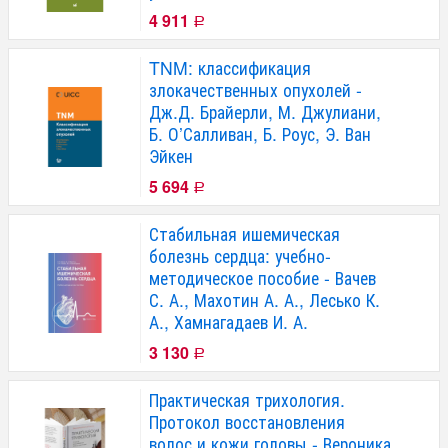
4 911
Р
TNM: классификация
злокачественных опухолей -
Дж.Д. Брайерли, М. Джулиани,
Б. О’Салливан, Б. Роус, Э. Ван
Эйкен
5 694
Р
Стабильная ишемическая
болезнь сердца: учебно-
методическое пособие - Вачев
С. А., Махотин А. А., Лесько К.
А., Хамнагадаев И. А.
3 130
Р
Практическая трихология.
Протокол восстановления
волос и кожи головы - Вероника