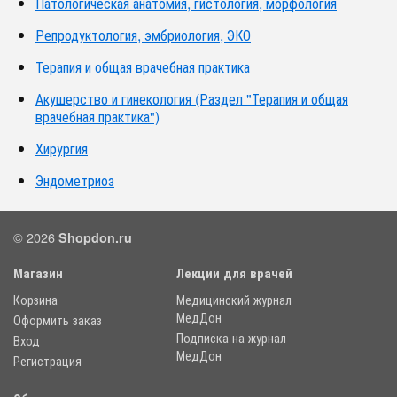
Патологическая анатомия, гистология, морфология
Репродуктология, эмбриология, ЭКО
Терапия и общая врачебная практика
Акушерство и гинекология (Раздел "Терапия и общая
врачебная практика")
Хирургия
Эндометриоз
© 2026
Shopdon.ru
Магазин
Лекции для врачей
Корзина
Медицинский журнал
МедДон
Оформить заказ
Подписка на журнал
Вход
МедДон
Регистрация