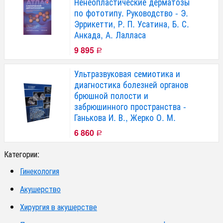
Ненеопластические дерматозы
по фототипу. Руководство - Э.
Эррикетти, Р. П. Усатина, Б. С.
Анкада, А. Лалласа
9 895
Р
Ультразвуковая семиотика и
диагностика болезней органов
брюшной полости и
забрюшинного пространства -
Ганькова И. В., Жерко О. М.
6 860
Р
Категории:
Гинекология
Акушерство
Хирургия в акушерстве