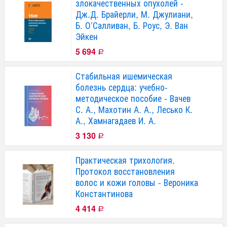
злокачественных опухолей -
Дж.Д. Брайерли, М. Джулиани,
Б. О’Салливан, Б. Роус, Э. Ван
Эйкен
5 694
Р
Стабильная ишемическая
болезнь сердца: учебно-
методическое пособие - Вачев
С. А., Махотин А. А., Лесько К.
А., Хамнагадаев И. А.
3 130
Р
Практическая трихология.
Протокол восстановления
волос и кожи головы - Вероника
Константинова
4 414
Р