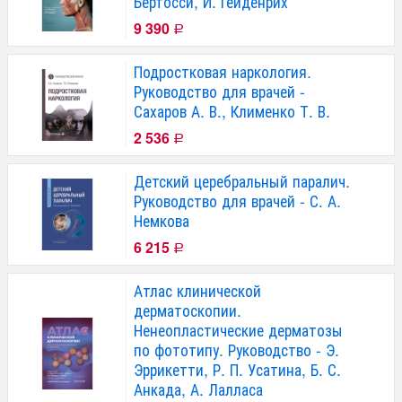
Бертосси, И. Гейденрих
9 390
Р
Подростковая наркология.
Руководство для врачей -
Сахаров А. В., Клименко Т. В.
2 536
Р
Детский церебральный паралич.
Руководство для врачей - С. А.
Немкова
6 215
Р
Атлас клинической
дерматоскопии.
Ненеопластические дерматозы
по фототипу. Руководство - Э.
Эррикетти, Р. П. Усатина, Б. С.
Анкада, А. Лалласа