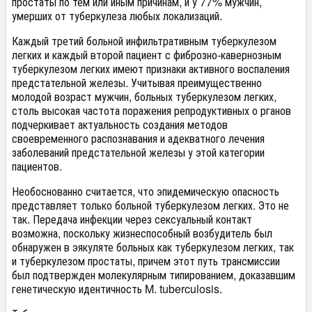
простаты по тем или иным причинам, и у 77% мужчин,
умерших от туберкулеза любых локализаций.
Каждый третий больной инфильтративным туберкулезом
легких и каждый второй пациент с фиброзно-кавернозным
туберкулезом легких имеют признаки активного воспаления
предстательной железы. Учитывая преимущественно
молодой возраст мужчин, больных туберкулезом легких,
столь высокая частота поражения репродуктивных о рганов
подчеркивает актуальность создания методов
своевременного распознавания и адекватного лечения
заболеваний предстательной железы у этой категории
пациентов.
Необоснованно считается, что эпидемическую опасность
представляет только больной туберкулезом легких. Это не
так. Передача инфекции через сексуальный контакт
возможна, поскольку жизнеспособный возбудитель был
обнаружен в эякуляте больных как туберкулезом легких, так
и туберкулезом простаты, причем этот путь трансмиссии
был подтвержден молекулярным типированием, доказавшим
генетическую идентичность M. tuberculosis.