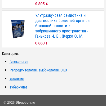
9 895
Р
Ультразвуковая семиотика и
диагностика болезней органов
брюшной полости и
забрюшинного пространства -
Ганькова И. В., Жерко О. М.
6 860
Р
Категории:
Гинекология
Репродуктология, эмбриология, ЭКО
Урология
Туберкулез
© 2026
Shopdon.ru