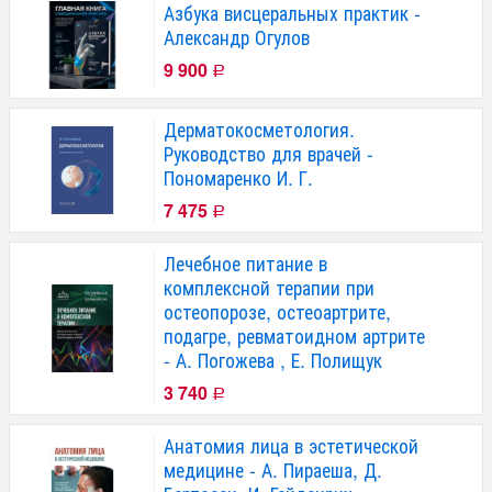
Азбука висцеральных практик -
Александр Огулов
9 900
Р
Дерматокосметология.
Руководство для врачей -
Пономаренко И. Г.
7 475
Р
Лечебное питание в
комплексной терапии при
остеопорозе, остеоартрите,
подагре, ревматоидном артрите
- А. Погожева , Е. Полищук
3 740
Р
Анатомия лица в эстетической
медицине - А. Пираеша, Д.