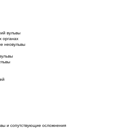
ний вульвы
х органах
ие неовульвы
вульвы
ульвы
ей
львы и сопутствующие осложнения