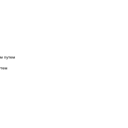
ым путем
утем