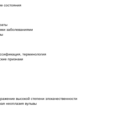
ие состояния
раты
ными заболеваниями
вы
ассификация, терминология
ские признаки
оражение высокой степени злокачественности
ая неоплазия вульвы