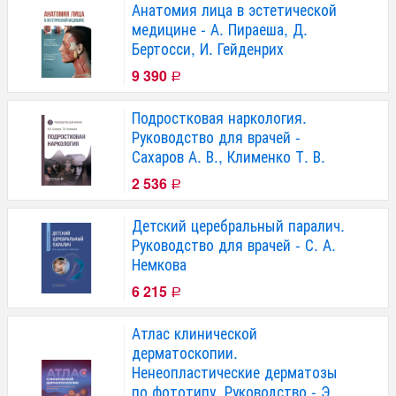
Анатомия лица в эстетической
медицине - А. Пираеша, Д.
Бертосси, И. Гейденрих
9 390
Р
Подростковая наркология.
Руководство для врачей -
Сахаров А. В., Клименко Т. В.
2 536
Р
Детский церебральный паралич.
Руководство для врачей - С. А.
Немкова
6 215
Р
Атлас клинической
дерматоскопии.
Ненеопластические дерматозы
по фототипу. Руководство - Э.