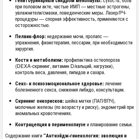
Генитоуринарный синдром менопаузы:
сухость, боль
при половом акте, частые ИМП — местные эстрогены,
увлажнители/смазки, поведенческие меры. Лазер/РЧ-
процедуры — спорная эффективность, применяются с
осторожностью.
Пелвик-флор:
недержание мочи, пролапс —
упражнения, физиотерапия, пессарии, при необходимости
хирургия.
Кости и метаболизм:
профилактика остеопороза
(DEXA-скрининг, витамин D/кальций, нагрузки),
контроль веса, давления, липидов и сахара.
Секс- и психоэмоциональное здоровье:
лечение
болезненного секса, снижения либидо, консультации.
Скрининг онкорисков:
шейка матки (ПАП/ВПЧ),
молочные железы (по возрасту и риску), эндометрий при
аномальных кровотечениях.
Контрацепция в перименопаузе
и планирование семьи.
Содержание книги
"Антиэйдж-гинекология: эволюция и