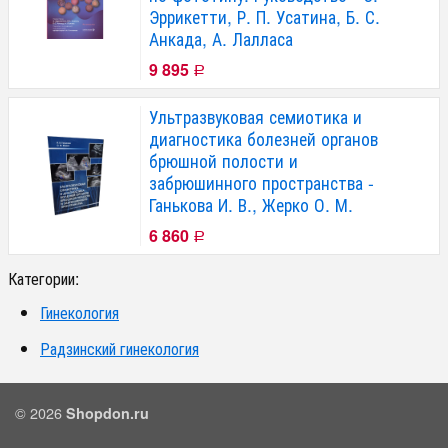
Эррикетти, Р. П. Усатина, Б. С.
Анкада, А. Лалласа
9 895
Р
Ультразвуковая семиотика и
диагностика болезней органов
брюшной полости и
забрюшинного пространства -
Ганькова И. В., Жерко О. М.
6 860
Р
Категории:
Гинекология
Радзинский гинекология
© 2026
Shopdon.ru