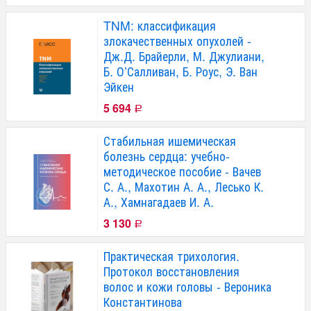
TNM: классификация
злокачественных опухолей -
Дж.Д. Брайерли, М. Джулиани,
Б. О’Салливан, Б. Роус, Э. Ван
Эйкен
5 694
Р
Стабильная ишемическая
болезнь сердца: учебно-
методическое пособие - Вачев
С. А., Махотин А. А., Лесько К.
А., Хамнагадаев И. А.
3 130
Р
Практическая трихология.
Протокол восстановления
волос и кожи головы - Вероника
Константинова