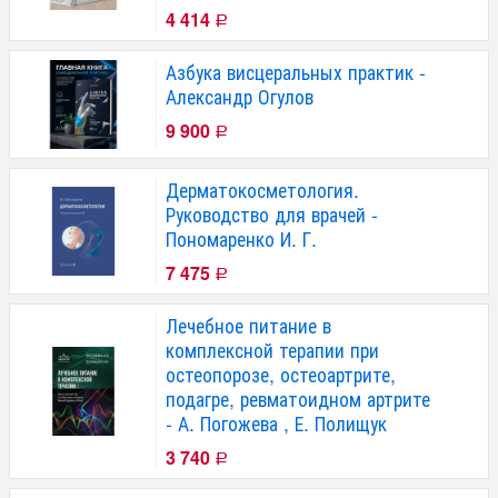
4 414
Р
Азбука висцеральных практик -
Александр Огулов
9 900
Р
Дерматокосметология.
Руководство для врачей -
Пономаренко И. Г.
7 475
Р
Лечебное питание в
комплексной терапии при
остеопорозе, остеоартрите,
подагре, ревматоидном артрите
- А. Погожева , Е. Полищук
3 740
Р