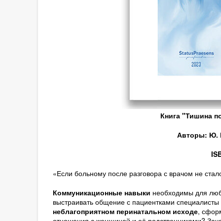
Книга "Тишина п
Авторы: Ю. 
IS
«Если больному после разговора с врачом не стало 
Коммуникационные навыки
необходимы для любо
выстраивать общение с пациентками специалисты ч
неблагоприятном перинатальном исходе
, сфор
отношения с женщиной и её родственниками? Зача