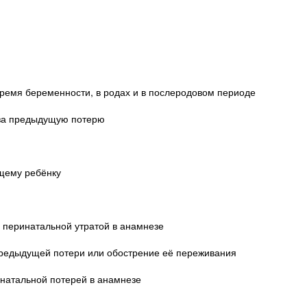
ремя беременности, в родах и в послеродовом периоде
 за предыдущую потерю
ущему ребёнку
 перинатальной утратой в анамнезе
предыдущей потери или обострение её переживания
енатальной потерей в анамнезе