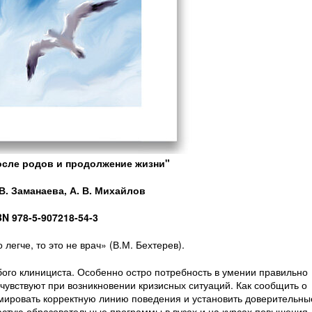
осле родов и продолжение жизни"
В. Заманаева, А. В. Михайлов
BN 978-5-907218-54-3
легче, то это не врач» (В.М. Бехтерев).
го клинициста. Особенно остро потребность в умении правильно
увствуют при возникновении кризисных ситуаций. Как сообщить о
мировать корректную линию поведения и установить доверительны
стую образовательные программы в вузах и на курсах повышения