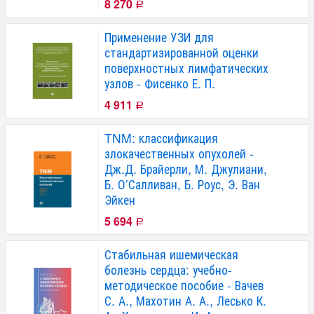
8 270
Р
Применение УЗИ для
стандартизированной оценки
поверхностных лимфатических
узлов - Фисенко Е. П.
4 911
Р
TNM: классификация
злокачественных опухолей -
Дж.Д. Брайерли, М. Джулиани,
Б. О’Салливан, Б. Роус, Э. Ван
Эйкен
5 694
Р
Стабильная ишемическая
болезнь сердца: учебно-
методическое пособие - Вачев
С. А., Махотин А. А., Лесько К.