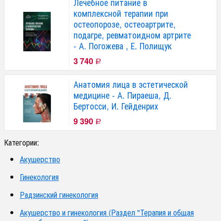
Лечебное питание в
комплексной терапии при
остеопорозе, остеоартрите,
подагре, ревматоидном артрите
- А. Погожева , Е. Полищук
3 740
Р
Анатомия лица в эстетической
медицине - А. Пираеша, Д.
Бертосси, И. Гейденрих
9 390
Р
Категории:
Акушерство
Гинекология
Радзинский гинекология
Акушерство и гинекология (Раздел "Терапия и общая