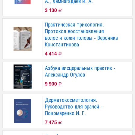
А., Хамнагадаев И. А.
3 130
Р
Практическая трихология.
Протокол восстановления
волос и кожи головы - Вероника
Константинова
4 414
Р
Азбука висцеральных практик -
Александр Огулов
9 900
Р
Дерматокосметология.
Руководство для врачей -
Пономаренко И. Г.
7 475
Р