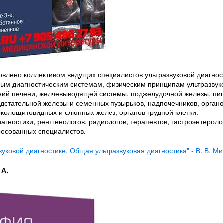
влено коллективом ведущих специалистов ультразвуковой диагност
ым диагностическим системам, физическим принципам ультразвук
ваний печени, желчевыводящей системы, поджелудочной железы, пи
редстательной железы и семенных пузырьков, надпочечников, орган
колощитовидных и слюнных желез, органов грудной клетки.
агностики, рентгенологов, радиологов, терапевтов, гастроэнтероло
ересованных специалистов.
вуковой диагностике. Общая ультразвуковая диагностика" - В. В. Ми
 А.