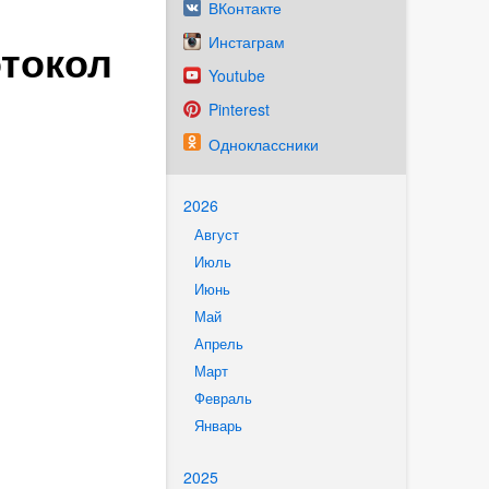
ВКонтакте
Инстаграм
отокол
Youtube
Pinterest
Одноклассники
2026
Август
Июль
Июнь
Май
Апрель
Март
Февраль
Январь
2025