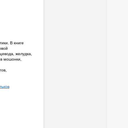
ики. В книге
овой
щевода, желудка,
ов мошонки,
гов,
тьков