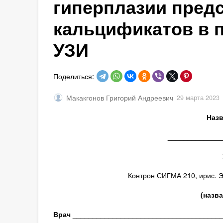
гиперплазии пред
кальцификатов в 
УЗИ
Поделиться:
Макакгонов Григорий Андреевич
29 марта 2023
Назв
_____________
Контрон СИГМА 210, ирис. Э
(назв
Врач
_____________________________________