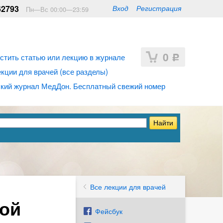
62793
Вход
Регистрация
Пн—Вс 00:00—23:59
0
стить статью или лекцию в журнале
Р
ции для врачей (все разделы)
кий журнал МедДон. Бесплатный свежий номер
Все лекции для врачей
ой
Фейсбук