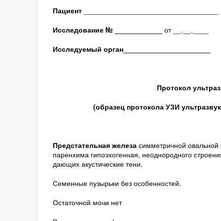
Пациент
__________________________________
Исследование № ____________
от __.__.____
Исследуемый орган
______________________
Протокол ультраз
(образец протокола УЗИ ультразву
Предстательная железа
симметричной овальной ф
паренхима гипоэхогенная, неоднородного строения 
дающих акустические тени.
Семенные пузырьки без особенностей.
Остаточной мочи нет