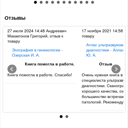
Отзывы
к
27 июля 2024 14:48
Андреевич
17 ноября 2021 14:58
Ди
Макакгонов Григорий, отзыв к
товару
товару
Атлас ультразвуковой
Эхография в гинекологии -
диагностики - Аллахв
Озерская И. А.
Ю. А.
Книга помогла в работе.
Отзыв
Книга помогла в работе. Спасибо!
Очень нужная книга в б
специалиста ультразвук
диагностики. Сканогра
хорошего качества, охв
большинство встречаю
патологий. Рекомендую