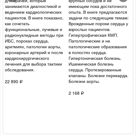
для врачей, которые
крупных сосудов и не
ф
занимаются диагностикой и
имеющим пока достаточного
р
ведением кардиологических
опыта. В книге предлагаются
т
пациентов. В книге показано,
задачи по следующим темам:
о
как сочетать
Врожденные пороки сердца у
ж
функциональные, лучевые и
взрослых пациентов.
п
радионуклидные методы при
Гипертрофическая КМП.
ц
ИБС, пороках сердца,
Патологические и не
и
аритмиях, патологии аорты,
патологические образования
п
коронарных артерий и после
в полостях сердца.
в
кардиохирургического
Гипертоническая болезнь.
п
лечения для выбора тактики
Ишемическая болезнь
ж
обследования.
сердца. Протезированные
у
клапаны. Болезни перикарда.
р
Болезни аорты.
в
22 890
Р
б
о
2 168
Р
ж
м
к
т
с
3