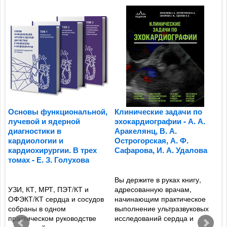
Основы функциональной,
Клинические задачи по
П
лучевой и ядерной
эхокардиографии - А. А.
к
диагностики в
Аракелянц, В. А.
п
кардиологии и
Острогорская, А. Ф.
м
кардиохирургии. В трех
Сафарова, И. А. Удалова
о
томах - Е. З. Голухова
ж
Ф
Вы держите в руках книгу,
УЗИ, КТ, МРТ, ПЭТ/КТ и
адресованную врачам,
и
ОФЭКТ/КТ сердца и сосудов
начинающим практическое
Р
собраны в одном
выполнение ультразвуковых
а
практическом руководстве
исследований сердца и
а