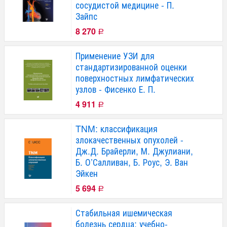
сосудистой медицине - П.
Зайпс
8 270
Р
Применение УЗИ для
стандартизированной оценки
поверхностных лимфатических
узлов - Фисенко Е. П.
4 911
Р
TNM: классификация
злокачественных опухолей -
Дж.Д. Брайерли, М. Джулиани,
Б. О’Салливан, Б. Роус, Э. Ван
Эйкен
5 694
Р
Стабильная ишемическая
болезнь сердца: учебно-