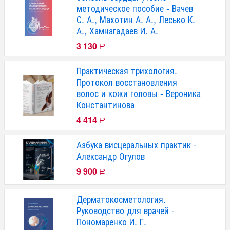
методическое пособие - Вачев
С. А., Махотин А. А., Лесько К.
А., Хамнагадаев И. А.
3 130
Р
Практическая трихология.
Протокол восстановления
волос и кожи головы - Вероника
Константинова
4 414
Р
Азбука висцеральных практик -
Александр Огулов
9 900
Р
Дерматокосметология.
Руководство для врачей -
Пономаренко И. Г.