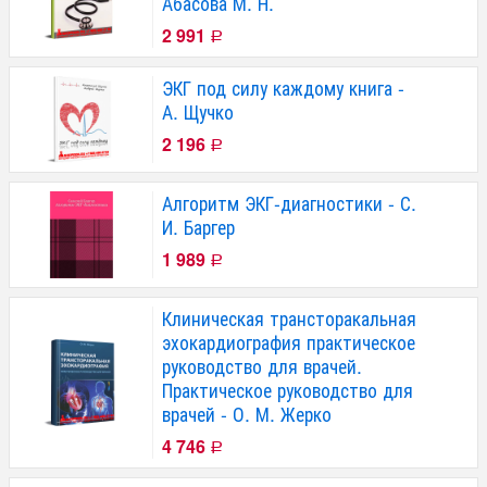
Абасова М. Н.
2 991
Р
ЭКГ под силу каждому книга -
А. Щучко
2 196
Р
Алгоритм ЭКГ-диагностики - С.
И. Баргер
1 989
Р
Клиническая трансторакальная
эхокардиография практическое
руководство для врачей.
Практическое руководство для
врачей - О. М. Жерко
4 746
Р