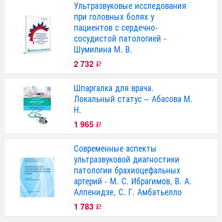
Ультразвуковые исследования
при головных болях у
пациентов с сердечно-
сосудистой патологией -
Шумилина М. В.
2 732
Р
Шпаргалка для врача.
Локальный статус – Абасова М.
Н.
1 965
Р
Современные аспекты
ультразвуковой диагностики
патологии брахиоцефальных
артерий - М. С. Ибрагимов, В. А.
Алпенидзе, С. Г. Амбатьелло
1 783
Р