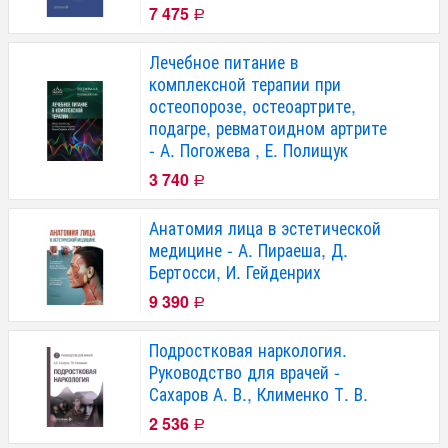
7 475
Р
Лечебное питание в
комплексной терапии при
остеопорозе, остеоартрите,
подагре, ревматоидном артрите
- А. Погожева , Е. Полищук
3 740
Р
Анатомия лица в эстетической
медицине - А. Пираеша, Д.
Бертосси, И. Гейденрих
9 390
Р
Подростковая наркология.
Руководство для врачей -
Сахаров А. В., Клименко Т. В.
2 536
Р