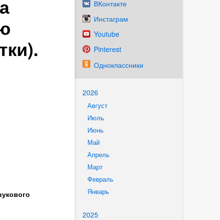
а
ВКонтакте
Инстаграм
ую
Youtube
ки).
Pinterest
Одноклассники
2026
Август
Июль
Июнь
Май
Апрель
Март
Февраль
Январь
вукового
2025