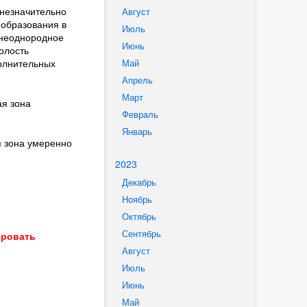
 незначительно
Август
 образования в
Июль
 неоднородное
Июнь
олость
олнительных
Май
Апрель
Март
ая зона
Февраль
Январь
я зона умеренно
2023
Декабрь
Ноябрь
Октябрь
Сентябрь
ировать
Август
Июль
Июнь
Май