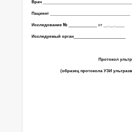
Врач
_____________________________________
Пациент
__________________________________
Исследование № ____________
от __.__.____
Исследуемый орган
______________________
Протокол ультр
(образец протокола УЗИ ультраз