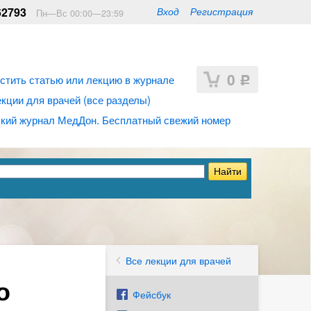
62793
Вход
Регистрация
Пн—Вс 00:00—23:59
0
стить статью или лекцию в журнале
Р
ции для врачей (все разделы)
кий журнал МедДон. Бесплатный свежий номер
Все лекции для врачей
о
Фейсбук