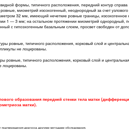
ушевидной формы, типичного расположения, передний контур справа
ровные, миометрий изоэхогенный, неоднородный за счет узлового
аметром 32 мм, имеющий нечеткие ровные границы, изоэхогенное
ами 1 — 3 мм; на остальном протяжении миометрий однородный, п
нный с гипоэхогенным базальным слоем, просвет свободен от доп
туры ровные, типичного расположения, корковый слой и центральн
лликулы не лоцированы.
уры ровные, типичного расположения, корковый слой и центральна
е лоцированы.
лового образования передней стенки тела матки (дифференц
метриоза матки).
ет подтверждения диагноза другими методами обследования.