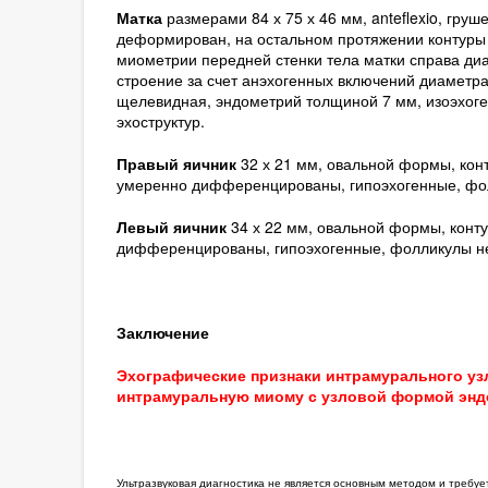
Матка
размерами 84 х 75 х 46 мм, anteflexio, гр
деформирован, на остальном протяжении контуры 
миометрии передней стенки тела матки справа ди
строение за счет анэхогенных включений диаметр
щелевидная, эндометрий толщиной 7 мм, изоэхоге
эхоструктур.
Правый яичник
32 х 21 мм, овальной формы, кон
умеренно дифференцированы, гипоэхогенные, фо
Левый яичник
34 х 22 мм, овальной формы, конт
дифференцированы, гипоэхогенные, фолликулы н
Заключение
Эхографические признаки интрамурального уз
интрамуральную миому с узловой формой эндо
Ультразвуковая диагностика не является основным методом и требу