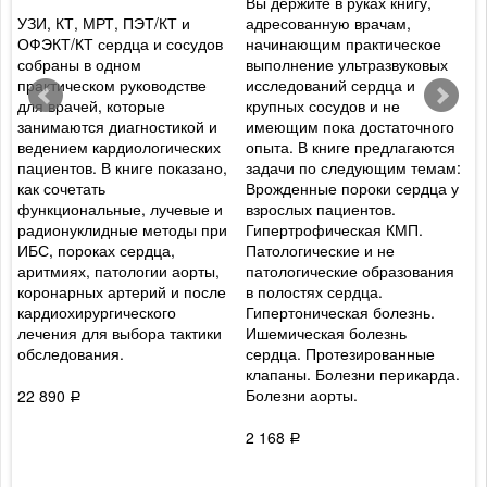
Вы держите в руках книгу,
УЗИ, КТ, МРТ, ПЭТ/КТ и
адресованную врачам,
и
ОФЭКТ/КТ сердца и сосудов
начинающим практическое
Р
собраны в одном
выполнение ультразвуковых
а
практическом руководстве
исследований сердца и
а
для врачей, которые
крупных сосудов и не
ф
занимаются диагностикой и
имеющим пока достаточного
р
ведением кардиологических
опыта. В книге предлагаются
т
пациентов. В книге показано,
задачи по следующим темам:
о
как сочетать
Врожденные пороки сердца у
ж
функциональные, лучевые и
взрослых пациентов.
п
радионуклидные методы при
Гипертрофическая КМП.
ц
ИБС, пороках сердца,
Патологические и не
и
аритмиях, патологии аорты,
патологические образования
п
коронарных артерий и после
в полостях сердца.
в
кардиохирургического
Гипертоническая болезнь.
п
лечения для выбора тактики
Ишемическая болезнь
ж
обследования.
сердца. Протезированные
у
клапаны. Болезни перикарда.
р
Болезни аорты.
в
22 890
Р
б
о
2 168
Р
ж
м