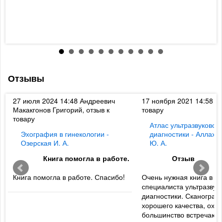
к
т
с
3
Отзывы
к
27 июля 2024 14:48
Андреевич
17 ноября 2021 14:58
Ди
Макакгонов Григорий, отзыв к
товару
товару
Атлас ультразвуковой
Эхография в гинекологии -
диагностики - Аллахв
Озерская И. А.
Ю. А.
Книга помогла в работе.
Отзыв
Книга помогла в работе. Спасибо!
Очень нужная книга в б
специалиста ультразвук
диагностики. Сканогра
хорошего качества, охв
большинство встречаю