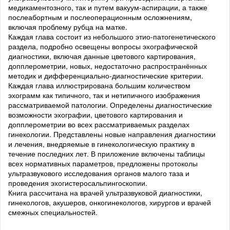
медикаментозного, так и путем вакуум-аспирации, а также
послеабортным и послеоперационным осложнениям,
включая проблему рубца на матке.
Каждая глава состоит из небольшого этио-патогенетического
раздела, подробно освещены вопросы эхографической
диагностики, включая данные цветового картирования,
допплерометрии, новых, недостаточно распространённых
методик и дифференциально-диагностические критерии.
Каждая глава иллюстрирована большим количеством
эхограмм как типичного, так и нетипичного изображения
рассматриваемой патологии. Определены диагностические
возможности эхографии, цветового картирования и
допплерометрии во всех рассматриваемых разделах
гинекологии. Представлены новые направления диагностики
и лечения, внедряемые в гинекологическую практику в
течение последних лет. В приложение включены таблицы
всех нормативных параметров, предложены протоколы
ультразвукового исследования органов малого таза и
проведения эхогистеросальпингоскопии.
Книга рассчитана на врачей ультразвуковой диагностики,
гинекологов, акушеров, онкогинекологов, хирургов и врачей
смежных специальностей.