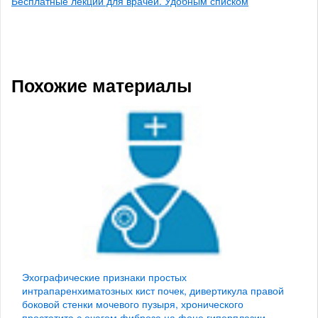
Бесплатные лекции для врачей. Удобным списком
Похожие материалы
Эхографические признаки простых
интрапаренхиматозных кист почек, дивертикула правой
боковой стенки мочевого пузыря, хронического
простатита с очагом фиброза на фоне гиперплазии