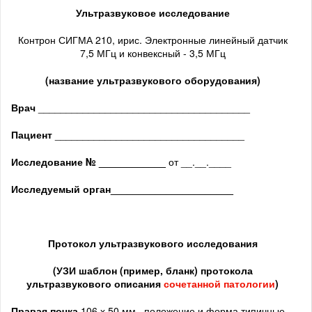
Ультразвуковое исследование
Контрон СИГМА 210, ирис. Электронные линейный датчик
7,5 МГц и конвексный - 3,5 МГц
(название ультразвукового оборудования)
Врач
______________________________________
Пациент
__________________________________
Исследование № ____________
от __.__.____
Исследуемый орган
______________________
Протокол ультразвукового исследования
(
УЗИ шаблон (пример, бланк) протокола
ультразвукового описания
сочетанной патологии
)
Правая почка
106 х 50 мм., положение и форма типичные,