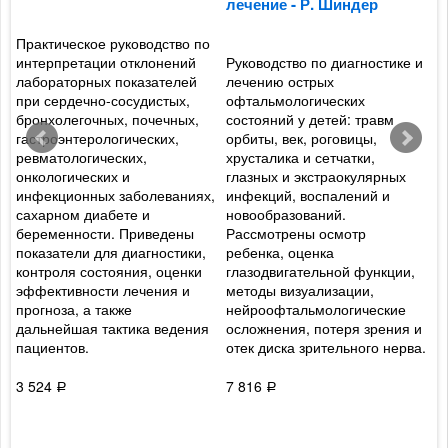
лечение - Р. Шиндер
Л
Практическое руководство по
интерпретации отклонений
Руководство по диагностике и
П
лабораторных показателей
лечению острых
э
при сердечно-сосудистых,
офтальмологических
т
бронхолегочных, почечных,
состояний у детей: травм
р
гастроэнтерологических,
орбиты, век, роговицы,
Р
ревматологических,
хрусталика и сетчатки,
н
онкологических и
глазных и экстраокулярных
н
инфекционных заболеваниях,
инфекций, воспалений и
д
сахарном диабете и
новообразований.
г
беременности. Приведены
Рассмотрены осмотр
т
показатели для диагностики,
ребенка, оценка
м
контроля состояния, оценки
глазодвигательной функции,
н
эффективности лечения и
методы визуализации,
а
прогноза, а также
нейроофтальмологические
к
дальнейшая тактика ведения
осложнения, потеря зрения и
О
пациентов.
отек диска зрительного нерва.
т
о
д
3 524
7 816
Р
Р
4