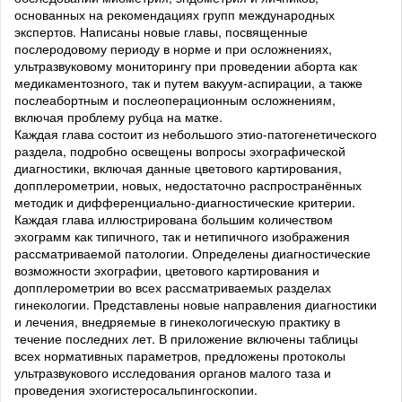
основанных на рекомендациях групп международных
экспертов. Написаны новые главы, посвященные
послеродовому периоду в норме и при осложнениях,
ультразвуковому мониторингу при проведении аборта как
медикаментозного, так и путем вакуум-аспирации, а также
послеабортным и послеоперационным осложнениям,
включая проблему рубца на матке.
Каждая глава состоит из небольшого этио-патогенетического
раздела, подробно освещены вопросы эхографической
диагностики, включая данные цветового картирования,
допплерометрии, новых, недостаточно распространённых
методик и дифференциально-диагностические критерии.
Каждая глава иллюстрирована большим количеством
эхограмм как типичного, так и нетипичного изображения
рассматриваемой патологии. Определены диагностические
возможности эхографии, цветового картирования и
допплерометрии во всех рассматриваемых разделах
гинекологии. Представлены новые направления диагностики
и лечения, внедряемые в гинекологическую практику в
течение последних лет. В приложение включены таблицы
всех нормативных параметров, предложены протоколы
ультразвукового исследования органов малого таза и
проведения эхогистеросальпингоскопии.