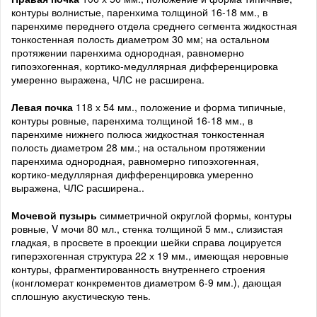
контуры волнистые, паренхима толщиной 16-18 мм., в
паренхиме переднего отдела среднего сегмента жидкостная
тонкостенная полость диаметром 30 мм; на остальном
протяжении паренхима однородная, равномерно
гипоэхогенная, кортико-медуллярная дифференцировка
умеренно выражена, ЧЛС не расширена.
Левая почка
118 х 54 мм., положение и форма типичные,
контуры ровные, паренхима толщиной 16-18 мм., в
паренхиме нижнего полюса жидкостная тонкостенная
полость диаметром 28 мм.; на остальном протяжении
паренхима однородная, равномерно гипоэхогенная,
кортико-медуллярная дифференцировка умеренно
выражена, ЧЛС расширена..
Мочевой пузырь
симметричной округлой формы, контуры
ровные, V мочи 80 мл., стенка толщиной 5 мм., слизистая
гладкая, в просвете в проекции шейки справа лоцируется
гиперэхогенная структура 22 х 19 мм., имеющая неровные
контуры, фрагментированность внутреннего строения
(конгломерат конкрементов диаметром 6-9 мм.), дающая
сплошную акустическую тень.