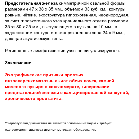
Предстательная железа
симметричной овальной формы,
размерами 47 х 38 х 35 мм., объёмом 33 куб. см., контуры
ровные, чёткие, эхоструктура гипоэхогенная, неоднородная,
за счет гипоэхогенного узла краниального отдела размером
35 хз 30 х 25 мм., выступающего в пузырь на 10 мм., в
задненижнем контуре его гиперэхогенная зона 24 х 9 мм.,
дающая акустическую тень..
Регионарные лимфатические узлы не визуализируются.
Заключение
Эхографические признаки простых
интрапаренхиматозных кист обеих почек, камней
мочевого пузыря в конгломерате, гиперплазии
предстательной железы с кальцинированной капсулой,
хронического простатита.
Ультразвуковая диагностика не является основным методом и требует
подтверждения диагноза другими методами обследования.