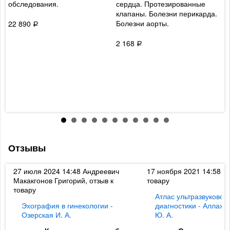
обследования.
сердца. Протезированные
у
клапаны. Болезни перикарда.
р
Болезни аорты.
в
22 890
Р
б
о
2 168
Р
ж
м
к
т
с
3
Отзывы
к
27 июля 2024 14:48
Андреевич
17 ноября 2021 14:58
Ди
Макакгонов Григорий, отзыв к
товару
товару
Атлас ультразвуковой
Эхография в гинекологии -
диагностики - Аллахв
Озерская И. А.
Ю. А.