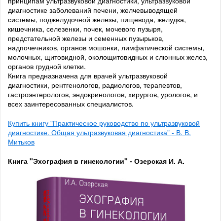
принципам ультразвуковой диагностики, ультразвуковой
диагностике заболеваний печени, желчевыводящей
системы, поджелудочной железы, пищевода, желудка,
кишечника, селезенки, почек, мочевого пузыря,
предстательной железы и семенных пузырьков,
надпочечников, органов мошонки, лимфатической системы,
молочных, щитовидной, околощитовидных и слюнных желез,
органов грудной клетки.
Книга предназначена для врачей ультразвуковой
диагностики, рентгенологов, радиологов, терапевтов,
гастроэнтерологов, эндокринологов, хирургов, урологов, и
всех заинтересованных специалистов.
Купить книгу "Практическое руководство по ультразвуковой
диагностике. Общая ультразвуковая диагностика" - В. В.
Митьков
Книга "Эхография в гинекологии" - Озерская И. А.