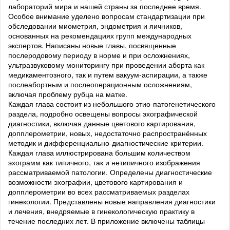
лабораторий мира и нашей страны за последнее время.
Особое внимание уделено вопросам стандартизации при
обследовании миометрия, эндометрия и яичников,
основанных на рекомендациях групп международных
экспертов. Написаны новые главы, посвященные
послеродовому периоду в норме и при осложнениях,
ультразвуковому мониторингу при проведении аборта как
медикаментозного, так и путем вакуум-аспирации, а также
послеабортным и послеоперационным осложнениям,
включая проблему рубца на матке.
Каждая глава состоит из небольшого этио-патогенетического
раздела, подробно освещены вопросы эхографической
диагностики, включая данные цветового картирования,
допплерометрии, новых, недостаточно распространённых
методик и дифференциально-диагностические критерии.
Каждая глава иллюстрирована большим количеством
эхограмм как типичного, так и нетипичного изображения
рассматриваемой патологии. Определены диагностические
возможности эхографии, цветового картирования и
допплерометрии во всех рассматриваемых разделах
гинекологии. Представлены новые направления диагностики
и лечения, внедряемые в гинекологическую практику в
течение последних лет. В приложение включены таблицы