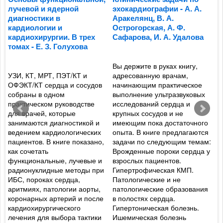
лучевой и ядерной
эхокардиографии - А. А.
к
диагностики в
Аракелянц, В. А.
п
кардиологии и
Острогорская, А. Ф.
м
кардиохирургии. В трех
Сафарова, И. А. Удалова
о
томах - Е. З. Голухова
ж
Ф
Вы держите в руках книгу,
УЗИ, КТ, МРТ, ПЭТ/КТ и
адресованную врачам,
и
ОФЭКТ/КТ сердца и сосудов
начинающим практическое
Р
собраны в одном
выполнение ультразвуковых
а
практическом руководстве
исследований сердца и
а
для врачей, которые
крупных сосудов и не
ф
занимаются диагностикой и
имеющим пока достаточного
р
ведением кардиологических
опыта. В книге предлагаются
т
пациентов. В книге показано,
задачи по следующим темам:
о
как сочетать
Врожденные пороки сердца у
ж
функциональные, лучевые и
взрослых пациентов.
п
радионуклидные методы при
Гипертрофическая КМП.
ц
ИБС, пороках сердца,
Патологические и не
и
аритмиях, патологии аорты,
патологические образования
п
коронарных артерий и после
в полостях сердца.
в
кардиохирургического
Гипертоническая болезнь.
п
лечения для выбора тактики
Ишемическая болезнь
ж