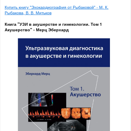
Купить книгу "Эхокардиография от Рыбаковой" - М. К.
Рыбакова, В. В. Митьков
Книга "УЗИ в акушерстве и гинекологии. Том 1
Акушерство" - Мерц Эберхард