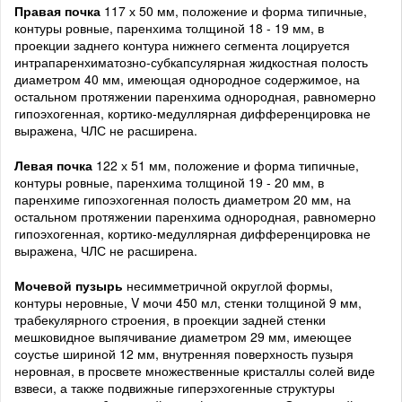
Правая почка
117 х 50 мм, положение и форма типичные,
контуры ровные, паренхима толщиной 18 - 19 мм, в
проекции заднего контура нижнего сегмента лоцируется
интрапаренхиматозно-субкапсулярная жидкостная полость
диаметром 40 мм, имеющая однородное содержимое, на
остальном протяжении паренхима однородная, равномерно
гипоэхогенная, кортико-медуллярная дифференцировка не
выражена, ЧЛС не расширена.
Левая почка
122 х 51 мм, положение и форма типичные,
контуры ровные, паренхима толщиной 19 - 20 мм, в
паренхиме гипоэхогенная полость диаметром 20 мм, на
остальном протяжении паренхима однородная, равномерно
гипоэхогенная, кортико-медуллярная дифференцировка не
выражена, ЧЛС не расширена.
Мочевой пузырь
несимметричной округлой формы,
контуры неровные, V мочи 450 мл, стенки толщиной 9 мм,
трабекулярного строения, в проекции задней стенки
мешковидное выпячивание диаметром 29 мм, имеющее
соустье шириной 12 мм, внутренняя поверхность пузыря
неровная, в просвете множественные кристаллы солей виде
взвеси, а также подвижные гиперэхогенные структуры