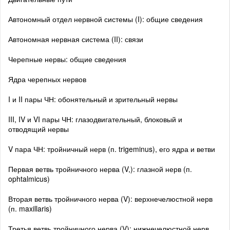
Автономный отдел нервной системы (I): общие сведения
Автономная нервная система (II): связи
Черепные нервы: общие сведения
Ядра черепных нервов
I и II пары ЧН: обонятельный и зрительный нервы
III, IV и VI пары ЧН: глазодвигательный, блоковый и
отводящий нервы
V пара ЧН: тройничный нерв (п. trigeminus), его ядра и ветви
Первая ветвь тройничного нерва (V,): глазной нерв (п.
ophtalmicus)
Вторая ветвь тройничного нерва (V): верхнечелюстной нерв
(п. maxillaris)
Третья ветвь тройничного нерва (V): нижнечелюстной нерв