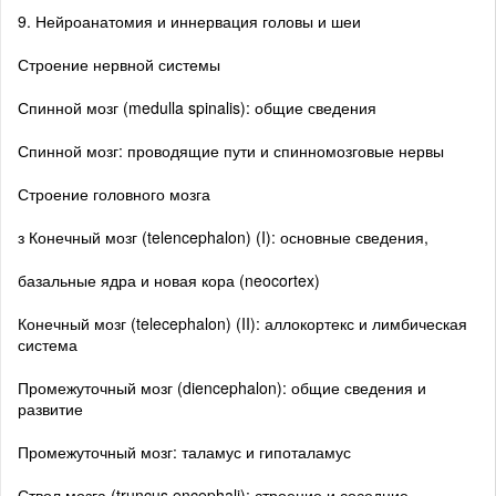
9. Нейроанатомия и иннервация головы и шеи
Строение нервной системы
Спинной мозг (medulla spinalis): общие сведения
Спинной мозг: проводящие пути и спинномозговые нервы
Строение головного мозга
з Конечный мозг (telencephalon) (I): основные сведения,
базальные ядра и новая кора (neocortex)
Конечный мозг (telecephalon) (II): аллокортекс и лимбическая
система
Промежуточный мозг (diencephalon): общие сведения и
развитие
Промежуточный мозг: таламус и гипоталамус
Ствол мозга (truncus encephali): строение и соседние