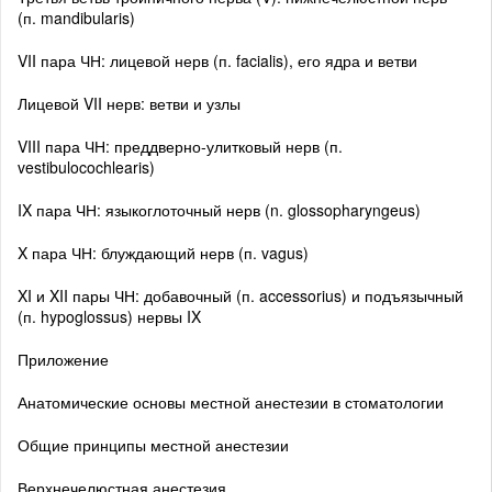
(п. mandibularis)
VII пара ЧН: лицевой нерв (п. facialis), его ядра и ветви
Лицевой VII нерв: ветви и узлы
VIII пара ЧН: преддверно-улитковый нерв (п.
vestibulocochlearis)
IX пара ЧН: языкоглоточный нерв (n. glossopharyngeus)
X пара ЧН: блуждающий нерв (п. vagus)
XI и XII пары ЧН: добавочный (п. accessorius) и подъязычный
(п. hypoglossus) нервы IX
Приложение
Анатомические основы местной анестезии в стоматологии
Общие принципы местной анестезии
Верхнечелюстная анестезия