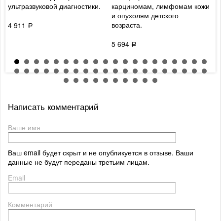
ультразвуковой диагностики.
карциномам, лимфомам кожи
л
и опухолям детского
возраста.
4 911
3
Р
5 694
Р
Написать комментарий
Ваше имя
Ваш email будет скрыт и не опубликуется в отзыве. Ваши
данные не будут переданы третьим лицам.
Email
Комментарий