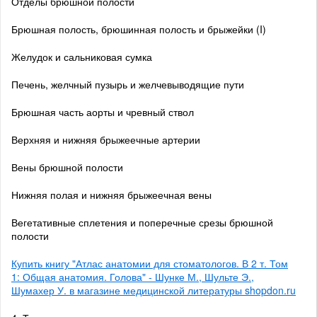
Отделы брюшной полости
Брюшная полость, брюшинная полость и брыжейки (I)
Желудок и сальниковая сумка
Печень, желчный пузырь и желчевыводящие пути
Брюшная часть аорты и чревный ствол
Верхняя и нижняя брыжеечные артерии
Вены брюшной полости
Нижняя полая и нижняя брыжеечная вены
Вегетативные сплетения и поперечные срезы брюшной
полости
Купить книгу "Атлас анатомии для стоматологов. В 2 т. Том
1: Общая анатомия. Голова" - Шунке М., Шульте Э.,
Шумахер У. в магазине медицинской литературы shopdon.ru