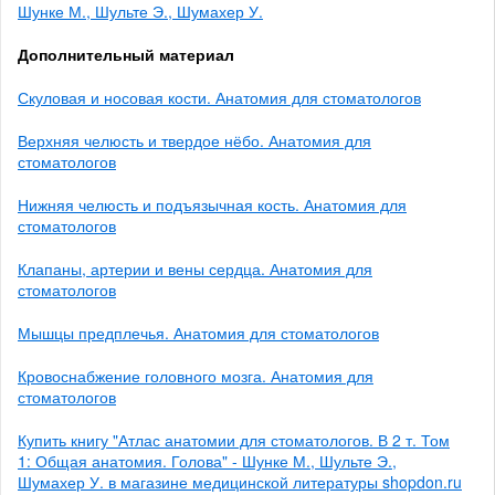
Шунке М., Шульте Э., Шумахер У.
Дополнительный материал
Скуловая и носовая кости. Анатомия для стоматологов
Верхняя челюсть и твердое нёбо. Анатомия для
стоматологов
Нижняя челюсть и подъязычная кость. Анатомия для
стоматологов
Клапаны, артерии и вены сердца. Анатомия для
стоматологов
Мышцы предплечья. Анатомия для стоматологов
Кровоснабжение головного мозга. Анатомия для
стоматологов
Купить книгу "Атлас анатомии для стоматологов. В 2 т. Том
1: Общая анатомия. Голова" - Шунке М., Шульте Э.,
Шумахер У. в магазине медицинской литературы shopdon.ru