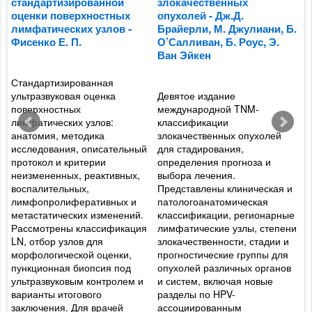
стандартизированной
злокачественных
б
оценки поверхностных
опухолей - Дж.Д.
м
лимфатических узлов -
Брайерли, М. Джулиани, Б.
В
Фисенко Е. П.
О’Салливан, Б. Роус, Э.
Л
Ван Эйкен
И
Стандартизированная
ультразвуковая оценка
Девятое издание
С
поверхностных
международной TNM-
б
лимфатических узлов:
классификации
п
анатомия, методика
злокачественных опухолей
к
исследования, описательный
для стадирования,
л
протокол и критерии
определения прогноза и
а
неизмененных, реактивных,
выбора лечения.
к
ы
воспалительных,
Представлены клиническая и
п
лимфопролиферативных и
патологоанатомическая
а
метастатических изменений.
классификации, регионарные
а
Рассмотрены классификация
лимфатические узлы, степени
и
LN, отбор узлов для
злокачественности, стадии и
м
морфологической оценки,
прогностические группы для
м
пункционная биопсия под
опухолей различных органов
к
ультразвуковым контролем и
и систем, включая новые
х
варианты итогового
разделы по HPV-
н
заключения. Для врачей
ассоциированным
и