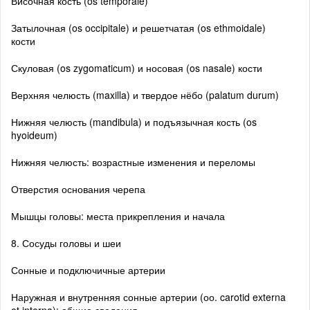
Височная кость (os temporale)
Затылочная (os occipitale) и решетчатая (os ethmoidale)
кости
Скуловая (os zygomaticum) и носовая (os nasale) кости
Верхняя челюсть (maxilla) и твердое нёбо (palatum durum)
Нижняя челюсть (mandibula) и подъязычная кость (os
hyoideum)
Нижняя челюсть: возрастные изменения и переломы
Отверстия основания черепа
Мышцы головы: места прикрепления и начала
8. Сосуды головы и шеи
Сонные и подключичные артерии
Наружная и внутренняя сонные артерии (оо. carotid externa