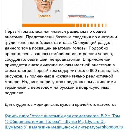
Первый том атласа начинается разделом по общей
анатомии. Представлены базовые сведения по анатомии
груди, конечностей, живота и таза. Следующий раздел
данного тома посвящен анатомии головы. Подробно
представлены вопросы эмбриологии, строения черепа,
сосудов головы и шеи, нейроанатомия. В приложении
приводятся анатомические основы местной анестезии в
стоматологии. Первый том содержит около 600 наглядных
рисунков, выполненных в исключительно реалистичной
манере. Надписи на рисунках представлены латинскими
терминами с переводом на русский в подрисуночных
подписях.
Для студентов медицинских вузов и врачей-стоматологов.
Купить книгу "Атлас анатомии для стоматологов. В 2 т. Том
1: Общая анатомия. Голова" - Шунке М., Шульте Э.,
Шумахер У. в магазине медицинской литературы shopdon.ru