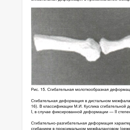
Рис. 15. Сгибательная молоткообразная деформация
Сгибательная деформация в дистальном межфалангов
16). В классификации М.И. Куслика сгибательной 
I, в случае фиксированной деформации — II степен
Сгибательно-разгибательная деформация характер
сгибанием в проксимальном межфаланговом (реже 