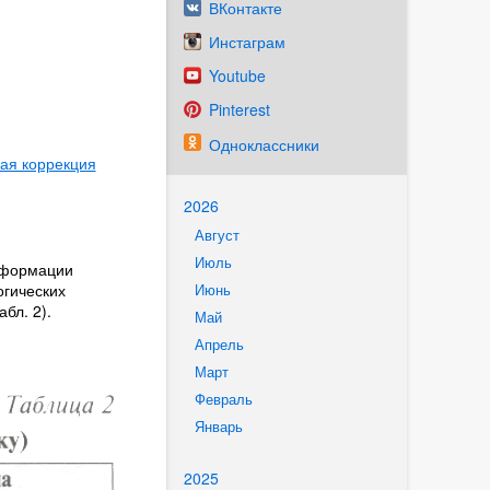
ВКонтакте
Инстаграм
Youtube
Pinterest
Одноклассники
кая коррекция
2026
Август
Июль
еформации
огических
Июнь
бл. 2).
Май
Апрель
Март
Февраль
Январь
2025