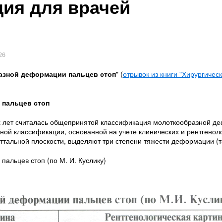
ция для врачей
26
азной деформации пальцев стоп
" (
отрывок из книги "Хирургичес
пальцев стоп
их лет считалась общепринятой классификация молоткообразной д
нной классификации, основанной на учете клинических и рентгенол
иттальной плоскости, выделяют три степени тяжести деформации (та
альцев стоп (по М. И. Куслику)