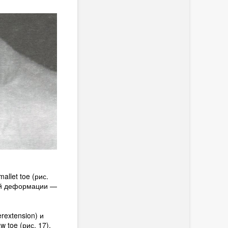
llet toe (рис.
ной деформации —
extension) и
toe (рис. 17).