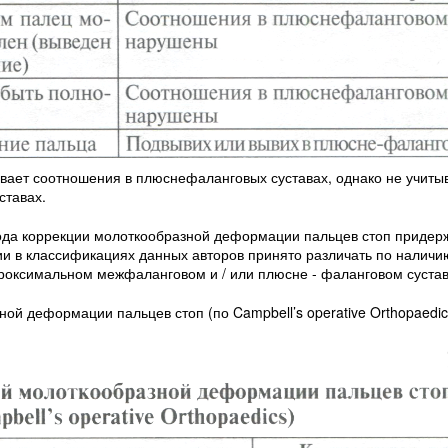
ывает соотношения в плюснефаланговых суставах, однако не учиты
ставах.
ода коррекции молоткообразной деформации пальцев стоп придер
и в классификациях данных авторов принято различать по наличи
роксимальном межфаланговом и / или плюсне - фаланговом суставе 
ой деформации пальцев стоп (по Campbell’s operative Orthopaedic