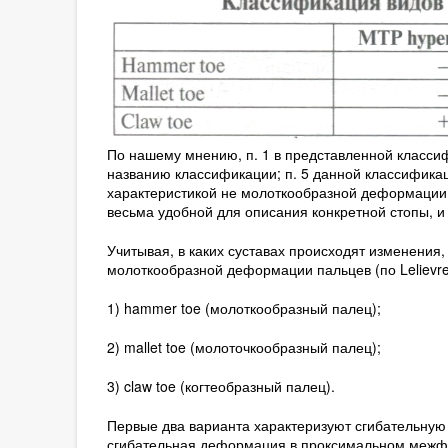
По нашему мнению, п. 1 в представленной класси
названию классификации; п. 5 данной классификац
характеристикой не молоткообразной деформации 
весьма удобной для описания конкретной стопы, и
Учитывая, в каких суставах происходят изменения
молоткообразной деформации пальцев (по Lelievre)
1) hammer toe (молоткообразный палец);
2) mallet toe (молоточкообразный палец);
3) claw toe (когтеобразный палец).
Первые два варианта характеризуют сгибательную
сгибательная деформация в проксимальном межфала