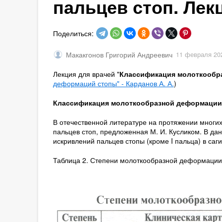
пальцев стоп. Лек
Поделиться:
Макакгонов Григорий Андреевич
11 февраля 20
Лекция для врачей "
Классификация молоткообр
деформаций стопы" - Карданов А. А.
)
Классификация молоткообразной деформации 
В отечественной литературе на протяжении мног
пальцев стоп, предложенная М. И. Кусликом. В да
искривлений пальцев стопы (кроме I пальца) в саг
Таблица 2. Степени молоткообразной деформации п