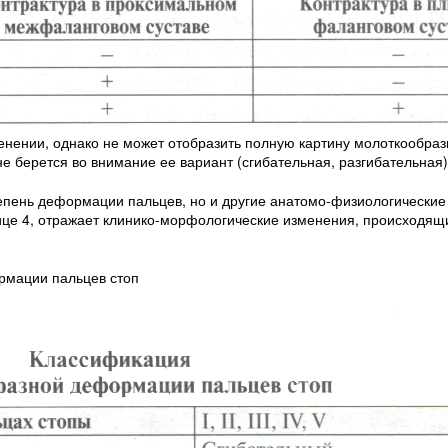
енении, однако не может отобразить полную картину молоткообр
не берется во внимание ее вариант (сгибательная, разгибательная)
епень деформации пальцев, но и другие анатомо-физиологические
ице 4, отражает клинико-морфологические изменения, происходящи
рмации пальцев стоп