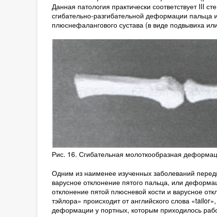
Данная патология практически соответствует III ст
сгибательно-разгибательной деформации пальца и
плюснефалангового сустава (в виде подвывиха или
Рис. 16. Сгибательная молоткообразная деформация 
Одним из наименее изученных заболеваний передн
варусное отклонение пятого пальца, или деформация
отклонение пятой плюсневой кости и варусное отк
тэйлора» происходит от английского слова «tailor
деформации у портных, которым приходилось работ