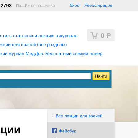
62793
Вход
Регистрация
Пн—Вс 00:00—23:59
0
стить статью или лекцию в журнале
Р
ции для врачей (все разделы)
кий журнал МедДон. Бесплатный свежий номер
Все лекции для врачей
ации
Фейсбук