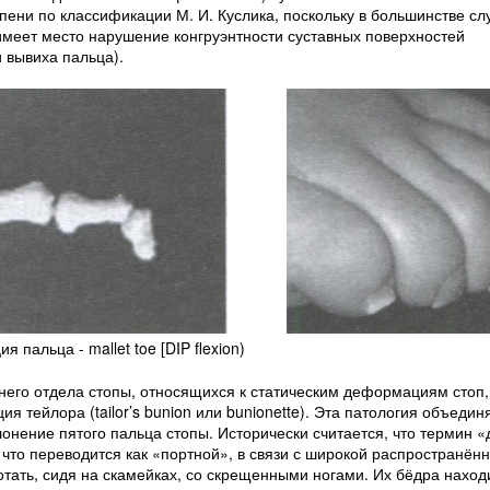
епени по классификации М. И. Куслика, поскольку в большинстве сл
меет место нарушение конгруэнтности суставных поверхностей
 вывиха пальца).
пальца - mallet toe [DIP flexion)
его отдела стопы, относящихся к статическим деформациям стоп,
 тейлора (tailor’s bunion или bunionette). Эта патология объедин
лонение пятого пальца стопы. Исторически считается, что термин
», что переводится как «портной», в связи с широкой распространён
ать, сидя на скамейках, со скрещенными ногами. Их бёдра наход