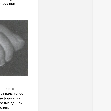
учаев при
 является
яет вальгусное
 «деформация
ностью данной
ились в