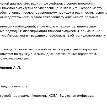
льной диагностики, вариантам эмфизематозного поражения,
я тяжелой эмфиземы легких посвящена эта книга. Особое место
 обеспечению, послеоперационному периоду и техническим аспект
й недостаточности у этого тяжелейшего контингента больных.
нических наблюдений, в том числе у пациентов, перенесших
вые подходы к классификации тяжелой эмфиземы, применение
ия. Авторы книги - ведущие специалисты в области диагностики и
 помощь больным эмфиземой легких - торакальным хирургам,
иалистам по функциональной диагностике, физиотерапевтам,
трансплантологам.
Акопов А. Л.
 недостаточность
егочной паренхимы. Фенотипы ХОБЛ. Буллезная эмфизема