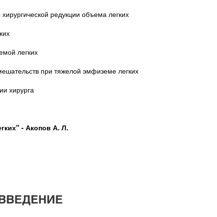
ы хирургической редукции объема легких
ких
емой легких
вмешательств при тяжелой эмфиземе легких
ии хирурга
ких" - Акопов А. Л.