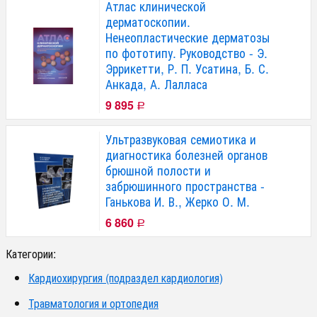
Атлас клинической
дерматоскопии.
Ненеопластические дерматозы
по фототипу. Руководство - Э.
Эррикетти, Р. П. Усатина, Б. С.
Анкада, А. Лалласа
9 895
Р
Ультразвуковая семиотика и
диагностика болезней органов
брюшной полости и
забрюшинного пространства -
Ганькова И. В., Жерко О. М.
6 860
Р
Категории:
Кардиохирургия (подраздел кардиология)
Травматология и ортопедия