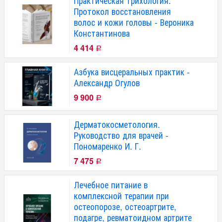
Практическая трихология.
Протокол восстановления
волос и кожи головы - Вероника
Константинова
4 414
Р
Азбука висцеральных практик -
Александр Огулов
9 900
Р
Дерматокосметология.
Руководство для врачей -
Пономаренко И. Г.
7 475
Р
Лечебное питание в
комплексной терапии при
остеопорозе, остеоартрите,
подагре, ревматоидном артрите