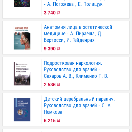
- А. Погожева , Е. Полищук
3 740
Р
Анатомия лица в эстетической
медицине - А. Пираеша, Д.
Бертосси, И. Гейденрих
9 390
Р
Подростковая наркология.
Руководство для врачей -
Сахаров А. В., Клименко Т. В.
2 536
Р
Детский церебральный паралич.
Руководство для врачей - С. А.
Немкова
6 215
Р