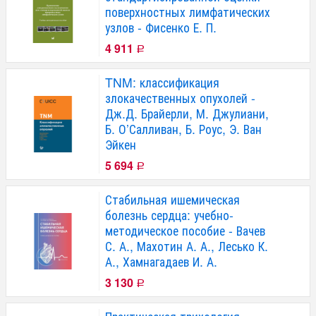
поверхностных лимфатических
узлов - Фисенко Е. П.
4 911
Р
TNM: классификация
злокачественных опухолей -
Дж.Д. Брайерли, М. Джулиани,
Б. О’Салливан, Б. Роус, Э. Ван
Эйкен
5 694
Р
Стабильная ишемическая
болезнь сердца: учебно-
методическое пособие - Вачев
С. А., Махотин А. А., Лесько К.
А., Хамнагадаев И. А.
3 130
Р