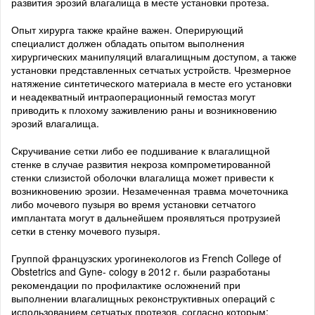
развития эрозий влагалища в месте установки протеза.
Опыт хирурга также крайне важен. Оперирующий
специалист должен обладать опытом выполнения
хирургических манипуляций влагалищным доступом, а также
установки представленных сетчатых устройств. Чрезмерное
натяжение синтетического материала в месте его установки
и неадекватный интраоперационный гемостаз могут
приводить к плохому заживлению раны и возникновению
эрозий влагалища.
Скручивание сетки либо ее подшивание к влагалищной
стенке в случае развития некроза компрометированной
стенки слизистой оболочки влагалища может привести к
возникновению эрозии. Незамеченная травма мочеточника
либо мочевого пузыря во время установки сетчатого
имплантата могут в дальнейшем проявляться протрузией
сетки в стенку мочевого пузыря.
Группой французских урогинекологов из French College of
Obstetrics and Gyne- cology в 2012 г. были разработаны
рекомендации по профилактике осложнений при
выполнении влагалищных реконструктивных операций с
использованием сетчатых протезов, согласно которым: