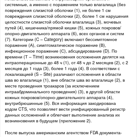
системные, а именно с поражением только влагалища (без
повреждения слизистой оболочки (1), не более 1 см
повреждения слизистой оболочки (2), более 1 см нарушения
целостности слизистой оболочки влагалища (3), мочевых
путей (4), кишечника/прямой кишки (5), кожных покровов/
опорно-двигательного аппарата (6), всех органов и систем
(7). Категории (C – Category) включают бессимптомное
поражение (А), симптоматическое поражение (В),
инфекционное поражение (С), абсцедирование (D). По
времени (Т – Time) возникновения осложнения делятся на
интраоперационные до 48 ч (1), от 48 ч до 2 месяцев (2), с 2
месяцев до 1 года (3), более 1 года (4). В соответствии с
локализацией (S – Site) различают осложнения в области
шва во влагалище (1), вне области шва во влагалище (2), в
месте проведения троакаров (за исключением
интраабдоминального проведения) (3), в другой области
кожных покровов/опорно-двигательного аппарата (4),
внутрибрюшинные (5). Вся информация закодирована
кодом CTS, что позволяет вести унифицированный регистр
данных осложнений и облегчает выполнение анализа их
возникновения в будущем (приложение 2).
После выпуска американским агентством FDA документа-