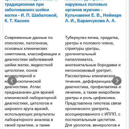
традиционная при
наружных половых
г
заболеваниях шейки
органов мужчин -
У
матки - И. П. Шабаловой,
Кульчавеня Е. В., Неймарк
Д
К. Т. Касоян
А. И., Баранчукова А. А.
Г
к
Современные данные по
Туберкулез яичка, придатка,
М
этиологии, патогенеза,
уретры и полового члена,
в
основных клинических
стриктуры уретры,
р
симптомов, классификации и
урогенитальный
г
с
диагностики заболеваний
папилломатоз,
о
шейки матки, жидкостной
аногенитальные бородавки и
и
цитологии, основ
негонококковый уретрит.
и
,
молекулярной и
Рассмотрены клиническое
п
кольпоскопической
течение, дифференциальная
р
диагностики. Атлас
диагностика, профилактика и
и
предназначен для врачей
лечение, а также микробиом
к
клинической лабораторной
уретры и роль цефиксима.
э
и
диагностики, цитологов и
Представлена гипотеза связи
а
широкого круга врачей,
хронического уретрита,
д
использующих результаты
ассоциированного с ИППП, с
н
лабораторного анализа в
посткоитальным циститом.
в
своей практике, а также
Для урологов, венерологов и
р