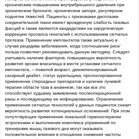
хроническим повышением внутрибрюшного давления при
хроническом бронхите, хроническом запоре, регулярном
поднятии тяжестей. Пациенты с признаками дисплазии
соединительной ткани имеют врожденную слабость тазовых
фасций и также являются кандидатами на хирургическую
коррекцию пролапса гениталий с использованием сетчатых
протезов. Применение имплантатов также актуально в
случае рецидива заболевания, когда соотношение риск/
польза позволяет рекомендовать данную методику. Следует
учитывать наличие факторов, повышающих вероятность
развития эрозии влагалища в месте установки сетчатого
имплантата, – пожилой возраст, декомпенсированный
сахарный диабет, статус курильщика, пролонгированное
применение стероидных препаратов и наличие лучевой
терапии области таза в анамнезе, так как все это
способствует худшему заживлению послеоперационной
раны и последующему ее инфицированию. Ограничение
применения сетчатых технологий у данных пациенток снизит
вероятность развития потенциальных осложнений. При этом
сопутствующее применение локальной гормонотерапии
эстрогенами и выполнение комплекса упражнений по
тренировке мышц тазового дна могут оказывать
положительное влияние в отношении снижения частоты