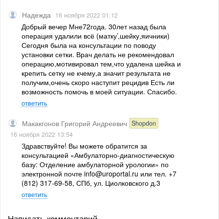
Надежда
16 ноября 2022 01:12
Добрый вечер Мне72года. 30лет назад была
операция удалили всё (матку’,шейку,яичники)
Сегодня была на консультации по поводу
установки сетки. Врач делать не рекомендовал
операцию,мотивировал тем,что удалена шейка и
крепить сетку не кчему,а значит результата не
получим,очень скоро наступит рецидив Есть ли
возможность помочь в моей ситуации. Спасибо.
ответить
Макакгонов Григорий Андреевич
Shopdon
16 ноября 2022 13:54
Здравствуйте! Вы можете обратится за
консультацией «Амбулаторно-диагностическую
базу: Отделение амбулаторной урологии» по
электронной почте info@uroportal.ru или тел. +7
(812) 317-69-58, СПб, ул. Циолковского д.3
ответить
Написать комментарий