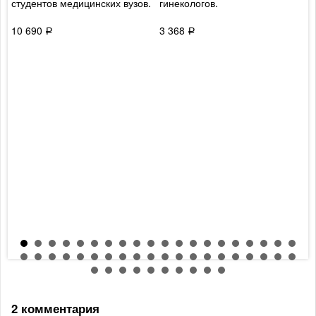
студентов медицинских вузов.
гинекологов.
в
п
г
10 690
3 368
Р
Р
8
2 комментария