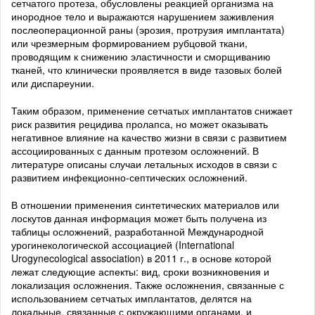
сетчатого протеза, обусловлены реакцией организма на
инородное тело и выражаются нарушением заживления
послеоперационной раны (эрозия, протрузия имплантата)
или чрезмерным формированием рубцовой ткани,
проводящим к снижению эластичности и сморщиванию
тканей, что клинически проявляется в виде тазовых болей
или диспареунии.
Таким образом, применение сетчатых имплантатов снижает
риск развития рецидива пролапса, но может оказывать
негативное влияние на качество жизни в связи с развитием
ассоциированных с данным протезом осложнений. В
литературе описаны случаи летальных исходов в связи с
развитием инфекционно-септических осложнений.
В отношении применения синтетических материалов или
лоскутов данная информация может быть получена из
таблицы осложнений, разработанной Международной
урогинекологической ассоциацией (International
Urogynecological association) в 2011 г., в основе которой
лежат следующие аспекты: вид, сроки возникновения и
локализация осложнения. Также осложнения, связанные с
использованием сетчатых имплантатов, делятся на
локальные, связанные с окружающими органами, и