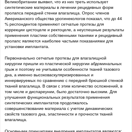
Великобритании выявил, что из них треть использует
синтетические материалы в лечении рецидивных форм
пролапса передней стенки влагалища. Опрос членов
Американского общества урогинекологов показал, что до 44
% респондентов применяют сетчатые протезы для
коррекции цистоцеле и ректоцеле, а неуспешные результаты
применения пластики собственными тканями и рецидивный
пролапс являются наиболее частыми показаниями для
установки имплантата.
Первоначально сетчатые протезы для влагалищной
хирургии пришли из пластической хирургии абдоминальных
грыж и поэтому не учитывали особенности тканей тазового
дна, а именно высоковаскуляризированных и
иннервируемых по сравнению с передней брюшной стенкой
тканей влагалища. В связи с этим количество осложнений, в
том числе и диспареунии, было достаточно высоким. Для
улучшения функциональных результатов применения
синтетических имплантатов продолжалось
совершенствование материала с учетом динамических
свойств тазового дна, эластичности и прочности тканей
влагалища.
Основными принципами внедрения имплантатов являются: