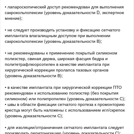
• лапароскопический доступ рекомендован для выполнения
сакрокольпопексии (уровень доказательности D, экспертное
мнение);
• не следует производить установку и фиксацию сетчатого
имплантата влагалищным доступом при выполнении
сакрокольпопексии (уровень доказательности В);
• не рекомендованы к применению покрытый силиконом
полиэстер, свиная дерма, широкая фасция бедра и
политетрафлюороэтилен в качестве имплантата при
хирургической коррекции пролапса тазовых органов
(уровень доказательности В);
• в качестве имплантата при хирургической коррекции ПТО
рекомендован к использованию полиэстер (без покрытия
силиконом) или полипропилен (уровень доказательности С);
• швы в области фиксации сетчатого протеза к промонторию
крестца могут быть наложены с использованием игл/скрепок
(уровень доказательности С);
• для изоляции/отграничения сетчатого имплантата следует
производить перитонизацию (уровень доказательности С);