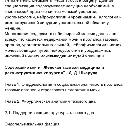
Female Pelvic Medicine & Reconstructive Surgery. Данная
специализация подразумевает насущно необходимый в
клинической практике синтез женской урологии,
урогинекологии, нейроурологии и уродинамики, алгологии и
реконструктивной хирургии урогенитальной области у
женщин.
Монография содержит в себе широкий массив данных по
всему, что касается недержания мочи и пролапса тазовых
органов, урогенитальных свищей, нейрофизиологии нижних
мочевыводящих путей, нейроурологии и уродинамики,
инфекций нижних мочевыводящих путей у женщин.
Содержание книги
"Женская тазовая медицина и
реконструктивная хирургия" - Д. Д. Шкарупа
Глава 1. Эпидемиология и социальная значимость пролапса
тазовых органов и стрессового недержания мочи
Глава 2. Хирургическая анатомия тазового дна
2.1. Поддерживающие структуры тазового дна
Эндопельвикальная фасция