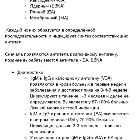
Ядерный (EBNA)
Ранний (ЕА)
Мембранный (МА)
Каждый из них образуется в определённой
последовательности и индуцирует синтез соответствующих
антител.
Сначала появляются антитела к капсидному антигену,
позднее вырабатываются антитела к ЕА, EBNA
Диагностика
IgM и IgG к капсидному антигену (VCA)
появляются в крови больных в первые недели
заболевания и достигают пика на 3-4-й неделе.
Циркулируют в течение 1-3 месяцев и далее не
определяются. Выявляется у 87-100% больных.
Лучший маркер острой инфекции
IgM и IgG к ранним антигенам (ЕА) выявляются
в остром периоде ИМ у 70-90% больных.
Циркуляция дольше 2-3 месяцев — признак
хронизации
Увеличение титров IgM и IgG к VCA и ЕА при