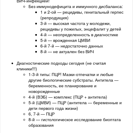
ВИЧ-инфекцией!
Без иммунодефицита и иммунного дисбаланса:
1 и 2-ой — рецидивы, генитальный герпес
(репродукция)
3-й — высокая частота у молодежи,
рецидивы у пожилых, энцефалит у детей
4-й — неопределенность в диагностике
5-й — врожденная ЦМВИ
6-й 7-й — недостаточно данных
8-й — не актуален без ВИЧ
Диагностические подходы сегодня (не считая
клиники!!!)
1-3-й типы: ПЦР! Мазки-отпечатки и любые
другие биологические субстраты. Антитела —
беременность, ее планирование и
новорожденные
4-й (ВЭБ) — комплекс (ПЦР + антитела)
5-й (ЦМВИ) — ПЦР (антитела — беременные и
дети первого года жизни)
6, 7-й — ПЦР
8-й — гистологическое исследование биоптата
образования