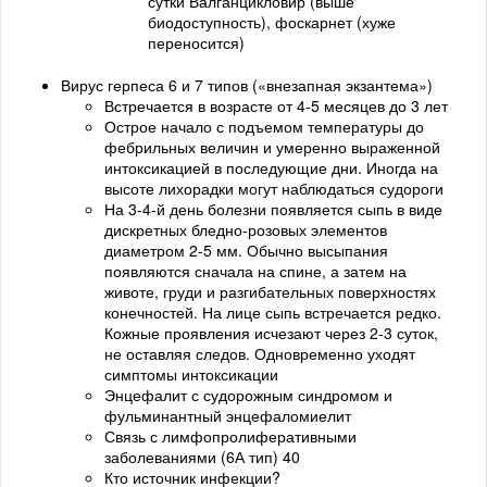
сутки Валганцикловир (выше
биодоступность), фоскарнет (хуже
переносится)
Вирус герпеса 6 и 7 типов («внезапная экзантема»)
Встречается в возрасте от 4-5 месяцев до 3 лет
Острое начало с подъемом температуры до
фебрильных величин и умеренно выраженной
интоксикацией в последующие дни. Иногда на
высоте лихорадки могут наблюдаться судороги
На 3-4-й день болезни появляется сыпь в виде
дискретных бледно-розовых элементов
диаметром 2-5 мм. Обычно высыпания
появляются сначала на спине, а затем на
животе, груди и разгибательных поверхностях
конечностей. На лице сыпь встречается редко.
Кожные проявления исчезают через 2-3 суток,
не оставляя следов. Одновременно уходят
симптомы интоксикации
Энцефалит с судорожным синдромом и
фульминантный энцефаломиелит
Связь с лимфопролиферативными
заболеваниями (6А тип) 40
Кто источник инфекции?