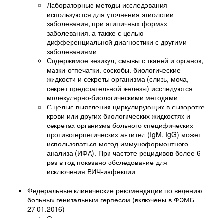
Лабораторные методы исследования
используются для уточнения этиологии
заболевания, при атипичных формах
заболевания, а также с целью
дифференциальной диагностики с другими
заболеваниями
Содержимое везикул, смывы с тканей и органов,
мазки-отпечатки, соскобы, биологические
жидкости и секреты организма (слизь, моча,
секрет предстательной железы) исследуются
молекулярно-биологическими методами
С целью выявления циркулирующих в сыворотке
крови или других биологических жидкостях и
секретах организма больного специфических
противогерпетических антител (IgM, IgG) может
использоваться метод иммуноферментного
анализа (ИФА). При частоте рецидивов более 6
раз в год показано обследование для
исключения ВИЧ-инфекции
Федеральные клинические рекомендации по ведению
больных генитальным герпесом (включены в ФЭМБ
27.01.2016)
Основным направлением в лечении является