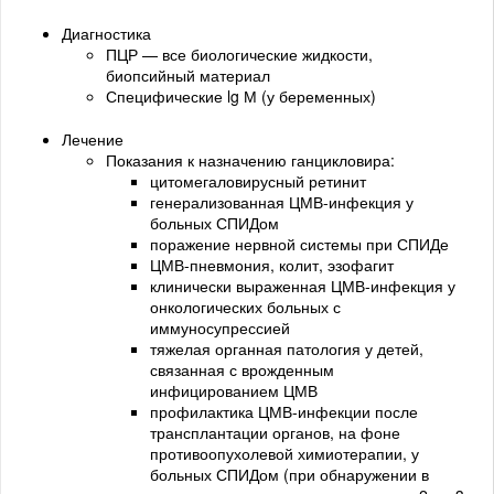
Диагностика
ПЦР — все биологические жидкости,
биопсийный материал
Специфические lg М (у беременных)
Лечение
Показания к назначению ганцикловира:
цитомегаловирусный ретинит
генерализованная ЦМВ-инфекция у
больных СПИДом
поражение нервной системы при СПИДе
ЦМВ-пневмония, колит, эзофагит
клинически выраженная ЦМВ-инфекция у
онкологических больных с
иммуносупрессией
тяжелая органная патология у детей,
связанная с врожденным
инфицированием ЦМВ
профилактика ЦМВ-инфекции после
трансплантации органов, на фоне
противоопухолевой химиотерапии, у
больных СПИДом (при обнаружении в