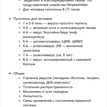
Выделено и классифицировано свыше 100
представителей семейства Herpesviridae
Для человека патогенны 8 (?) типов
Патогенны для человека
1 и 2-й типы — вирусы простого герпеса
3-й — ветряная оспа и опоясывающий лишай
4-й — вирус Эпштейна-Барр (инф.
мононуклеоз)
5-й — цитомегаловирус (ЦМВ, ЦМВИ)
6-й — розеолавирус (6В — внезапная
экзантема)
7-й — розеолавирус (см. 6 тип)
8-й — вирус, ассоциированный с саркомой
Капоши
Общее
Строение вирусов (липидная оболочка, тегумен,
нуклеокапсид, ДНК-комплекс)
Тотальная распространенность
Механизмы и пути передачи
Латентность
Связь проявлений с состоянием иммунной
системы