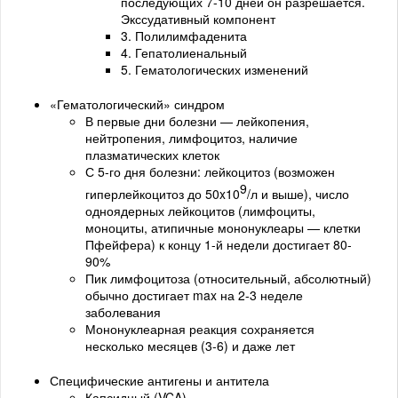
последующих 7-10 дней он разрешается.
Экссудативный компонент
3. Полилимфаденита
4. Гепатолиенальный
5. Гематологических изменений
«Гематологический» синдром
В первые дни болезни — лейкопения,
нейтропения, лимфоцитоз, наличие
плазматических клеток
С 5-го дня болезни: лейкоцитоз (возможен
9
гиперлейкоцитоз до 50x10
/л и выше), число
одноядерных лейкоцитов (лимфоциты,
моноциты, атипичные мононуклеары — клетки
Пфейфера) к концу 1-й недели достигает 80-
90%
Пик лимфоцитоза (относительный, абсолютный)
обычно достигает max на 2-3 неделе
заболевания
Мононуклеарная реакция сохраняется
несколько месяцев (3-6) и даже лет
Специфические антигены и антитела
Капсидный (VCA)