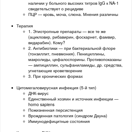
наличии у больного высоких титров IgG к NA-1
свидетельствует о рецидиве
ПЦР — кровь, моча, слюна. Мнения различны
Терапия
1. Этиотропные препараты — все те же
(ацикловир, рибавирин, фоскарнет, фамвир,
видарабин). Кому?
2. Антибиотики — при бактериальной флоре
(тонзиллит, пневмония). Пенициллины,
макролиды, цефалоспорины. Противопоказаны
— ампициллин, сульфаниламиды, др. средства,
угнетающие кроветворение
3. При хронических формах
Цитомегаловирусная инфекция (5-й тип)
ДНК-вирус
Единственный хозяин и источник инфекции —
homo sapiens
Пожизненная персистенция
Врожденная патология (синдром Дауна)
Иммунодефицитные состояния