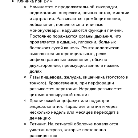
Клиника при ВИЧ
Начинается с продолжительной лихорадки,
недомогания, анорексии, ночных потов, миалгии
и артралгии. Развиваются тромбоцитопения,
лейкопения, появляются атипичные
мононуклеары, нарушаются функции печени.
Постоянно поражаются органы дыхания, что
проявляется в одышке, гипоксии, больных
беспокоит сухой кашель. Рентгенологически
выявляются интерстициальные, реже
инфильтративные изменения, обычно
двухсторонние, преимущественно в нижних
долях
Язвы пищевода, желудка, кишечника (толстого и
тонкого). Кровотечения, при перфорации
развивается перитонит. Нередко развивается
цитомегаловирусный гепатит
Хронический энцефалит или подострая
энцефалопатия. Нарастает апатия и через
несколько недель или месяцев переходит в
деменцию
Ретинит. На сетчатой оболочке появляются
участки некроза, которые постепенно
расширяются