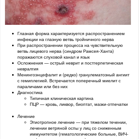
Глазная форма характеризуется распространением
инфекции на глазную ветвь тройничного нерва
При распространении процесса на чувствительную
ветвь лицевого нерва (синдром Рамсея-Ханта)
поражаются слуховой канал и язык
Осложнения — острый неврит и постгерпетическая
невралгия
Менингоэнцефалит и (редко) гранулематозный ангиит
с гемиплегией. Встречается поперечный миелит с
параличами или без них
Диагностика
Типичная клиническая картина
ПЦР — кровь, ликвор, биоптат, мазки-отпечатки
Лечение
Этиотропное лечение — при тяжелом течении,
лечении ветряной оспы у лиц со сниженным
иммунитетом (гематологические больные, ВИЧ-