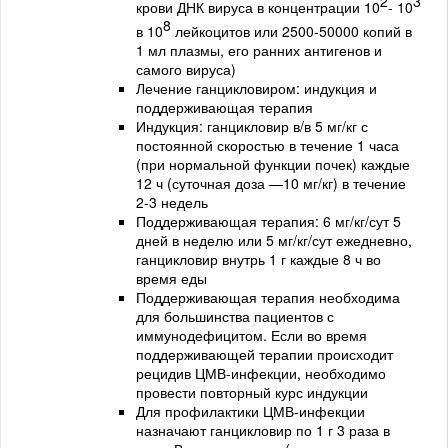
2
3
крови ДНК вируса в концентрации 10
- 10
8
в 10
лейкоцитов или 2500-50000 копий в
1 мл плазмы, его ранних антигенов и
самого вируса)
Лечение ганцикловиром: индукция и
поддерживающая терапия
Индукция: ганцикловир в/в 5 мг/кг с
постоянной скоростью в течение 1 часа
(при нормальной функции почек) каждые
12 ч (суточная доза —10 мг/кг) в течение
2-3 недель
Поддерживающая терапия: 6 мг/кг/сут 5
дней в неделю или 5 мг/кг/сут ежедневно,
ганцикловир внутрь 1 г каждые 8 ч во
время еды
Поддерживающая терапия необходима
для большинства пациентов с
иммунодефицитом. Если во время
поддерживающей терапии происходит
рецидив ЦМВ-инфекции, необходимо
провести повторный курс индукции
Для профилактики ЦМВ-инфекции
назначают ганцикловир по 1 г 3 раза в