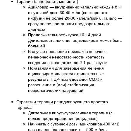
Терапия (энцефалит, менингит)
Ацикловир — внутривенно капельно каждые 8 ч
в суточной дозе 30-45 мг/кг (со скоростью
инфузии не более 20-30 капель/мин). Начало —
сразу после постановки предварительного
диагноза
Продолжительность курса 10-14 дней.
Длительность лечения ацикловиром может быть
большей
В случае появления признаков почечно-
печеночной недостаточности кратность
введения сокращается до 2-1 раз в сутки
Показаниями для завершения лечения
ацикловиром являются отрицательные
результаты ПЦР-исследования СМЖ и
разрешение и (или) стабилизация
неврологических нарушений
Стратегии терапии рецидивирующего простого
герпеса
Длительная вирус-супрессивная терапия (с
целью предотвращения рецидивов)
Начинать с суточной дозы ацикловира 400 мг 2
раза в день (валацикловир — 500 мг/сут,