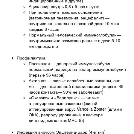
инфицированные и другие)
Ацикловир внутрь 0,8 г 5 раз в сутки
При появлении тяжелых осложнений
(ветряночная пневмония, энцефалит) —
внутривенно капельно в разовой дозе 10 мг/кг
каждые 8 часов
Нормальный человеческий иммуноглобулин—
внутримышечно возможно раньше в дозе 5-10
мл однократно
Профилактика
Пассивная — донорский иммуноглобулин
нормальный, варицелла-зостер иммуноглобулин
(первые 96 часов)
Активная — живые ослабленные вакцины, они
же — для экстренной профилактики (первые 48
часов контакта— 90% не заболевают)
«Окавакс» и «Варилрикс» — живые
аттенуированные вакцины ((живой
аттенуированный вирус Varicella Zoster (штамм
ОКА), репродуцированный в культуре
диплоидных клеток MRC-5))
Инфекция вирусом Эпштейна-Барр (4-й тип)