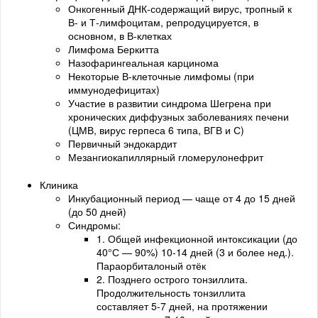
Онкогенный ДНК-содержащий вирус, тропный к
В- и Т-лимфоцитам, репродуцируется, в
основном, в В-клетках
Лимфома Беркитта
Назофарингеальная карцинома
Некоторые В-клеточные лимфомы (при
иммунодефицитах)
Участие в развитии синдрома Шегрена при
хронических диффузных заболеваниях печени
(ЦМВ, вирус герпеса 6 типа, ВГВ и С)
Первичный эндокардит
Мезангиокапиллярный гломерулонефрит
Клиника
Инкубационный период — чаще от 4 до 15 дней
(до 50 дней)
Синдромы:
1. Общей инфекционной интоксикации (до
40°С — 90%) 10-14 дней (3 и более нед.).
Параорбиталоный отёк
2. Позднего острого тонзиллита.
Продолжительность тонзиллита
составляет 5-7 дней, на протяжении