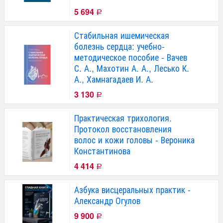
5 694
Р
Стабильная ишемическая
болезнь сердца: учебно-
методическое пособие - Вачев
С. А., Махотин А. А., Лесько К.
А., Хамнагадаев И. А.
3 130
Р
Практическая трихология.
Протокол восстановления
волос и кожи головы - Вероника
Константинова
4 414
Р
Азбука висцеральных практик -
Александр Огулов
9 900
Р