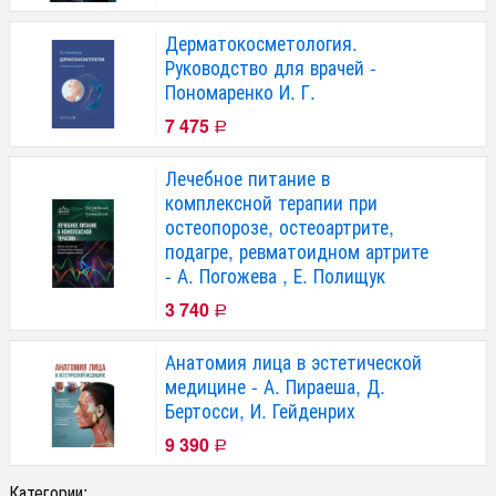
Дерматокосметология.
Руководство для врачей -
Пономаренко И. Г.
7 475
Р
Лечебное питание в
комплексной терапии при
остеопорозе, остеоартрите,
подагре, ревматоидном артрите
- А. Погожева , Е. Полищук
3 740
Р
Анатомия лица в эстетической
медицине - А. Пираеша, Д.
Бертосси, И. Гейденрих
9 390
Р
Категории: