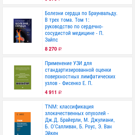
Болезни сердца по Браунвальду.
В трех тома. Том 1:
руководство по сердечно-
сосудистой медицине - П.
Зайпс
8 270
Р
Применение УЗИ для
стандартизированной оценки
поверхностных лимфатических
узлов - Фисенко Е. П.
4 911
Р
TNM: классификация
злокачественных опухолей -
Дж.Д. Брайерли, М. Джулиани,
Б. О’Салливан, Б. Роус, Э. Ван
Эйкен