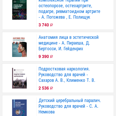
остеопорозе, остеоартрите,
подагре, ревматоидном артрите
- А. Погожева , Е. Полищук
3 740
Р
Анатомия лица в эстетической
медицине - А. Пираеша, Д.
Бертосси, И. Гейденрих
9 390
Р
Подростковая наркология.
Руководство для врачей -
Сахаров А. В., Клименко Т. В.
2 536
Р
Детский церебральный паралич.
Руководство для врачей - С. А.
Немкова