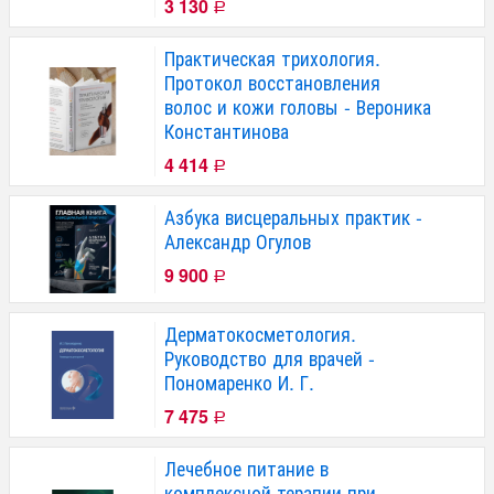
3 130
Р
Практическая трихология.
Протокол восстановления
волос и кожи головы - Вероника
Константинова
4 414
Р
Азбука висцеральных практик -
Александр Огулов
9 900
Р
Дерматокосметология.
Руководство для врачей -
Пономаренко И. Г.
7 475
Р
Лечебное питание в
комплексной терапии при