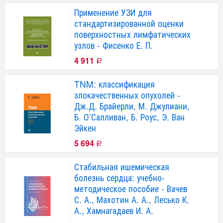
Применение УЗИ для
стандартизированной оценки
поверхностных лимфатических
узлов - Фисенко Е. П.
4 911
Р
TNM: классификация
злокачественных опухолей -
Дж.Д. Брайерли, М. Джулиани,
Б. О’Салливан, Б. Роус, Э. Ван
Эйкен
5 694
Р
Стабильная ишемическая
болезнь сердца: учебно-
методическое пособие - Вачев
С. А., Махотин А. А., Лесько К.
А., Хамнагадаев И. А.