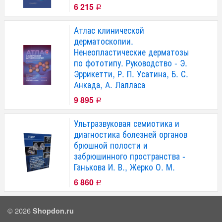
6 215
Р
Атлас клинической
дерматоскопии.
Ненеопластические дерматозы
по фототипу. Руководство - Э.
Эррикетти, Р. П. Усатина, Б. С.
Анкада, А. Лалласа
9 895
Р
Ультразвуковая семиотика и
диагностика болезней органов
брюшной полости и
забрюшинного пространства -
Ганькова И. В., Жерко О. М.
6 860
Р
© 2026
Shopdon.ru