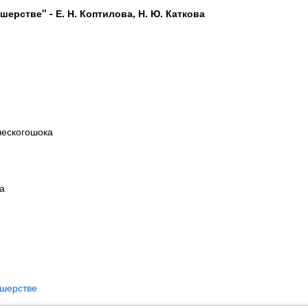
ерстве" - Е. Н. Коптилова, Н. Ю. Каткова
ческогошока
а
ушерстве