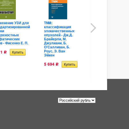
менение УЗИ для
TNM:
Стабильная
ндартизированной
классификация
ишемическая
нки
злокачественных
болезнь
ерхностных
опухолей - Дж.Д.
сердца: учебно-
фатических
Брайерли, М.
методическое
в - Фисенко Е. П.
Джулиани, Б.
пособие - Вачев
О’Салливан, Б.
С. А., Махотин
Роус, Э. Ван
А. А., Лесько К.
11
Р
Эйкен
А.,
Хамнагадаев И.
А.
5 694
Р
3 130
Р