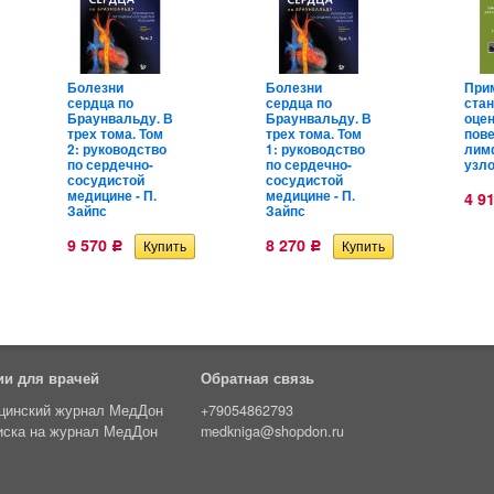
Болезни
Болезни
При
сердца по
сердца по
ста
Браунвальду. В
Браунвальду. В
оце
трех тома. Том
трех тома. Том
пов
2: руководство
1: руководство
лим
по сердечно-
по сердечно-
узло
сосудистой
сосудистой
медицине - П.
медицине - П.
4 9
Зайпс
Зайпс
9 570
8 270
Р
Р
ии для врачей
Обратная связь
цинский журнал МедДон
+79054862793
иска на журнал МедДон
medkniga@shopdon.ru