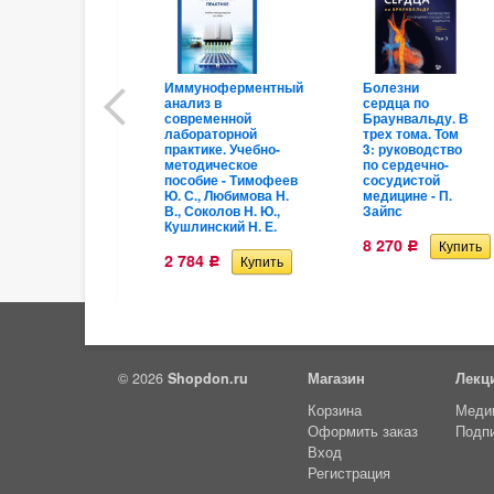
Иммуноферментный
Болезни
анализ в
сердца по
современной
Браунвальду. В
лабораторной
трех тома. Том
практике. Учебно-
3: руководство
методическое
по сердечно-
пособие - Тимофеев
сосудистой
Ю. С., Любимова Н.
медицине - П.
В., Соколов Н. Ю.,
Зайпс
Кушлинский Н. Е.
8 270
Р
2 784
Р
© 2026
Shopdon.ru
Магазин
Лекц
Корзина
Меди
Оформить заказ
Подп
Вход
Регистрация