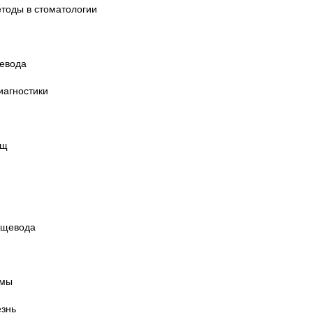
етоды в стоматологии
щевода
иагностики
ищ
ищевода
гмы
езнь