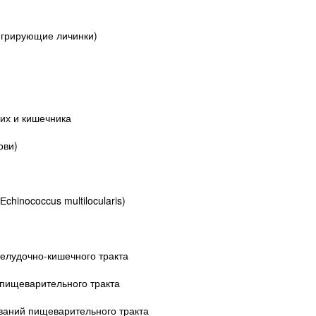
игрирующие личинки)
ких и кишечника
рви)
chinococcus multilocularis)
елудочно-кишечного тракта
пищеварительного тракта
ваний пищеварительного тракта