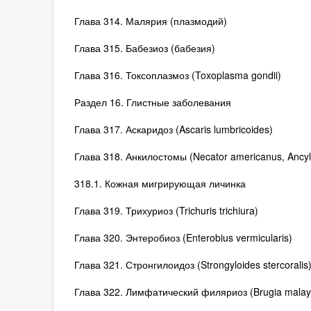
Глава 314. Малярия (плазмодий)
Глава 315. Бабезиоз (бабезия)
Глава 316. Токсоплазмоз (Toxoplasma gondii)
Раздел 16. Глистные заболевания
Глава 317. Аскаридоз (Ascaris lumbricoides)
Глава 318. Анкилостомы (Necator americanus, Ancyl
318.1. Кожная мигрирующая личинка
Глава 319. Трихуриоз (Trichuris trichiura)
Глава 320. Энтеробиоз (Enterobius vermicularis)
Глава 321. Стронгилоидоз (Strongyloides stercoralis
Глава 322. Лимфатический филяриоз (Brugia malayi, B