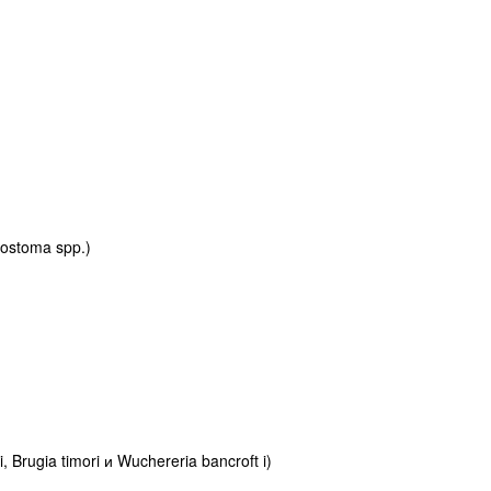
ostoma spp.)
)
rugia timori и Wuchereria bancroft i)