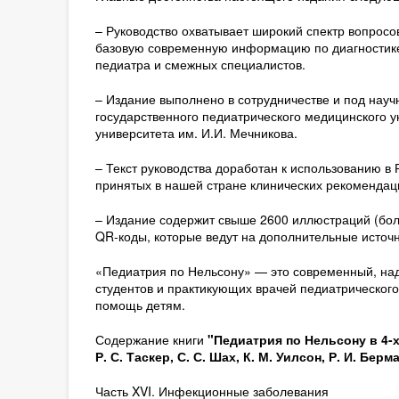
– Руководство охватывает широкий спектр вопрос
базовую современную информацию по диагностике
педиатра и смежных специалистов.
– Издание выполнено в сотрудничестве и под науч
государственного педиатрического медицинского у
университета им. И.И. Мечникова.
– Текст руководства доработан к использованию 
принятых в нашей стране клинических рекомендац
– Издание содержит свыше 2600 иллюстраций (боль
QR-коды, которые ведут на дополнительные исто
«Педиатрия по Нельсону» — это современный, над
студентов и практикующих врачей педиатрическог
помощь детям.
Содержание книги
"Педиатрия по Нельсону в 4-х т
Р. С. Таскер, С. С. Шах, К. М. Уилсон, Р. И. Берм
Часть XVI. Инфекционные заболевания