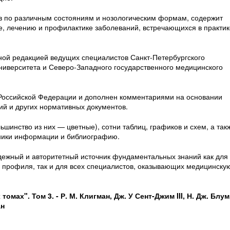
ов по различным состояниям и нозологическим формам, содержит
, лечению и профилактике заболеваний, встречающихся в практик
ной редакцией ведущих специалистов Санкт-Петербургского
ниверситета и Северо-Западного государственного медицинского
в Российской Федерации и дополнен комментариями на основании
ий и других нормативных документов.
шинство из них — цветные), сотни таблиц, графиков и схем, а так
чники информации и библиографию.
ежный и авторитетный источник фундаментальных знаний как для
о профиля, так и для всех специалистов, оказывающих медицинску
омах". Том 3. - Р. М. Клигман, Дж. У Сент-Джим III, Н. Дж. Блум
ан