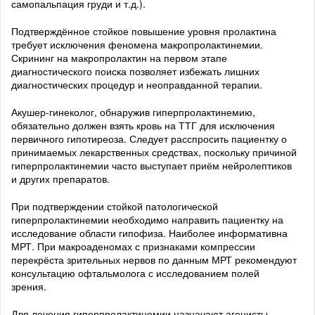
самопальпация груди и т.д.).
Подтверждённое стойкое повышение уровня пролактина
требует исключения феномена макропролактинемии.
Скрининг на макропролактин на первом этапе
диагностического поиска позволяет избежать лишних
диагностических процедур и неоправданной терапии.
Акушер-гинеколог, обнаружив гиперпролактинемию,
обязательно должен взять кровь на ТТГ для исключения
первичного гипотиреоза. Следует расспросить пациентку о
принимаемых лекарственных средствах, поскольку причиной
гиперпролактинемии часто выступает приём нейролептиков
и других препаратов.
При подтверждении стойкой патологической
гиперпролактинемии необходимо направить пациентку на
исследование области гипофиза. Наиболее информативна
МРТ. При макроаденомах с признаками компрессии
перекрёста зрительных нервов по данным МРТ рекомендуют
консультацию офтальмолога с исследованием полей
зрения.
Для лечения гиперпролактинемии назначают агонисты