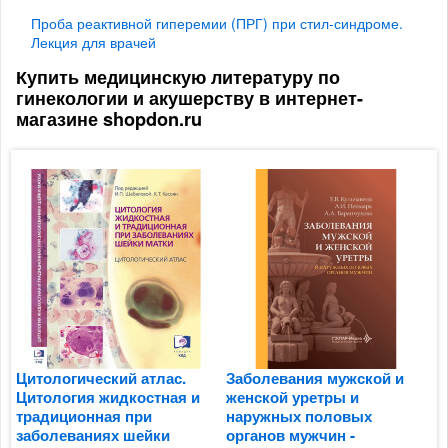
Проба реактивной гиперемии (ПРГ) при стил-синдроме.
Лекция для врачей
Купить медицинскую литературу по
гинекологии и акушерству в интернет-
магазине shopdon.ru
Цитологический атлас.
Заболевания мужской и
М
Цитология жидкостная и
женской уретры и
э
традиционная при
наружных половых
г
заболеваниях шейки
органов мужчин -
У