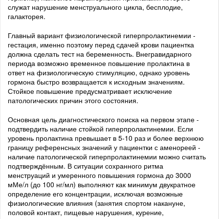
служат нарушение менструального цикла, бесплодие,
галакторея.
Главный вариант физиологической гиперпролактинемии -
гестация, именно поэтому перед сдачей крови пациентка
должна сделать тест на беременность. Внегравидарного
периода возможно временное повышение пролактина в
ответ на физиологическую стимуляцию, однако уровень
гормона быстро возвращается к исходным значениям.
Стойкое повышение предусматривает исключение
патологических причин этого состояния.
Основная цель диагностического поиска на первом этапе -
подтвердить наличие стойкой гиперпролактинемии. Если
уровень пролактина превышает в 5-10 раз и более верхнюю
границу референсных значений у пациентки с аменореей -
наличие патологической гиперпролактинемии можно считать
подтверждённым. В ситуации сохранного ритма
менструаций и умеренного повышения гормона до 3000
мМе/л (до 100 нг/мл) выполняют как минимум двукратное
определение его концентрации, исключая возможные
физиологические влияния (занятия спортом накануне,
половой контакт, пищевые нарушения, курение,