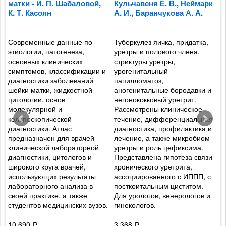
матки - И. П. Шабаловой,
Кульчавеня Е. В., Неймарк
Д
К. Т. Касоян
А. И., Баранчукова А. А.
Г
к
Современные данные по
Туберкулез яичка, придатка,
М
этиологии, патогенеза,
уретры и полового члена,
в
основных клинических
стриктуры уретры,
р
симптомов, классификации и
урогенитальный
г
с
диагностики заболеваний
папилломатоз,
о
шейки матки, жидкостной
аногенитальные бородавки и
и
цитологии, основ
негонококковый уретрит.
и
,
молекулярной и
Рассмотрены клиническое
п
кольпоскопической
течение, дифференциальная
р
диагностики. Атлас
диагностика, профилактика и
и
предназначен для врачей
лечение, а также микробиом
к
клинической лабораторной
уретры и роль цефиксима.
э
и
диагностики, цитологов и
Представлена гипотеза связи
а
широкого круга врачей,
хронического уретрита,
д
использующих результаты
ассоциированного с ИППП, с
н
лабораторного анализа в
посткоитальным циститом.
в
своей практике, а также
Для урологов, венерологов и
р
студентов медицинских вузов.
гинекологов.
в
п
г
10 690
3 368
Р
Р