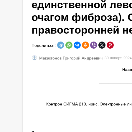
единственной лев
очагом фиброза). 
правосторонней н
Поделиться:
Макакгонов Григорий Андреевич
30 января 2024
Назв
_____________
Контрон СИГМА 210, ирис. Электронные лин