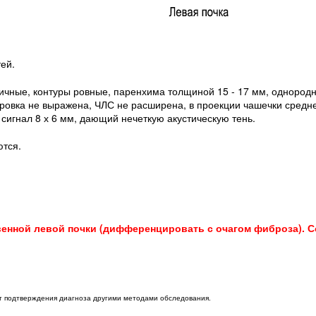
ей.
ичные, контуры ровные, паренхима толщиной 15 - 17 мм, однород
овка не выражена, ЧЛС не расширена, в проекции чашечки средне
сигнал 8 х 6 мм, дающий нечеткую акустическую тень.
тся.
венной левой почки (дифференцировать с очагом фиброза). С
ет подтверждения диагноза другими методами обследования.