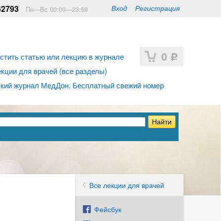
62793
Вход
Регистрация
Пн—Вс 00:00—23:59
0
стить статью или лекцию в журнале
Р
ции для врачей (все разделы)
кий журнал МедДон. Бесплатный свежий номер
Все лекции для врачей
Фейсбук