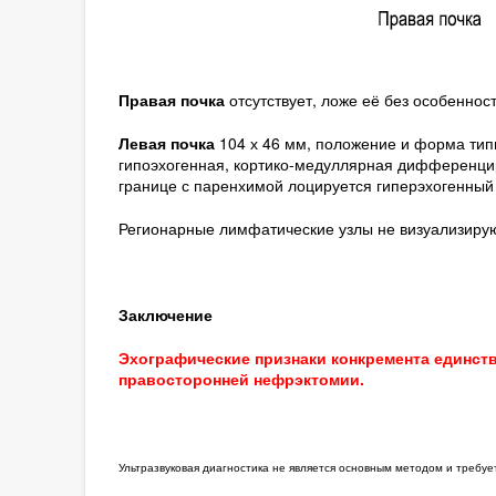
Правая почка
отсутствует, ложе её без особенност
Левая почка
104 х 46 мм, положение и форма тип
гипоэхогенная, кортико-медуллярная дифференцир
границе с паренхимой лоцируется гиперэхогенный 
Регионарные лимфатические узлы не визуализирую
Заключение
Эхографические признаки конкремента единст
правосторонней нефрэктомии.
Ультразвуковая диагностика не является основным методом и требу