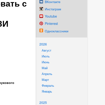
вать с
ВКонтакте
Инстаграм
Youtube
ЗИ
Pinterest
Одноклассники
2026
Август
Июль
Июнь
Май
Апрель
Март
вукового
Февраль
Январь
2025