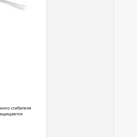
нного сгибателя
 защищается