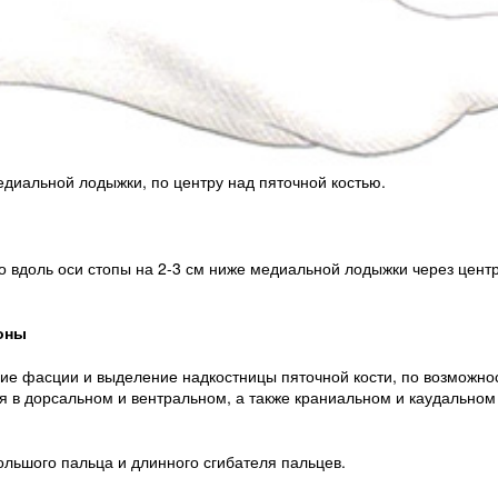
едиальной лодыжки, по центру над пяточной костью.
о вдоль оси стопы на 2-3 см ниже медиальной лодыжки через центр
оны
ие фасции и выделение надкостницы пяточной кости, по возможнос
я в дорсальном и вентральном, а также краниальном и каудально
ольшого пальца и длинного сгибателя пальцев.