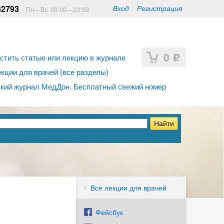
62793
Вход
Регистрация
Пн—Вс 00:00—23:59
0
стить статью или лекцию в журнале
Р
ции для врачей (все разделы)
кий журнал МедДон. Бесплатный свежий номер
Все лекции для врачей
Фейсбук