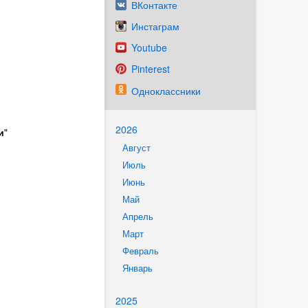
ВКонтакте
Инстаграм
Youtube
Pinterest
Одноклассники
2026
и
"
Август
Июль
Июнь
Май
Апрель
Март
Февраль
Январь
2025