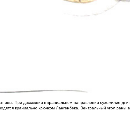
стницы. При диссекции в краниальном направлении сухожилия дли
тводятся краниально крючком Лангенбека. Вентральный угол раны