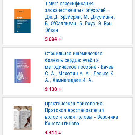
TNM: классификация
злокачественных опухолей -
Дж.Д. Брайерли, М. Джулиани,
Б. О’Салливан, Б. Роус, Э. Ван
Эйкен
5 694
Р
Стабильная ишемическая
болезнь сердца: учебно-
методическое пособие - Вачев
С. А., Махотин А. А., Лесько К.
А., Хамнагадаев И. А.
3 130
Р
Практическая трихология.
Протокол восстановления
волос и кожи головы - Вероника
Константинова
4 414
Р