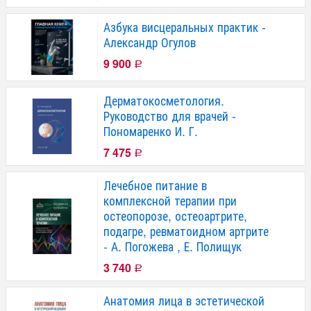
Азбука висцеральных практик -
Александр Огулов
9 900
Р
Дерматокосметология.
Руководство для врачей -
Пономаренко И. Г.
7 475
Р
Лечебное питание в
комплексной терапии при
остеопорозе, остеоартрите,
подагре, ревматоидном артрите
- А. Погожева , Е. Полищук
3 740
Р
Анатомия лица в эстетической