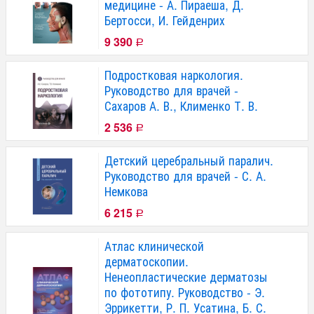
медицине - А. Пираеша, Д.
Бертосси, И. Гейденрих
9 390
Р
Подростковая наркология.
Руководство для врачей -
Сахаров А. В., Клименко Т. В.
2 536
Р
Детский церебральный паралич.
Руководство для врачей - С. А.
Немкова
6 215
Р
Атлас клинической
дерматоскопии.
Ненеопластические дерматозы
по фототипу. Руководство - Э.
Эррикетти, Р. П. Усатина, Б. С.