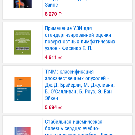
Зайпс
8 270
Р
Применение УЗИ для
стандартизированной оценки
поверхностных лимфатических
узлов - Фисенко Е. П.
4 911
Р
TNM: классификация
злокачественных опухолей -
Дж.Д. Брайерли, М. Джулиани,
Б. О’Салливан, Б. Роус, Э. Ван
Эйкен
5 694
Р
Стабильная ишемическая
болезнь сердца: учебно-
методическое пособие - Вачев