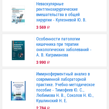
Неваскулярные
рентгенохирургические
вмешательства в общей
хирургии - Кулезневой Ю. В.
3 569
Р
Особенности патологии
кишечника при терапии
онкологических заболеваний -
А. В. Каграманова
3 990
Р
Иммуноферментный анализ в
современной лабораторной
практике. Учебно-методическое
пособие - Тимофеев Ю. С.,
Любимова Н. В., Соколов Н. Ю.,
Кушлинский Н. Е.
2 784
Р