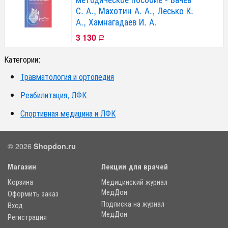
С. А., Махотин А. А., Лесько К.
А., Хамнагадаев И. А.
3 130
Р
Категории:
Травматология и ортопедия
Реабилитация, ЛФК
Спортивная медицина и ЛФК
© 2026
Shopdon.ru
Магазин
Лекции для врачей
Корзина
Медицинский журнал
МедДон
Оформить заказ
Подписка на журнал
Вход
МедДон
Регистрация