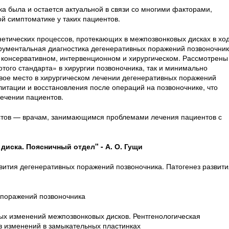
а была и остается актуальной в связи со многими факторами,
й симптоматике у таких пациентов.
енетических процессов, протекающих в межпозвонковых дисках в хо
трументальная диагностика дегенеративных поражений позвоночник
 консервативном, интервенционном и хирургическом. Рассмотрены
того стандарта» в хирургии позвоночника, так и минимально
вое место в хирургическом лечении дегенеративных поражений
итации и восстановления после операций на позвоночнике, что
ечении пациентов.
стов — врачам, занимающимся проблемами лечения пациентов с
диска. Поясничный отдел" - А. О. Гущи
вития дегенеративных поражений позвоночника. Патогенез развити
 поражений позвоночника
ых изменений межпозвонковых дисков. Рентгенологическая
 изменений в замыкательных пластинках