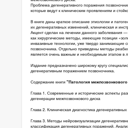
Проблема дегенеративного поражения позвоночник
которые ведут к клиническим проявлениям и стойко
В книге даны краткое описание этиологии и патог
их дегенеративных изменений, клиническая и инс
Акцент сделан на лечении данного заболевания —
как хирургические методы, имеющие позиции «золо
инвазивные технологии, уже твердо занимающие с
позвоночника. Отдельно приведены методы реабил
является очень важным и необходимым этапом в л
Издание предназначено широкому кругу специали
дегенеративным поражением позвоночника.
Содержание книги
"Патология межпозвонкового 
Глава 1. Современные и исторические аспекты раз
дегенерации межпозвонкового диска
Глава 2. Клиническая диагностика дегенеративных
Глава 3. Методы нейровизуализации дегенеративн
классификация дегенеративных поражений. Анализ