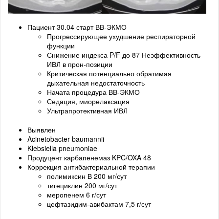
Пациент 30.04 старт ВВ-ЭКМО
Прогрессирующее ухудшение респираторной
функции
Снижение индекса P/F до 87 Неэффективность
ИВЛ в прон-позиции
Критическая потенциально обратимая
дыхательная недостаточность
Начата процедура ВВ-ЭКМО
Седация, миорелаксация
Ультрапротективная ИВЛ
Выявлен
Acinetobacter baumannii
Klebsiella pneumoniae
Продуцент карбапенемаз KPC/OXA 48
Коррекция антибактериальной терапии
полимиксин В 200 мг/сут
тигециклин 200 мг/сут
меропенем 6 г/сут
цефтазидим-авибактам 7,5 г/сут