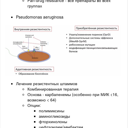
Pan-drug resistance - все препараты во всех
группах
Pseudomonas aeruginosa
Лечение резистентных штаммов
Комбинированная терапия
Основа - карбапенемы (особенно при МИК <16,
возможно < 64)
Опции:
полимиксины
аминогликозиды
фторхинолоны
цефтазидим/авибактам