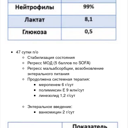
47 сутки п/о
Стабилизация состояния
Регресс МОД (5 баллов по SOFA)
Регресс мальабсорбции, возобновление
энтерального питания
Продолжена системная терапия:
меропенем 6 г/сут
полимиксин Е 9 млн/сут
линезолид 1,2 г/сут
Энтеральное введение:
ванкомицин 2 г/сут