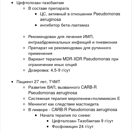
Цефтолозан-тазобактам
В составе препарата
ЦС, активный в отношении Pseudomonas
aeruginosa
ингибитор бета-лактамаз
Рекомендован для лечения ИМП,
интраабдоминальных инфекций и пневмонии
Препарат не рекомендован для рутинного
применения
Вариант терапии MDR-XDR Pseudomonas при
ограничении иных опций
Дозировка: 4,5-9 г/сут
Пациент 27 лет, ТЧМТ
Развитие ВАП, вызванного CARB-R
Pseudomonas aeruginosa
Системная терапия меропенем+полимиксин Е
Менингит как следствие мастоидита
В ликворе - CARB-R Pseudomonas aeruginosa
Начата терапия по схеме:
Цефталозан-Тазобактам 9 г/сут
Фосфомицин 24 г/сут