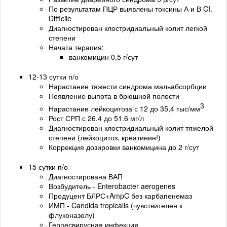
По результатам ПЦР выявлены токсины А и В CI.
Difficile
Диагностирован клостридиальный колит легкой
степени
Начата терапия:
ванкомицин 0,5 г/сут
12-13 сутки п/о
Нарастание тяжести синдрома мальабсорбции
Появление выпота в брюшной полости
3
Нарастание лейкоцитоза с 12 до 35,4 тыс/мм
Рост СРП с 26.4 до 51.6 мг/л
Диагностирован клостридиальный колит тяжелой
степени (лейкоцитоз, креатинин!)
Коррекция дозировки ванкомицина до 2 г/сут
15 сутки п/о
Диагностирована ВАП
Возбудитель - Enterobacter aerogenes
Продуцент БЛРС+AmpC без карбапенемаз
ИМП - Candida tropicalis (чувствителен к
флуконазолу)
Герпесвирусная инфекция