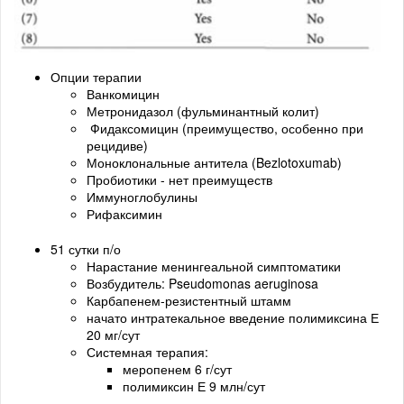
Опции терапии
Ванкомицин
Метронидазол (фульминантный колит)
Фидаксомицин (преимущество, особенно при
рецидиве)
Моноклональные антитела (Bezlotoxumab)
Пробиотики - нет преимуществ
Иммуноглобулины
Рифаксимин
51 сутки п/о
Нарастание менингеальной симптоматики
Возбудитель: Pseudomonas aeruginosa
Карбапенем-резистентный штамм
начато интратекальное введение полимиксина Е
20 мг/сут
Системная терапия:
меропенем 6 г/сут
полимиксин Е 9 млн/сут