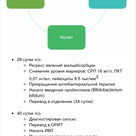
28 сутки п/о
Регресс явлений мальабсорбции
Снижение уровня маркеров: СРП 16 мг/л, ПКТ
3
0,07 нг/мл, лейкоциты 8.5 тыс/мм
Прекращение антибактериальной терапии
Начато введение пробиотиков (Bifidobacterium
bifidum)
Перевод в отделение (34 сутки)
40 сутки п/о
Диагностирован сепсис
Перевод в ОРИТ
Начата ИВЛ