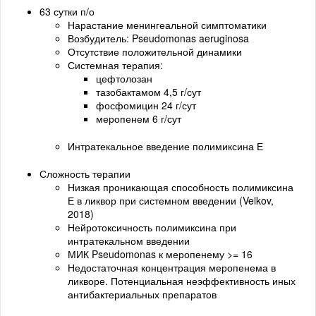
63 сутки п/о
Нарастание менингеальной симптоматики
Возбудитель: Pseudomonas aeruginosa
Отсутствие положительной динамики
Системная терапия:
цефтолозан
тазобактамом 4,5 г/сут
фосфомицин 24 г/сут
меропенем 6 г/сут
Интратекальное введение полимиксина Е
Сложность терапии
Низкая проникающая способность полимиксина
Е в ликвор при системном введении (Velkov,
2018)
Нейротоксичность полимиксина при
интратекальном введении
МИК Pseudomonas к меропенему >= 16
Недостаточная концентрация меропенема в
ликворе. Потенциальная неэффективность иных
антибактериальных препаратов