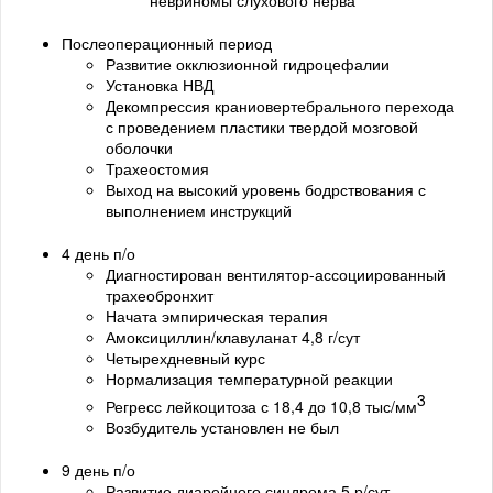
невриномы слухового нерва
Послеоперационный период
Развитие окклюзионной гидроцефалии
Установка НВД
Декомпрессия краниовертебрального перехода
с проведением пластики твердой мозговой
оболочки
Трахеостомия
Выход на высокий уровень бодрствования с
выполнением инструкций
4 день п/о
Диагностирован вентилятор-ассоциированный
трахеобронхит
Начата эмпирическая терапия
Амоксициллин/клавуланат 4,8 г/сут
Четырехдневный курс
Нормализация температурной реакции
3
Регресс лейкоцитоза с 18,4 до 10,8 тыс/мм
Возбудитель установлен не был
9 день п/о
Развитие диарейного синдрома 5 р/сут