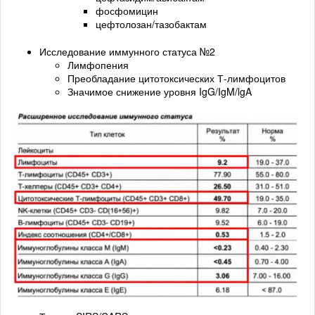
фосфомицин
цефтолозан/тазобактам
Исследование иммунного статуса №2
Лимфопения
Преобладание цитотоксических Т-лимфоцитов
Значимое снижение уровня IgG/IgM/lgA