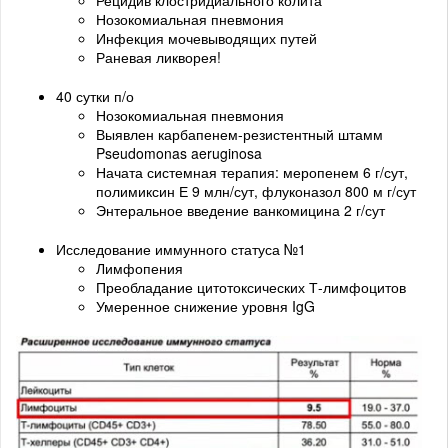
Рецидив клостридиального колита
Нозокомиальная пневмония
Инфекция мочевыводящих путей
Раневая ликворея!
40 сутки п/о
Нозокомиальная пневмония
Выявлен карбапенем-резистентный штамм
Pseudomonas aeruginosa
Начата системная терапия: меропенем 6 г/сут,
полимиксин Е 9 млн/сут, флуконазол 800 м г/сут
Энтеральное введение ванкомицина 2 г/сут
Исследование иммунного статуса №1
Лимфопения
Преобладание цитотоксических Т-лимфоцитов
Умеренное снижение уровня IgG