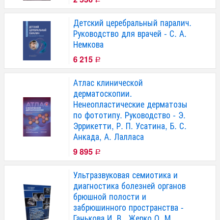
Детский церебральный паралич.
Руководство для врачей - С. А.
Немкова
6 215
Р
Атлас клинической
дерматоскопии.
Ненеопластические дерматозы
по фототипу. Руководство - Э.
Эррикетти, Р. П. Усатина, Б. С.
Анкада, А. Лалласа
9 895
Р
Ультразвуковая семиотика и
диагностика болезней органов
брюшной полости и
забрюшинного пространства -
Ганькова И. В., Жерко О. М.