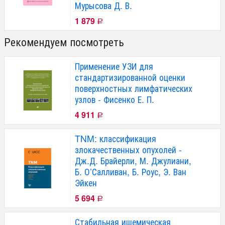
Мурысова Д. В.
1 879
Р
Рекомендуем посмотреть
Применение УЗИ для
стандартизированной оценки
поверхностных лимфатических
узлов - Фисенко Е. П.
4 911
Р
TNM: классификация
злокачественных опухолей -
Дж.Д. Брайерли, М. Джулиани,
Б. О’Салливан, Б. Роус, Э. Ван
Эйкен
5 694
Р
Стабильная ишемическая