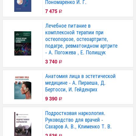
Пономаренко И. Г.
7 475
Р
Лечебное питание в
комплексной терапии при
остеопорозе, остеоартрите,
подагре, ревматоидном артрите
- А. Погожева , Е. Полищук
3 740
Р
Анатомия лица в эстетической
медицине - А. Пираеша, Д.
Бертосси, И. Гейденрих
9 390
Р
Подростковая наркология.
Руководство для врачей -
Сахаров А. В., Клименко Т. В.
2 536
Р