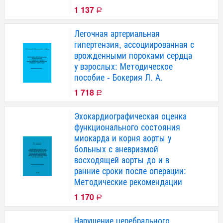
1 137
Р
Легочная артериальная
гипертензия, ассоциированная с
врожденными пороками сердца
у взрослых: Методическое
пособие - Бокерия Л. А.
1 718
Р
Эхокардиографическая оценка
функционального состояния
миокарда и корня аорты у
больных с аневризмой
восходящей аорты до и в
ранние сроки после операции:
Методические рекомендации
1 170
Р
Нарушение церебрального