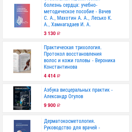
болезнь сердца: учебно-
методическое пособие - Вачев
С. А., Махотин А. А., Лесько К.
А., Хамнагадаев И. А.
3 130
Р
Практическая трихология.
Протокол восстановления
волос и кожи головы - Вероника
Константинова
4 414
Р
Азбука висцеральных практик -
Александр Огулов
9 900
Р
Дерматокосметология.
Руководство для врачей -