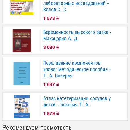
лабораторных исследований -
Вялов С. С.
1 573
Р
Беременность высокого риска -
Макацария А. Д.
3 080
Р
Переливание компонентов
крови: методическое пособие -
Л. А. Бокерия
1 697
Р
Атлас катетеризации сосудов у
детей - Бокерия Л. А.
1 879
Р
Рекомендуем посмотреть