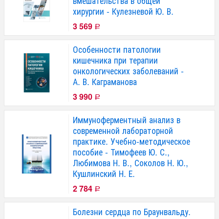
вмешательства в общей
хирургии - Кулезневой Ю. В.
3 569
Р
Особенности патологии
кишечника при терапии
онкологических заболеваний -
А. В. Каграманова
3 990
Р
Иммуноферментный анализ в
современной лабораторной
практике. Учебно-методическое
пособие - Тимофеев Ю. С.,
Любимова Н. В., Соколов Н. Ю.,
Кушлинский Н. Е.
2 784
Р
Болезни сердца по Браунвальду.