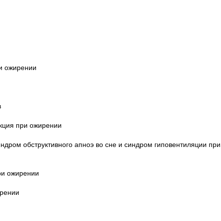
и ожирении
в
нкция при ожирении
ндром обструктивного апноэ во сне и синдром гиповентиляции при
ри ожирении
ирении