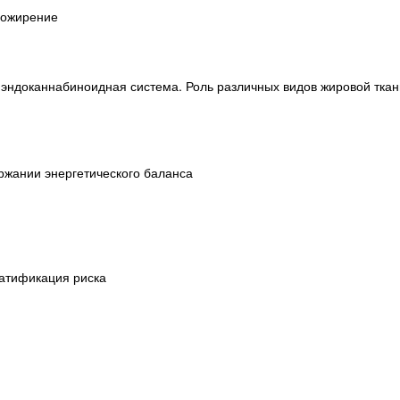
и ожирение
 эндоканнабиноидная система. Роль различных видов жировой ткан
ержании энергетического баланса
ратификация риска