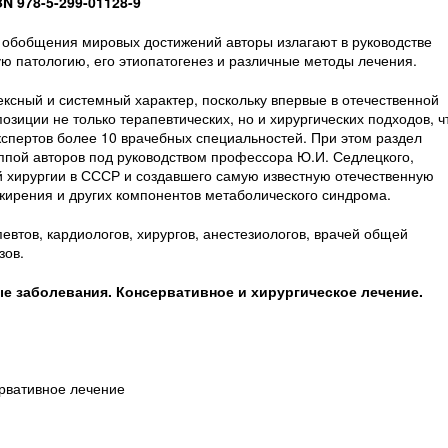
BN 978-5-299-01128-9
и обобщения мировых достижений авторы излагают в руководстве
ю патологию, его этиопатогенез и различные методы лечения.
ксный и системный характер, поскольку впервые в отечественной
зиции не только терапевтических, но и хирургических подходов, ч
кспертов более 10 врачебных специальностей. При этом раздел
ппой авторов под руководством профессора Ю.И. Седлецкого,
й хирургии в СССР и создавшего самую известную отечественную
жирения и других компонентов метаболического синдрома.
евтов, кардиологов, хирургов, анестезиологов, врачей общей
зов.
 заболевания. Консервативное и хирургическое лечение.
рвативное лечение