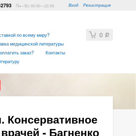
62793
Вход
Регистрация
Пн—Вс 00:00—23:59
0
ставкой по всему миру?
Р
авка медицинской литературы
 оплатить заказ?
Контакты
итературу
. Консервативное
врачей - Багненко