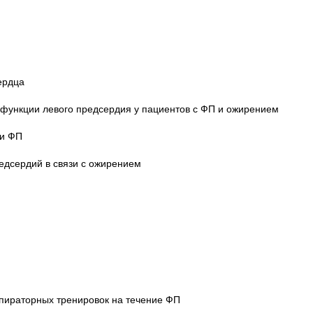
ердца
 функции левого предсердия у пациентов с ФП и ожирением
 и ФП
едсердий в связи с ожирением
спираторных тренировок на течение ФП