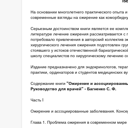
IS
На основании многолетнего практического опыта 
современные взгляды на ожирение как коморбидну
Серьезным достоинством книги является ее компле
литературе лечение ожирения рассматривается с по
потребовало привлечения в авторский коллектив э
хирургического лечения ожирения подготовлен гру
стоявшего у истоков отечественной бариатрическо
школу специалистов по хирургическому лечению о
Издание предназначено для эндокринологов, терап
практики, ординаторов и студентов медицинских ву
Содержание книги
"Ожирение и ассоциированные
Руководство для врачей" - Багненко С. Ф.
Часть I
Ожирение и ассоциированные заболевания. Консе
Глава 1. Проблема ожирения в современном мире