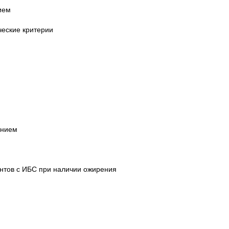
ием
ческие критерии
ением
ентов с ИБС при наличии ожирения