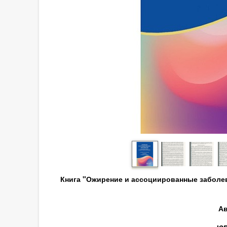
Книга "Ожирение и ассоциированные заболев
Ав