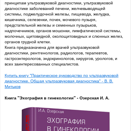
принципам ультразвуковой диагностики, ультразвуковой
диагностике заболеваний печени, желчевыводящей
системы, поджелудочной железы, пищевода, желудка,
кишечника, селезенки, почек, мочевого пузыря,
предстательной железы и семенных пузырьков,
надпочечников, органов мошонки, лимфатической системы,
молочных, щитовидной, околощитовидных и слюнных желез,
органов грудной клетки.
Книга предназначена для врачей ультразвуковой
диагностики, рентгенологов, радиологов, терапевтов,
гастроэнтерологов, эндокринологов, хирургов, урологов, и
всех заинтересованных специалистов.
Купить книгу "Практическое руководство по ультразвуковой
диагностике. Общая ультразвуковая диагностика" - В. В.
Митьков
Книга "Эхография в гинекологии" - Озерская И. А.