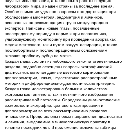
научных исследований, а также опыта работы ведущих
лабораторий мира и нашей страны за последнее время.
Особое внимание уделено вопросам стандартизации при
обследовании миометрия, эндометрия и яичников,
основанных на рекомендациях групп международных
экспертов. Написаны новые главы, посвященные
послеродовому периоду в норме и при осложнениях,
ультразвуковому мониторингу при проведении аборта как
медикаментозного, так и путем вакуум-аспирации, а также
послеабортным и послеоперационным осложнениям,
включая проблему рубца на матке.
Каждая глава состоит из небольшого этио-патогенетического
раздела, подробно освещены вопросы эхографической
диагностики, включая данные цветового картирования,
допплерометрии, новых, недостаточно распространённых
методик и дифференциально-диагностические критерии.
Каждая глава иллюстрирована большим количеством
эхограмм как типичного, так и нетипичного изображения
рассматриваемой патологии. Определены диагностические
возможности эхографии, цветового картирования и
допплерометрии во всех рассматриваемых разделах
гинекологии. Представлены новые направления диагностики
и лечения, внедряемые в гинекологическую практику в
течение последних лет. В приложение включены таблицы