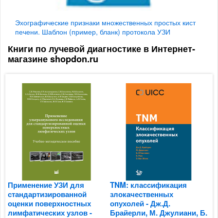
Эхографические признаки множественных простых кист
печени. Шаблон (пример, бланк) протокола УЗИ
Книги по лучевой диагностике в Интернет-
магазине shopdon.ru
Применение УЗИ для
TNM: классификация
С
стандартизированной
злокачественных
б
оценки поверхностных
опухолей - Дж.Д.
м
лимфатических узлов -
Брайерли, М. Джулиани, Б.
В