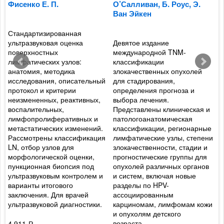
Фисенко Е. П.
О’Салливан, Б. Роус, Э.
Л
Ван Эйкен
И
Стандартизированная
ультразвуковая оценка
Девятое издание
С
поверхностных
международной TNM-
б
лимфатических узлов:
классификации
п
анатомия, методика
злокачественных опухолей
к
исследования, описательный
для стадирования,
л
протокол и критерии
определения прогноза и
а
неизмененных, реактивных,
выбора лечения.
к
ы
воспалительных,
Представлены клиническая и
п
лимфопролиферативных и
патологоанатомическая
а
метастатических изменений.
классификации, регионарные
а
Рассмотрены классификация
лимфатические узлы, степени
и
LN, отбор узлов для
злокачественности, стадии и
м
морфологической оценки,
прогностические группы для
м
пункционная биопсия под
опухолей различных органов
к
ультразвуковым контролем и
и систем, включая новые
х
варианты итогового
разделы по HPV-
н
заключения. Для врачей
ассоциированным
и
ультразвуковой диагностики.
карциномам, лимфомам кожи
л
и опухолям детского
возраста.
4 911
3
Р