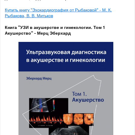
Купить книгу "Эхокардиография от Рыбаковой" - М. К.
Рыбакова, В. В. Митьков
Книга "УЗИ в акушерстве и гинекологии. Том 1
Акушерство" - Мерц Эберхард