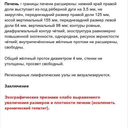
Печень
-
границы печени расширены: нижний край правой
доли выступает из-под рёберной дуги на 3,5 мм, не
закруглён, переднезадний размер правой доли 125 мм,
косой вертикальный 155 мм, переднезадний размер левой
доли 64 мм, вертикальный 98 мм; контуры ровные,
диафрагмальный контур чёткий, эхоструктура равномерно
повышенной эхогенности, однородная, рисунок зернистости
чёткий; внутрипечёночные жёлчные протоки не расширены,
свободны.
Общий жёлчный проток диаметром 4 мм, стенки не
утолщены, просвет свободный.
Регионарные лимфатические узлы не визуализируются.
Заключение
Эхографические признаки слабо выраженного
увеличения размеров и плотности печени (исключить
хроническиё гепатит).