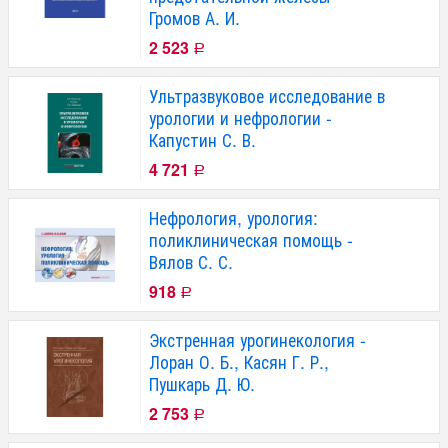
Громов А. И.
2 523
Р
Ультразвуковое исследование в
урологии и нефрологии -
Капустин С. В.
4 721
Р
Нефрология, урология:
поликлиническая помощь -
Вялов С. С.
918
Р
Экстренная урогинекология -
Лоран О. Б., Касян Г. Р.,
Пушкарь Д. Ю.
2 753
Р