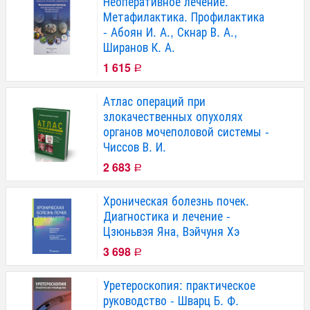
Неоперативное лечение.
Метафилактика. Профилактика
- Абоян И. А., Скнар В. А.,
Ширанов К. А.
1 615
Р
Атлас операций при
злокачественных опухолях
органов мочеполовой системы -
Чиссов В. И.
2 683
Р
Хроническая болезнь почек.
Диагностика и лечение -
Цзюньвэя Яна, Вэйчуня Хэ
3 698
Р
Уретероскопия: практическое
руководство - Шварц Б. Ф.