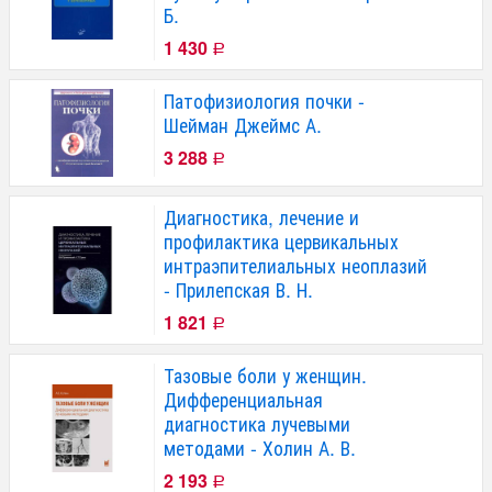
Б.
1 430
Р
Патофизиология почки -
Шейман Джеймс А.
3 288
Р
Диагностика, лечение и
профилактика цервикальных
интраэпителиальных неоплазий
- Прилепская В. Н.
1 821
Р
Тазовые боли у женщин.
Дифференциальная
диагностика лучевыми
методами - Холин А. В.
2 193
Р