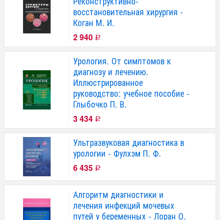
Реконструктивно-
восстановительная хирургия -
Коган М. И.
2 940
Р
Урология. От симптомов к
диагнозу и лечению.
Иллюстрированное
руководство: учебное пособие -
Глыбочко П. В.
3 434
Р
Ультразвуковая диагностика в
урологии - Фулхэм П. Ф.
6 435
Р
Алгоритм диагностики и
лечения инфекций мочевых
путей у беременных - Лоран О.