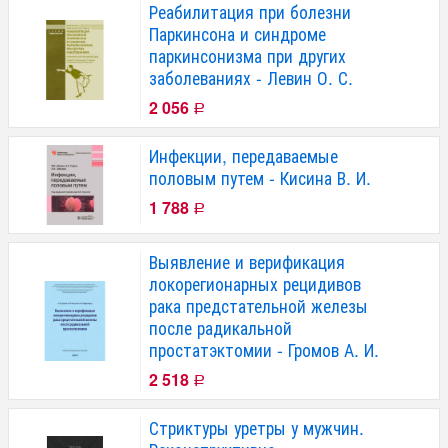
Реабилитация при болезни
Паркинсона и синдроме
паркинсонизма при других
заболеваниях - Левин О. С.
2 056
Р
Инфекции, передаваемые
половым путем - Кисина В. И.
1 788
Р
Выявление и верификация
локорегионарных рецидивов
рака предстательной железы
после радикальной
простатэктомии - Громов А. И.
2 518
Р
Стриктуры уретры у мужчин.