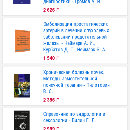
диагностики - Громов А. И.
2 626
Р
Эмболизация простатических
артерий в лечении опухолевых
заболеваний предстательной
железы - Неймарк А. И.,
Курбатов Д. Г., Неймарк Б. А.
1 540
Р
Хроническая болезнь почек.
Методы заместительной
почечной терапии - Пилотович
В. С.
2 386
Р
Справочник по андрологии и
сексологии - Билич Г. Л.
2 989
Р