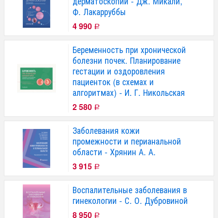
дерматоскопии - Дж. Микали,
Ф. Лакарруббы
4 990
Р
Беременность при хронической
болезни почек. Планирование
гестации и оздоровления
пациенток (в схемах и
алгоритмах) - И. Г. Никольская
2 580
Р
Заболевания кожи
промежности и перианальной
области - Хрянин А. А.
3 915
Р
Воспалительные заболевания в
гинекологии - С. О. Дубровиной
8 950
Р