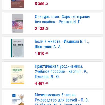
5 369
Р
Онкоурология. Фармакотерапия
без ошибок - Русаков И. Г.
2 138
Р
Боли в животе - Ивашкин В. Т.,
Шептулин А. А.
1 810
Р
Практическая уродинамика.
Учебное пособие - Касян Г. Р.,
Пушкарь Д. Ю.
4 467
Р
Мочекаменная болезнь.
Руководство для врачей - П. В.
Глыбочко, М. А. Газимиева