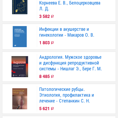
Корнеева Е. В., Белоцерковцева
Л. Д.
3 582
Р
Инфекции в акушерстве и
гинекологии - Макаров О. В.
1 803
Р
Андрология. Мужское здоровье
и дисфункция репродуктивной
системы - Нишлаг Э., Бере Г. М.
8 485
Р
Патологические рубцы.
Этиология, профилактика и
лечение - Степанкин С. Н.
5 621
Р